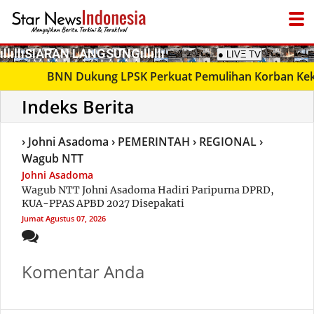
­ıllıllıS͙I͙A͙R͙A͙N͙ L͙A͙N͙G͙S͙U͙N͙G͙ıllıllı
● LIVΞ Tᐯ
BNN Dukung LPSK Perkuat Pemulihan Korban Keke
› Johni Asadoma
› PEMERINTAH
› REGIONAL
›
Wagub NTT
Johni Asadoma
Wagub NTT Johni Asadoma Hadiri Paripurna DPRD,
KUA-PPAS APBD 2027 Disepakati
Jumat
Agustus 07, 2026
Komentar Anda