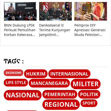
Lewat AHU Online
Intensifkan Patroli
Nasional 2027-2036
di Jalinteng
di Forum Nasional
Sumatera
KI 2026
BNN Dukung LPSK
Dankodaeral II
Pemprov DIY
Perkuat Pemulihan
Terima Kunjungan
Apresiasi Generasi
Korban Kekerasan
Jampidmil
Muda Pelestari
Seksual melalui
Kejaksaan Agung
Budaya, 10
Dana Bantuan
RI, Perkuat Sinergi
Penerima
Korban
Penegakan Hukum
Penghargaan
Militer
Diumumkan
ͲȺƓϚ :
EKONOMI
HUKRIM
INTERNASIONAL
MILITER
LIFE STYLE
MANCANEGARA
NASIONAL
PEMERINTAH
POLITIK
REGIONAL
SPORT