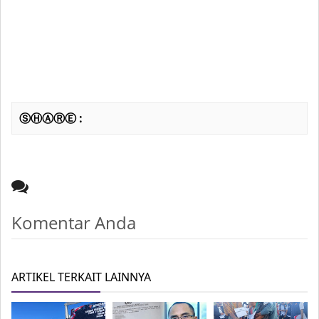
ⓈⒽⒶⓇⒺ :
Komentar Anda
ARTIKEL TERKAIT LAINNYA