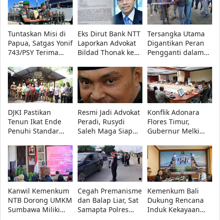
Tuntaskan Misi di
Eks Dirut Bank NTT
Tersangka Utama
Papua, Satgas Yonif
Laporkan Advokat
Digantikan Peran
743/PSY Terima
Bildad Thonak ke
Pengganti dalam
Penghargaan dari
Polda NTT atas
Rekonstruksi Kasus
Pangdam
Dugaan Penipuan,
Kematian Gustaf
XVII/Cenderawasih
Ini Alasannya!
Nabuasa
DJKI Pastikan
Resmi Jadi Advokat
Konflik Adonara
Tenun Ikat Ende
Peradi, Rusydi
Flores Timur,
Penuhi Standar
Saleh Maga Siap
Gubernur Melki
Indikasi Geografis,
Kawal Keadilan
Minta Akar
Pemda Siap Tindak
dan Lindungi
Persoalan Segera
Lanjuti Evaluasi
Kebebasan Pers
Diselesaikan
Kanwil Kemenkum
Cegah Premanisme
Kemenkum Bali
NTB Dorong UMKM
dan Balap Liar, Sat
Dukung Rencana
Sumbawa Miliki
Samapta Polres
Induk Kekayaan
Legalitas Usaha
Lampung Tengah
Intelektual