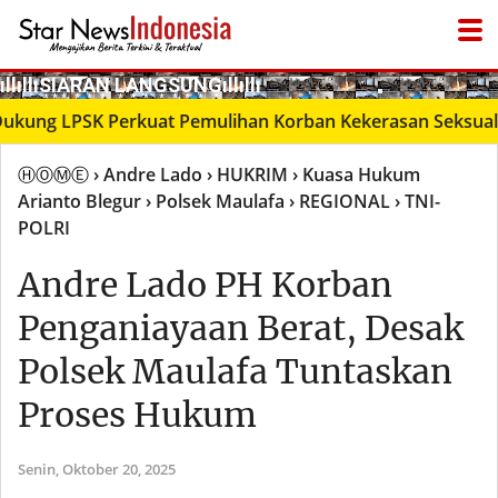
­ıllıllıS͙I͙A͙R͙A͙N͙ L͙A͙N͙G͙S͙U͙N͙G͙ıllıllı
SK Perkuat Pemulihan Korban Kekerasan Seksual melalui
ⒽⓄⓂⒺ
› Andre Lado
› HUKRIM
› Kuasa Hukum
Arianto Blegur
› Polsek Maulafa
› REGIONAL
› TNI-
POLRI
Andre Lado PH Korban
Penganiayaan Berat, Desak
Polsek Maulafa Tuntaskan
Proses Hukum
Senin,
Oktober 20, 2025