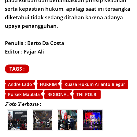
pada korban dan berlandaskan prinsip keadilan
serta kepastian hukum, apalagi saat ini tersangka
diketahui tidak sedang ditahan karena adanya
upaya penangguhan.
Penulis : Berto Da Costa
Editor : Fajar Ali
TAGS :
Andre Lado
HUKRIM
Kuasa Hukum Arianto Blegur
Polsek Maulafa
REGIONAL
TNI-POLRI
𝓕𝓸𝓽𝓸 𝓣𝓮𝓻𝓫𝓪𝓻𝓾 :