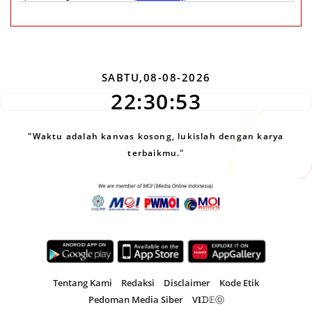
SABTU,08-08-2026
22:30:54
"Waktu adalah kanvas kosong, lukislah dengan karya
terbaikmu."
Tentang Kami
Redaksi
Disclaimer
Kode Etik
Pedoman Media Siber
V𝐈ᗪ𝔼Ⓞ