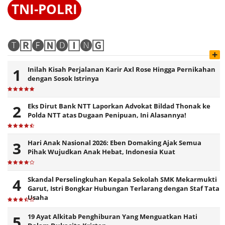
TNI-POLRI
🅣🅁🅔🄽🅓🄸🅝🄶
+
Inilah Kisah Perjalanan Karir Axl Rose Hingga Pernikahan
dengan Sosok Istrinya
Eks Dirut Bank NTT Laporkan Advokat Bildad Thonak ke
Polda NTT atas Dugaan Penipuan, Ini Alasannya!
Hari Anak Nasional 2026: Eben Domaking Ajak Semua
Pihak Wujudkan Anak Hebat, Indonesia Kuat
Skandal Perselingkuhan Kepala Sekolah SMK Mekarmukti
Garut, Istri Bongkar Hubungan Terlarang dengan Staf Tata
Usaha
19 Ayat Alkitab Penghiburan Yang Menguatkan Hati