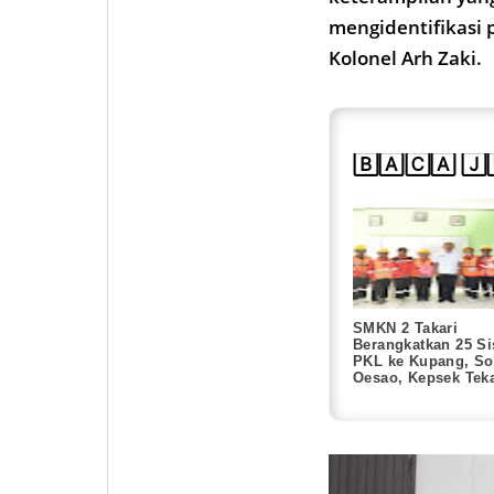
mengidentifikasi
Kolonel Arh Zaki.
🄱🄰🄲🄰 🄹
SMKN 2 Takari
Berangkatkan 25 S
PKL ke Kupang, So
Oesao, Kepsek Tek
Disiplin