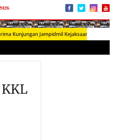
 2026
njungan Jampidmil Kejaksaan Agung RI, Perkuat Sinergi Pe
 KKL