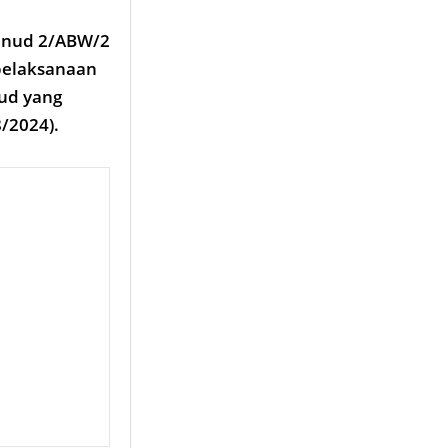
anud 2/ABW/2
 pelaksanaan
nud yang
/2024).