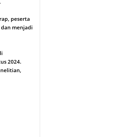
.
ap, peserta
, dan menjadi
di
tus 2024.
nelitian,