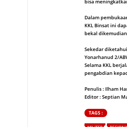
bisa meningkatkan
Dalam pembukaann
KKL Binsat ini da
bekal dikemudian 
Sekedar diketahui
Yonarhanud 2/ABW/
Selama KKL berjal
pengabdian kepa
Penulis : Ilham H
Editor : Septian 
TAGS :