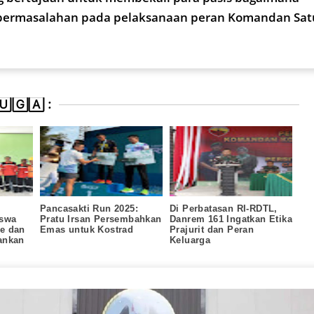
 permasalahan pada pelaksanaan peran Komandan Satu
🄶🄰 :
Pancasakti Run 2025:
Di Perbatasan RI-RDTL,
iswa
Pratu Irsan Persembahkan
Danrem 161 Ingatkan Etika
e dan
Emas untuk Kostrad
Prajurit dan Peran
ankan
Keluarga