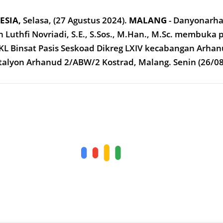
ESIA,
Selasa, (27 Agustus 2024).
MALANG
- Danyonarh
h Luthfi Novriadi, S.E., S.Sos., M.Han., M.Sc. membuka
L Binsat Pasis Seskoad Dikreg LXIV kecabangan Arha
talyon Arhanud 2/ABW/2 Kostrad, Malang. Senin (26/08