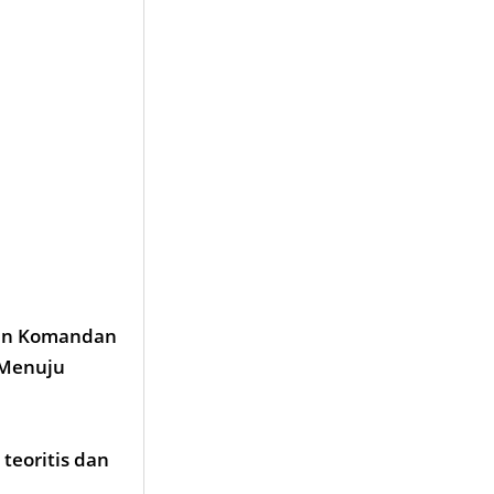
eran Komandan
 Menuju
teoritis dan