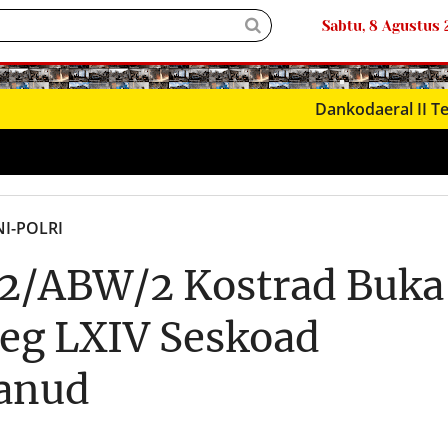
Sabtu, 8 Agustus
● LIVΞ Tᐯ
Dankodaeral II Terima Ku
NI-POLRI
2/ABW/2 Kostrad Buka
reg LXIV Seskoad
anud