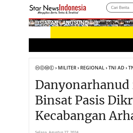
­ıllıllıS͙I͙A͙R͙A͙N͙ L͙A͙N͙G͙S͙U͙N͙G͙ıllıllı
ⒽⓄⓂⒺ
› MILITER
› REGIONAL
› TNI AD
› T
Danyonarhanud 
Binsat Pasis Dik
Kecabangan Arh
Selasa,
Agustus 27, 2024