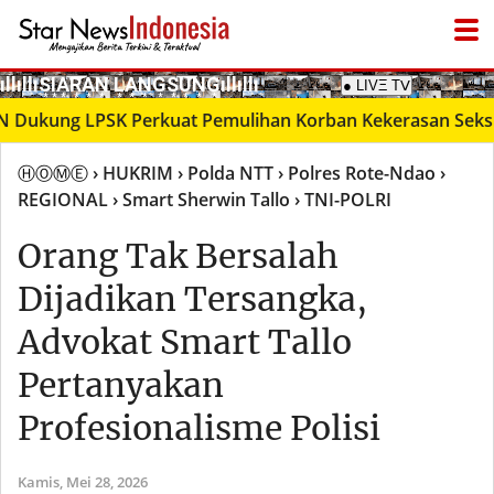
­ıllıllıS͙I͙A͙R͙A͙N͙ L͙A͙N͙G͙S͙U͙N͙G͙ıllıllı
ng LPSK Perkuat Pemulihan Korban Kekerasan Seksual me
ⒽⓄⓂⒺ
› HUKRIM
› Polda NTT
› Polres Rote-Ndao
›
REGIONAL
› Smart Sherwin Tallo
› TNI-POLRI
Orang Tak Bersalah
Dijadikan Tersangka,
Advokat Smart Tallo
Pertanyakan
Profesionalisme Polisi
Kamis,
Mei 28, 2026