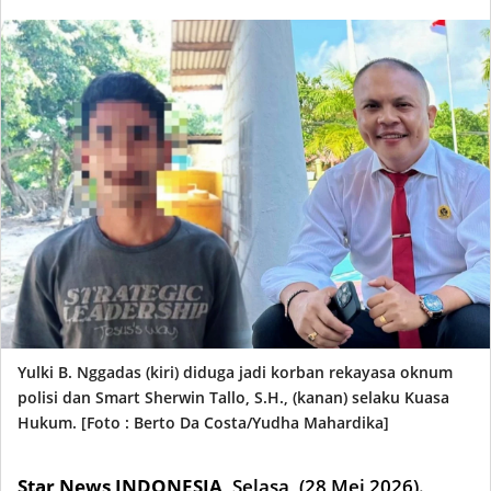
Yulki B. Nggadas (kiri) diduga jadi korban rekayasa oknum
polisi dan Smart Sherwin Tallo, S.H., (kanan) selaku Kuasa
Hukum. [Foto : Berto Da Costa/Yudha Mahardika]
Star News INDONESIA
,
Selasa, (28 Mei
2026).