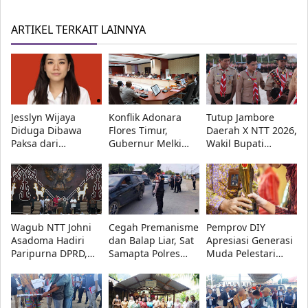
ARTIKEL TERKAIT LAINNYA
Jesslyn Wijaya
Konflik Adonara
Tutup Jambore
Diduga Dibawa
Flores Timur,
Daerah X NTT 2026,
Paksa dari
Gubernur Melki
Wakil Bupati
Restoran di
Minta Akar
Kupang Minta
Mangga Besar,
Persoalan Segera
Pramuka Tetap
Polisi Diminta
Diselesaikan
Utamakan
Ungkap Pelaku
Pendidikan
Wagub NTT Johni
Cegah Premanisme
Pemprov DIY
Asadoma Hadiri
dan Balap Liar, Sat
Apresiasi Generasi
Paripurna DPRD,
Samapta Polres
Muda Pelestari
KUA-PPAS APBD
Lampung Tengah
Budaya, 10
2027 Disepakati
Intensifkan Patroli
Penerima
di Jalinteng
Penghargaan
Sumatera
Diumumkan