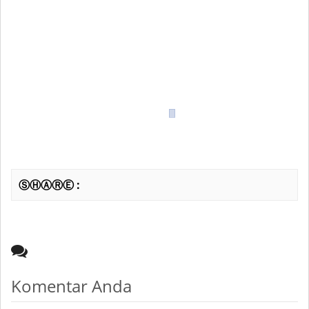
ⓈⒽⒶⓇⒺ :
Komentar Anda