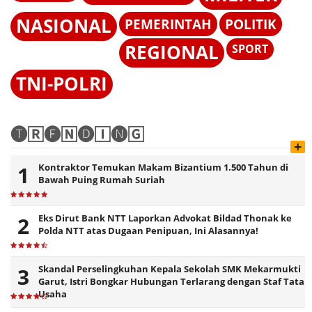
NASIONAL
PEMERINTAH
POLITIK
REGIONAL
SPORT
TNI-POLRI
🅣🅁🅔🄽🅓🄸🅝🄶
+
Kontraktor Temukan Makam Bizantium 1.500 Tahun di
Bawah Puing Rumah Suriah
Eks Dirut Bank NTT Laporkan Advokat Bildad Thonak ke
Polda NTT atas Dugaan Penipuan, Ini Alasannya!
Skandal Perselingkuhan Kepala Sekolah SMK Mekarmukti
Garut, Istri Bongkar Hubungan Terlarang dengan Staf Tata
Usaha