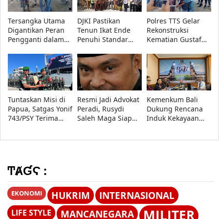
Tersangka Utama
DJKI Pastikan
Polres TTS Gelar
Digantikan Peran
Tenun Ikat Ende
Rekonstruksi
Pengganti dalam
Penuhi Standar
Kematian Gustaf
Rekonstruksi Kasus
Indikasi Geografis,
Nabuasa
Kematian Gustaf
Pemda Siap Tindak
Nabuasa
Lanjuti Evaluasi
Tuntaskan Misi di
Resmi Jadi Advokat
Kemenkum Bali
Papua, Satgas Yonif
Peradi, Rusydi
Dukung Rencana
743/PSY Terima
Saleh Maga Siap
Induk Kekayaan
Penghargaan dari
Kawal Keadilan
Intelektual
Pangdam
dan Lindungi
Nasional 2027-2036
XVII/Cenderawasih
Kebebasan Pers
di Forum Nasional
KI 2026
ͲȺƓϚ :
EKONOMI
HUKRIM
INTERNASIONAL
MILITER
LIFE STYLE
MANCANEGARA