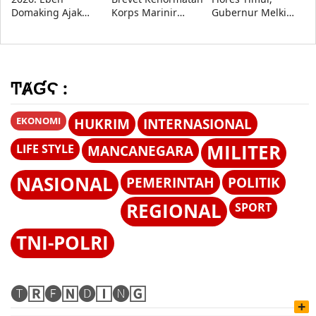
Domaking Ajak
Korps Marinir
Gubernur Melki
Semua Pihak
kepada Menhan
Minta Akar
Wujudkan Anak
Sjafrie, Kasad,
Persoalan Segera
Hebat, Indonesia
Kasau, dan
Diselesaikan
Kuat
Wapang TNI
ͲȺƓϚ :
EKONOMI
HUKRIM
INTERNASIONAL
MILITER
LIFE STYLE
MANCANEGARA
NASIONAL
PEMERINTAH
POLITIK
REGIONAL
SPORT
TNI-POLRI
🅣🅁🅔🄽🅓🄸🅝🄶
+