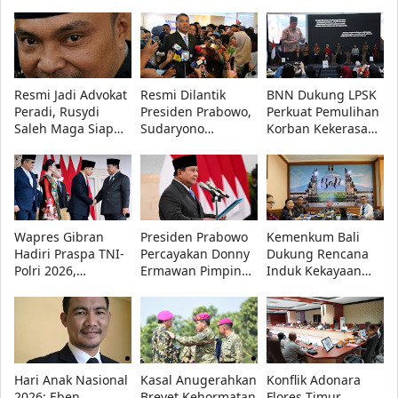
Sekolah Rakyat di
KUA-PPAS APBD
Polda NTT atas
Bandung, 560
2027 Disepakati
Dugaan Penipuan,
Siswa Ikuti MPLS
Ini Alasannya!
2026
Resmi Jadi Advokat
Resmi Dilantik
BNN Dukung LPSK
Peradi, Rusydi
Presiden Prabowo,
Perkuat Pemulihan
Saleh Maga Siap
Sudaryono
Korban Kekerasan
Kawal Keadilan
Tegaskan BGN
Seksual melalui
dan Lindungi
Transparan dan
Dana Bantuan
Kebebasan Pers
Bebas Konflik
Korban
Kepentingan
Wapres Gibran
Presiden Prabowo
Kemenkum Bali
Hadiri Praspa TNI-
Percayakan Donny
Dukung Rencana
Polri 2026,
Ermawan Pimpin
Induk Kekayaan
Presiden Prabowo
URI, Fokus Perkuat
Intelektual
Lantik 1.177
Pendidikan
Nasional 2027-2036
Perwira Remaja
Kebangsaan
di Forum Nasional
KI 2026
Hari Anak Nasional
Kasal Anugerahkan
Konflik Adonara
2026: Eben
Brevet Kehormatan
Flores Timur,