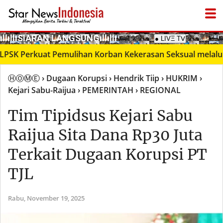
­ıllıllıS͙I͙A͙R͙A͙N͙ L͙A͙N͙G͙S͙U͙N͙G͙ıllıllı
● LIVΞ Tᐯ
Perkuat Pemulihan Korban Kekerasan Seksual melalui Da
ⒽⓄⓂⒺ
› Dugaan Korupsi
› Hendrik Tiip
› HUKRIM
›
Kejari Sabu-Raijua
› PEMERINTAH
› REGIONAL
Tim Tipidsus Kejari Sabu
Raijua Sita Dana Rp30 Juta
Terkait Dugaan Korupsi PT
TJL
Rabu,
November 19, 2025