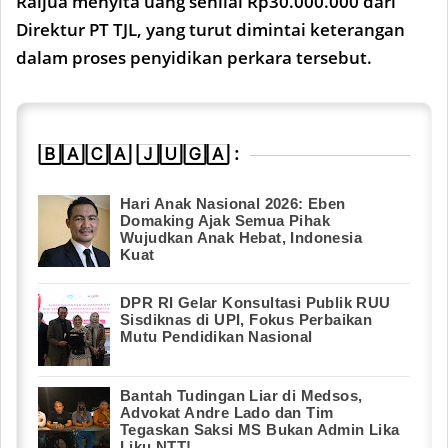
Raijua menyita uang senilai Rp30.000.000 dari
Direktur PT TJL, yang turut dimintai keterangan
dalam proses penyidikan perkara tersebut.
🄱🄰🄲🄰 🄹🅄🄶🄰 :
Hari Anak Nasional 2026: Eben
Domaking Ajak Semua Pihak
Wujudkan Anak Hebat, Indonesia
Kuat
DPR RI Gelar Konsultasi Publik RUU
Sisdiknas di UPI, Fokus Perbaikan
Mutu Pendidikan Nasional
Bantah Tudingan Liar di Medsos,
Advokat Andre Lado dan Tim
Tegaskan Saksi MS Bukan Admin Lika
Liku NTT!