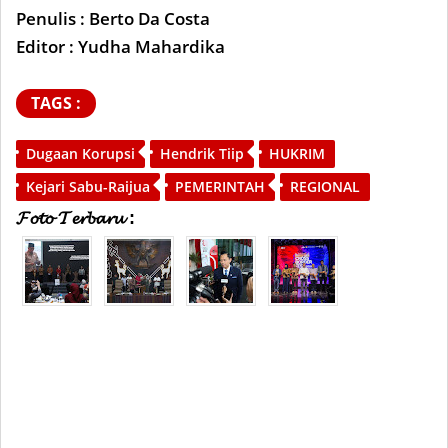
Penulis : Berto Da Costa
Editor : Yudha Mahardika
TAGS :
Dugaan Korupsi
Hendrik Tiip
HUKRIM
Kejari Sabu-Raijua
PEMERINTAH
REGIONAL
𝓕𝓸𝓽𝓸 𝓣𝓮𝓻𝓫𝓪𝓻𝓾 :