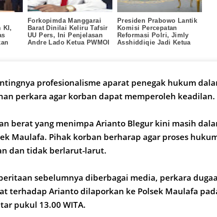
Forkopimda Manggarai
Presiden Prabowo Lantik
 KI,
Barat Dinilai Keliru Tafsir
Komisi Percepatan
as
UU Pers, Ini Penjelasan
Reformasi Polri, Jimly
kan
Andre Lado Ketua PWMOI
Asshiddiqie Jadi Ketua
NTT
ntingnya profesionalisme aparat penegak hukum dala
an perkara agar korban dapat memperoleh keadilan.
an berat yang menimpa Arianto Blegur kini masih dal
sek Maulafa. Pihak korban berharap agar proses huku
n dan tidak berlarut-larut.
eritaan sebelumnya diberbagai media, perkara duga
t terhadap Arianto dilaporkan ke Polsek Maulafa pad
itar pukul 13.00 WITA.