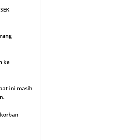
LSEK
orang
m ke
aat ini masih
an.
 korban