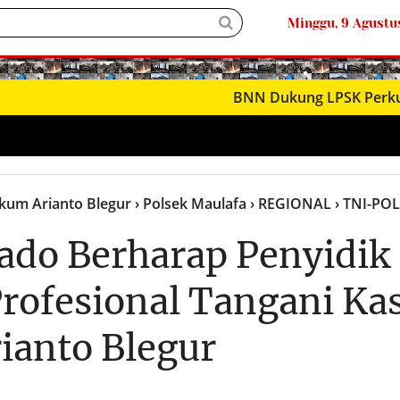
Minggu, 9 Agustu
● LIVΞ Tᐯ
BNN Dukung LPSK Perkuat Pemul
kum Arianto Blegur
› Polsek Maulafa
› REGIONAL
› TNI-POL
ado Berharap Penyidik
Profesional Tangani Ka
ianto Blegur