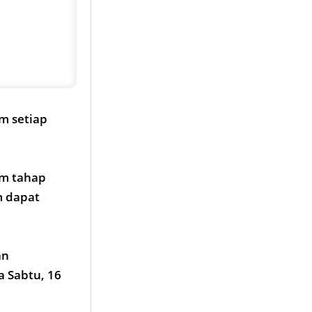
m setiap
am tahap
m dapat
an
a Sabtu, 16