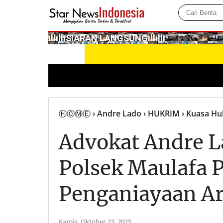
­ıllıllıS͙I͙A͙R͙A͙N͙ L͙A͙N͙G͙S͙U͙N͙G͙ıllıllı
ⒽⓄⓂⒺ
› Andre Lado
› HUKRIM
› Kuasa Hu
Advokat Andre L
Polsek Maulafa 
Penganiayaan Ar
Kamis,
Oktober 23, 2025