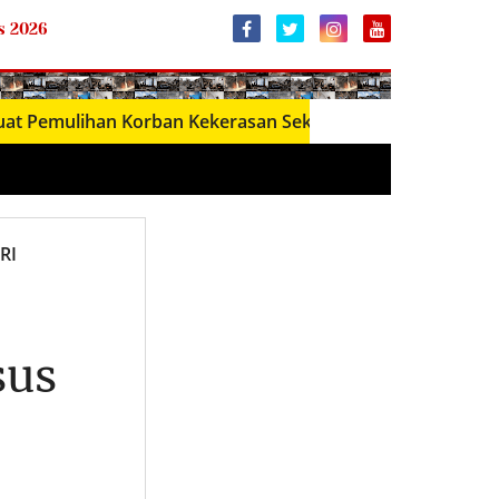
s 2026
ihan Korban Kekerasan Seksual melalui Dana Bantuan Ko
RI
sus