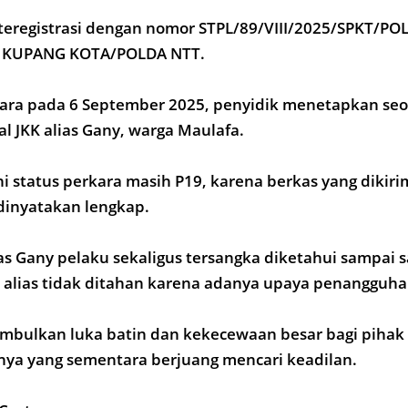
teregistrasi dengan nomor STPL/89/VIII/2025/SPKT/PO
 KUPANG KOTA/POLDA NTT.
kara pada 6 September 2025, penyidik menetapkan se
al JKK alias Gany, warga Maulafa.
i status perkara masih P19, karena berkas yang dikiri
dinyatakan lengkap.
as Gany pelaku sekaligus tersangka diketahui sampai s
 alias tidak ditahan karena adanya upaya penangguh
imbulkan luka batin dan kekecewaan besar bagi pihak
ya yang sementara berjuang mencari keadilan.