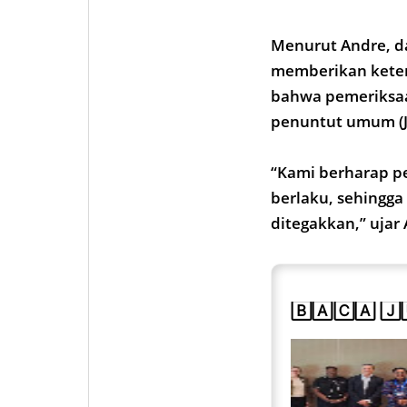
Menurut Andre, da
memberikan keter
bahwa pemeriksaan
penuntut umum (J
“Kami berharap pe
berlaku, sehingga
ditegakkan,” ujar
🄱🄰🄲🄰 🄹