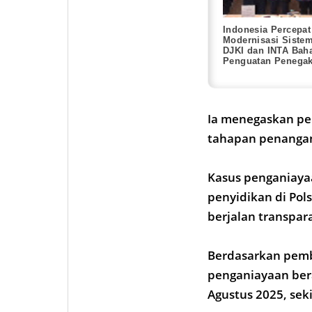
Indonesia Percepat
Modernisasi Sistem
DJKI dan INTA Bah
Penguatan Penega
Hukum
Ia menegaskan pe
tahapan penangan
Kasus penganiaya
penyidikan di Pol
berjalan transpara
Berdasarkan pemb
penganiayaan bera
Agustus 2025, sek