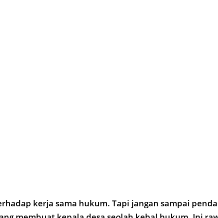
terhadap kerja sama hukum. Tapi jangan sampai pend
ang membuat kepala desa seolah kebal hukum. Ini raw