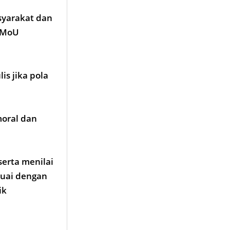
yarakat dan
i MoU
s jika pola
moral dan
erta menilai
suai dengan
ik