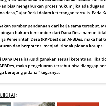
kan bisa mengaburkan proses hukum jika ada dugaan
 desa,” ujar Rezki dalam keterangan tertulis, Pada Ka
akan sumber pendanaan dari kerja sama tersebut. M
mpingan hukum bersumber dari Dana Desa namun tida
rja Pemerintah Desa (RKPDes) dan APBDes, maka hal t
turan dan berpotensi menjadi tindak pidana korupsi.
ri Dana Desa harus digunakan sesuai ketentuan. Jika ti
APBDes, maka pengeluaran tersebut bisa dianggap p
gga berujung pidana,” tegasnya.
🄶🄰 :