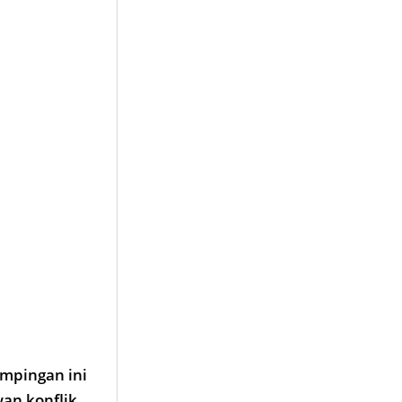
ampingan ini
an konflik