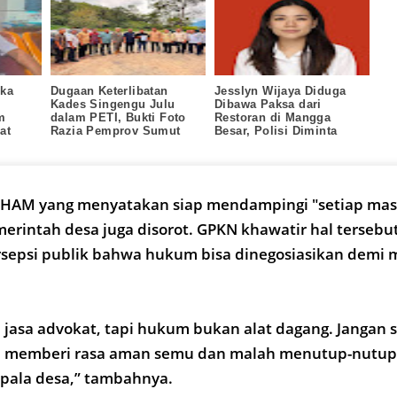
ka
Dugaan Keterlibatan
Jesslyn Wijaya Diduga
Kades Singengu Julu
Dibawa Paksa dari
m
dalam PETI, Bukti Foto
Restoran di Mangga
at
Razia Pemprov Sumut
Besar, Polisi Diminta
 Dunia
Jadi Sorotan
Ungkap Pelaku
 HAM yang menyatakan siap mendampingi "setiap ma
erintah desa juga disorot. GPKN khawatir hal tersebu
epsi publik bahwa hukum bisa dinegosiasikan demi 
jasa advokat, tapi hukum bukan alat dagang. Jangan 
 memberi rasa aman semu dan malah menutup-nutup
epala desa,” tambahnya.