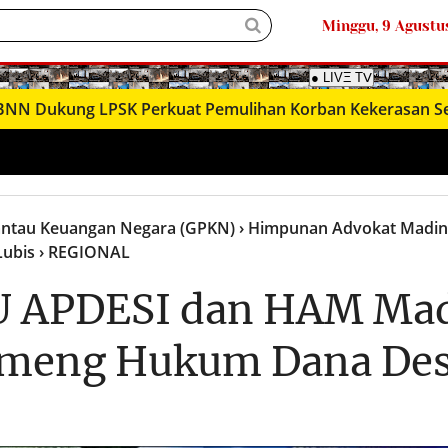
Minggu, 9 Agustu
ung LPSK Perkuat Pemulihan Korban Kekerasan Seksual m
antau Keuangan Negara (GPKN)
› Himpunan Advokat Madi
Lubis
› REGIONAL
U APDESI dan HAM Mad
Tameng Hukum Dana De