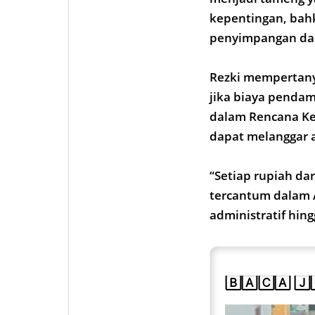
kepentingan, bah
penyimpangan dana
Rezki mempertany
jika biaya penda
dalam Rencana Ke
dapat melanggar a
“Setiap rupiah da
tercantum dalam 
administratif hin
🄱🄰🄲🄰 🄹