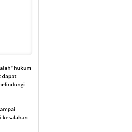
salah" hukum
t dapat
melindungi
sampai
i kesalahan