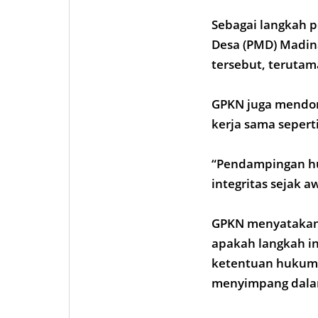
Sebagai langkah 
Desa (PMD) Madin
tersebut, teruta
GPKN juga mendor
kerja sama seperti
“Pendampingan hu
integritas sejak 
GPKN menyatakan 
apakah langkah i
ketentuan hukum,
menyimpang dalam