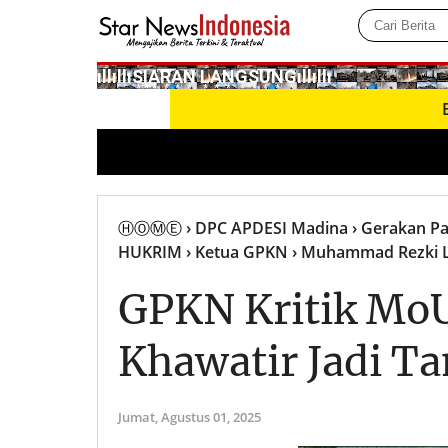
­ıllıllıS͙I͙A͙R͙A͙N͙ L͙A͙N͙G͙S͙U͙N͙G͙ıllıllı
BNN Duk
ⒽⓄⓂⒺ
› DPC APDESI Madina
› Gerakan P
HUKRIM
› Ketua GPKN
› Muhammad Rezki 
GPKN Kritik Mo
Khawatir Jadi 
Jumat,
Agustus 01, 2025