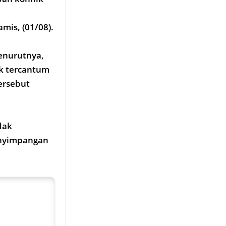
mis, (01/08).
enurutnya,
k tercantum
ersebut
dak
enyimpangan