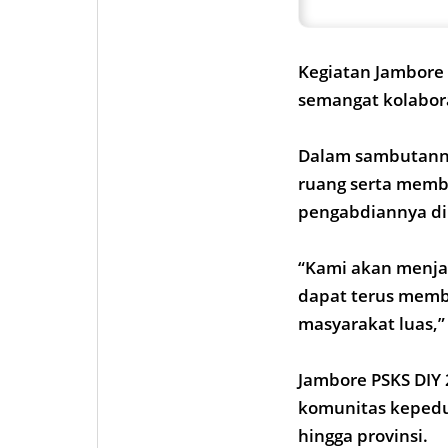
Kematian Gustaf N
Kegiatan Jambore
semangat kolabora
Dalam sambutanny
ruang serta memb
pengabdiannya di 
“Kami akan menjag
dapat terus memb
masyarakat luas,
Jambore PSKS DIY 2
komunitas kepedul
hingga provinsi.