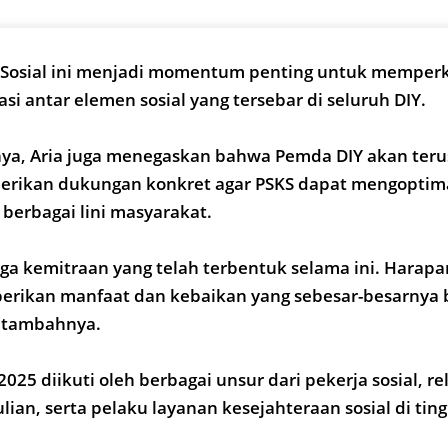
abuasa
Indonesia-Timor Leste
Barang Bukti
 Sosial ini menjadi momentum penting untuk memper
si antar elemen sosial yang tersebar di seluruh DIY.
a, Aria juga menegaskan bahwa Pemda DIY akan te
erikan dukungan konkret agar PSKS dapat mengoptim
berbagai lini masyarakat.
a kemitraan yang telah terbentuk selama ini. Harapa
erikan manfaat dan kebaikan yang sebesar-besarnya 
” tambahnya.
025 diikuti oleh berbagai unsur dari pekerja sosial, r
ian, serta pelaku layanan kesejahteraan sosial di tin