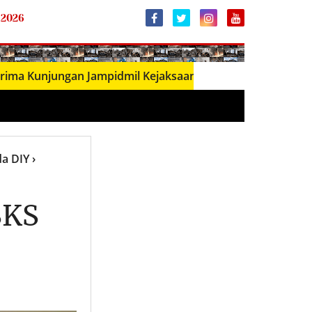
 2026
njungan Jampidmil Kejaksaan Agung RI, Perkuat Sinergi Pe
da DIY
›
SKS