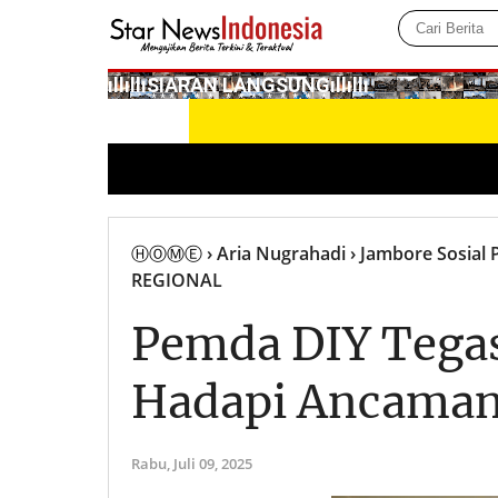
­ıllıllıS͙I͙A͙R͙A͙N͙ L͙A͙N͙G͙S͙U͙N͙G͙ıllıllı
ⒽⓄⓂⒺ
› Aria Nugrahadi
› Jambore Sosial 
REGIONAL
Pemda DIY Tegas
Hadapi Ancaman 
Rabu,
Juli 09, 2025