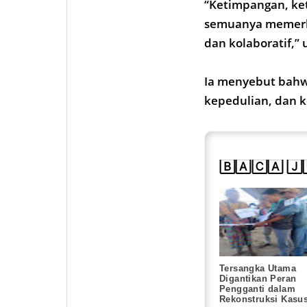
“Ketimpangan, ket
semuanya memerluk
dan kolaboratif,” 
Ia menyebut bahwa
kepedulian, dan k
🄱🄰🄲🄰 🄹
Tersangka Utama
Digantikan Peran
Pengganti dalam
Rekonstruksi Kasu