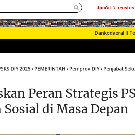
Jum'at, 7 Agustus
● LIVΞ Tᐯ
Dankodaeral II Terima Ku
PSKS DIY 2025
› PEMERINTAH
› Pemprov DIY
› Penjabat Sek
kan Peran Strategis P
Sosial di Masa Depan