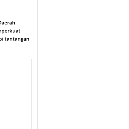
Daerah
mperkuat
pi tantangan