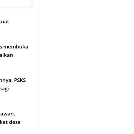
kuat
rus membuka
alkan
nnya, PSKS
bagi
elawan,
gkat desa