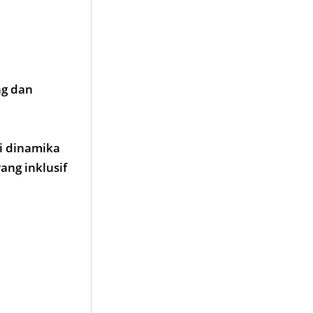
ng dan
i dinamika
ng inklusif