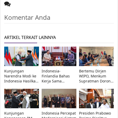
Komentar Anda
ARTIKEL TERKAIT LAINNYA
Kunjungan
Indonesia-
Bertemu Dirjen
Narendra Modi ke
Finlandia Bahas
WIPO, Menkum
Indonesia Hasilkan
Kerja Sama
Supratman Dorong
16 Kesepakatan,
Pertahanan, Fokus
Indonesia Jadi
dari Teknologi
C4ISR hingga
International
hingga Antariksa
Keamanan Siber
Searching
Authority
Kunjungan
Indonesia Percepat
Presiden Prabowo