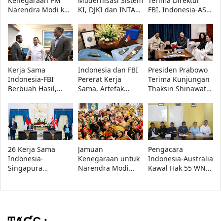
Kenegaraan PM
Modernisasi Sistem
Terima Direktur
Narendra Modi ke
KI, DJKI dan INTA
FBI, Indonesia-AS
Indonesia
Bahas Penguatan
Perkuat Kerja Sama
Disambut Presiden
Penegakan Hukum
Repatriasi Artefak
Prabowo, Bahas
Budaya
Kerja Sama
Strategis
Kerja Sama
Indonesia dan FBI
Presiden Prabowo
Indonesia-FBI
Pererat Kerja
Terima Kunjungan
Berbuah Hasil,
Sama, Artefak
Thaksin Shinawatra
Artefak Budaya
Budaya Papua
di Kertanegara
Papua yang Dicuri
Resmi Dipulangkan
Berhasil
Dipulangkan
26 Kerja Sama
Jamuan
Pengacara
Indonesia-
Kenegaraan untuk
Indonesia-Australia
Singapura
Narendra Modi
Kawal Hak 55 WNI
Disepakati, Fokus
Tampilkan Tarian
Korban Modus
Investasi, Energi,
Tradisional dan
Tawaran Kerja di
Pertahanan, dan
Musik Nusantara
Australia
Digital
ͲȺƓϚ :