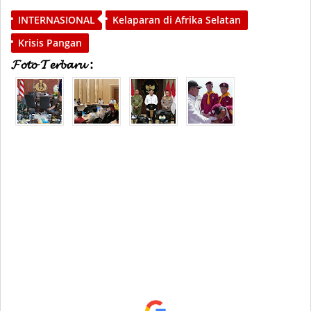
INTERNASIONAL
Kelaparan di Afrika Selatan
Krisis Pangan
𝓕𝓸𝓽𝓸 𝓣𝓮𝓻𝓫𝓪𝓻𝓾 :