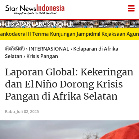
­ıllıllıS͙I͙A͙R͙A͙N͙ L͙A͙N͙G͙S͙U͙N͙G͙ıllıllı
aeral II Terima Kunjungan Jampidmil Kejaksaan Agung RI, 
ⒽⓄⓂⒺ
› INTERNASIONAL
› Kelaparan di Afrika
Selatan
› Krisis Pangan
Laporan Global: Kekeringan
dan El Niño Dorong Krisis
Pangan di Afrika Selatan
Rabu,
Juli 02, 2025