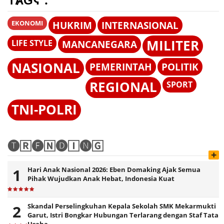
EKONOMI
HUKRIM
INTERNASIONAL
MILITER
LIFE STYLE
MANCANEGARA
NASIONAL
PEMERINTAH
POLITIK
REGIONAL
SPORT
TNI-POLRI
🅣🅁🅔🄽🅓🄸🅝🄶
+
Hari Anak Nasional 2026: Eben Domaking Ajak Semua
Pihak Wujudkan Anak Hebat, Indonesia Kuat
Skandal Perselingkuhan Kepala Sekolah SMK Mekarmukti
Garut, Istri Bongkar Hubungan Terlarang dengan Staf Tata