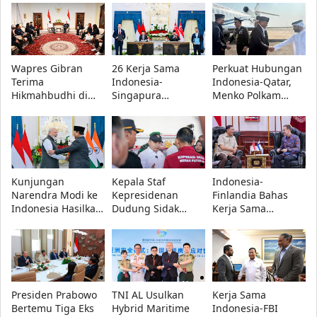
Wapres Gibran
26 Kerja Sama
Perkuat Hubungan
Terima
Indonesia-
Indonesia-Qatar,
Hikmahbudhi di
Singapura
Menko Polkam
Istana, Bahas
Disepakati, Fokus
Sampaikan
Pendidikan,
Investasi, Energi,
Belasungkawa
Ekonomi, dan Isu
Pertahanan, dan
Presiden Prabowo
Kebangsaan
Digital
di Doha
Kunjungan
Kepala Staf
Indonesia-
Narendra Modi ke
Kepresidenan
Finlandia Bahas
Indonesia Hasilkan
Dudung Sidak
Kerja Sama
16 Kesepakatan,
Koperasi Desa
Pertahanan, Fokus
dari Teknologi
Merah Putih di
C4ISR hingga
hingga Antariksa
Bojonegoro
Keamanan Siber
Presiden Prabowo
TNI AL Usulkan
Kerja Sama
Bertemu Tiga Eks
Hybrid Maritime
Indonesia-FBI