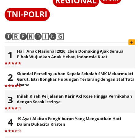
REGIONAL
TNI-POLRI
🅣🅁🅔🄽🅓🄸🅝🄶
+
Hari Anak Nasional 2026: Eben Domaking Ajak Semua
Pihak Wujudkan Anak Hebat, Indonesia Kuat
Skandal Perselingkuhan Kepala Sekolah SMK Mekarmukti
Garut, Istri Bongkar Hubungan Terlarang dengan Staf Tata
Usaha
Inilah Kisah Perjalanan Karir Axl Rose Hingga Pernikahan
dengan Sosok Istrinya
19 Ayat Alkitab Penghiburan Yang Menguatkan Hati
Dalam Dukacita Kristen