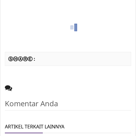
ⓈⒽⒶⓇⒺ :
Komentar Anda
ARTIKEL TERKAIT LAINNYA