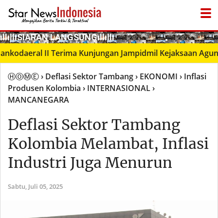
­ıllıllıS͙I͙A͙R͙A͙N͙ L͙A͙N͙G͙S͙U͙N͙G͙ıllıllı
● LIVΞ Tᐯ
aeral II Terima Kunjungan Jampidmil Kejaksaan Agung RI,
ⒽⓄⓂⒺ
› Deflasi Sektor Tambang
› EKONOMI
› Inflasi
Produsen Kolombia
› INTERNASIONAL
›
MANCANEGARA
Deflasi Sektor Tambang
Kolombia Melambat, Inflasi
Industri Juga Menurun
Sabtu,
Juli 05, 2025