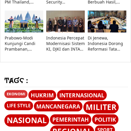
PM Thailand,
Security
Berbuah Hasil,
Bahas Investasi
Governance di
Artefak Budaya
dan Penguatan
Forum Pertahanan
Papua yang Dicuri
Ekonomi Indonesia
China-ASEAN 2026
Berhasil
Dipulangkan
Prabowo-Modi
Indonesia Percepat
Di Jenewa,
Kunjungi Candi
Modernisasi Sistem
Indonesia Dorong
Prambanan,
KI, DJKI dan INTA
Reformasi Tata
Indonesia dan
Bahas Penguatan
Kelola Royalti
India Perkuat Kerja
Penegakan Hukum
Musik dan
Sama Pelestarian
Jurnalistik dalam
Warisan Budaya
Forum WIPO
ͲȺƓϚ :
EKONOMI
HUKRIM
INTERNASIONAL
MILITER
LIFE STYLE
MANCANEGARA
NASIONAL
PEMERINTAH
POLITIK
SPORT