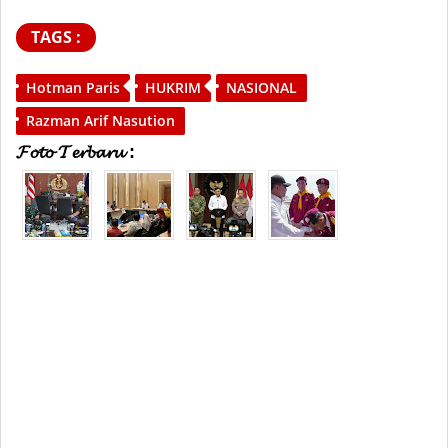
TAGS :
Hotman Paris
HUKRIM
NASIONAL
Razman Arif Nasution
𝓕𝓸𝓽𝓸 𝓣𝓮𝓻𝓫𝓪𝓻𝓾 :