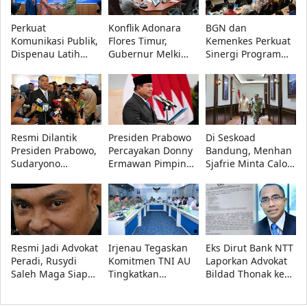
Perkuat
Konflik Adonara
BGN dan
Komunikasi Publik,
Flores Timur,
Kemenkes Perkuat
Dispenau Latih
Gubernur Melki
Sinergi Program
Presenter TNI AU
Minta Akar
Makan Bergizi
Lewat Workshop TA
Persoalan Segera
Gratis, Fokus
2026
Diselesaikan
Daerah dengan
Stunting Tinggi
Resmi Dilantik
Presiden Prabowo
Di Seskoad
Presiden Prabowo,
Percayakan Donny
Bandung, Menhan
Sudaryono
Ermawan Pimpin
Sjafrie Minta Calon
Tegaskan BGN
URI, Fokus Perkuat
Perwira TNI AD
Transparan dan
Pendidikan
Siap Hadapi
Bebas Konflik
Kebangsaan
Perang Informasi
Kepentingan
Resmi Jadi Advokat
Irjenau Tegaskan
Eks Dirut Bank NTT
Peradi, Rusydi
Komitmen TNI AU
Laporkan Advokat
Saleh Maga Siap
Tingkatkan
Bildad Thonak ke
Kawal Keadilan
Pemenuhan
Polda NTT atas
dan Lindungi
Rumah Dinas
Dugaan Penipuan,