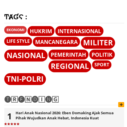
Kebebasan Pers
Prajurit dan Tata
Ini Alasannya!
Kelola Persediaan
ͲȺƓϚ :
EKONOMI
HUKRIM
INTERNASIONAL
MILITER
LIFE STYLE
MANCANEGARA
NASIONAL
PEMERINTAH
POLITIK
REGIONAL
SPORT
TNI-POLRI
🅣🅁🅔🄽🅓🄸🅝🄶
+
Hari Anak Nasional 2026: Eben Domaking Ajak Semua
Pihak Wujudkan Anak Hebat, Indonesia Kuat