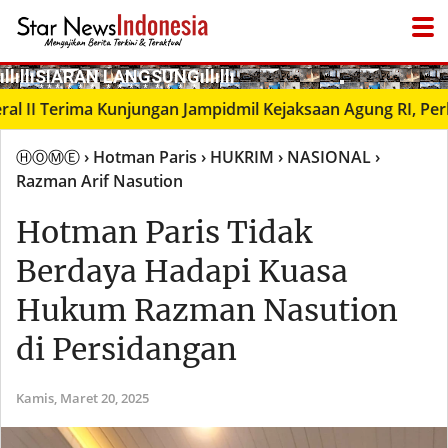
­ıllıllıS͙I͙A͙R͙A͙N͙ L͙A͙N͙G͙S͙U͙N͙G͙ıllıllı
● LIVΞ Tᐯ
erima Kunjungan Jampidmil Kejaksaan Agung RI, Perkuat Si
ⒽⓄⓂⒺ
› Hotman Paris
› HUKRIM
› NASIONAL
›
Razman Arif Nasution
Hotman Paris Tidak
Berdaya Hadapi Kuasa
Hukum Razman Nasution
di Persidangan
Kamis,
Maret 20, 2025