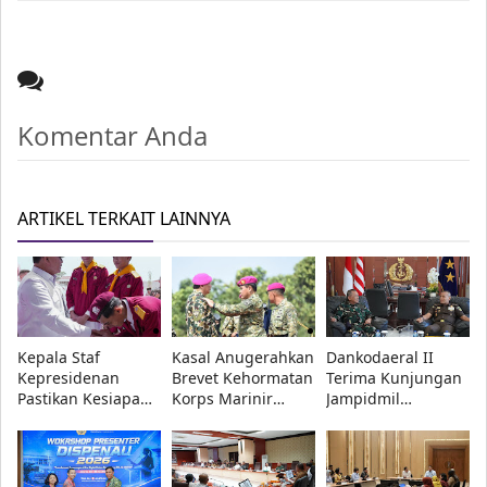
Komentar Anda
ARTIKEL TERKAIT LAINNYA
Kepala Staf
Kasal Anugerahkan
Dankodaeral II
Kepresidenan
Brevet Kehormatan
Terima Kunjungan
Pastikan Kesiapan
Korps Marinir
Jampidmil
Sekolah Rakyat di
kepada Menhan
Kejaksaan Agung
Bandung, 560
Sjafrie, Kasad,
RI, Perkuat Sinergi
Siswa Ikuti MPLS
Kasau, dan
Penegakan Hukum
2026
Wapang TNI
Militer