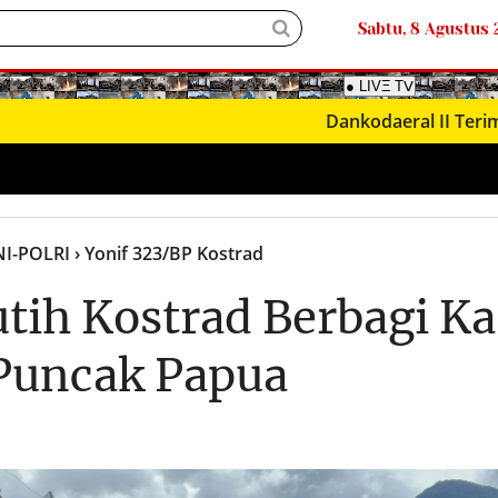
Sabtu, 8 Agustus
● LIVΞ Tᐯ
Dankodaeral II Terima Kunjung
NI-POLRI
› Yonif 323/BP Kostrad
utih Kostrad Berbagi Ka
Puncak Papua