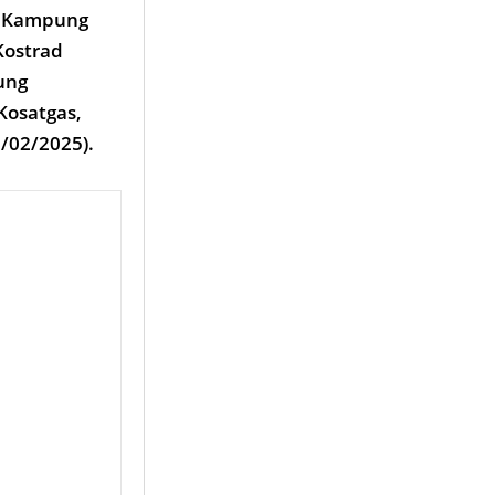
r Kampung
Kostrad
ung
Kosatgas,
0/02/2025).