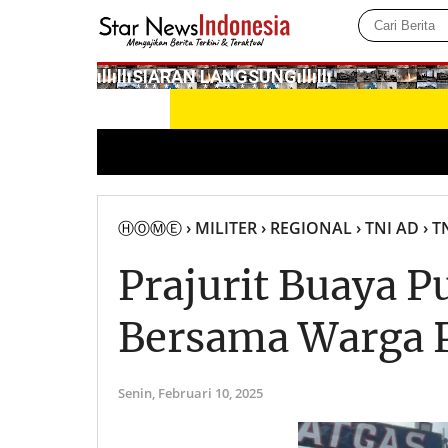
­ıllıllıS͙I͙A͙R͙A͙N͙ L͙A͙N͙G͙S͙U͙N͙G͙ıllıllı
ⒽⓄⓂⒺ
› MILITER
› REGIONAL
› TNI AD
› T
Prajurit Buaya P
Bersama Warga 
Senin,
Februari 10, 2025