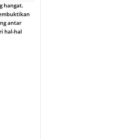
g hangat.
membuktikan
ng antar
 hal-hal