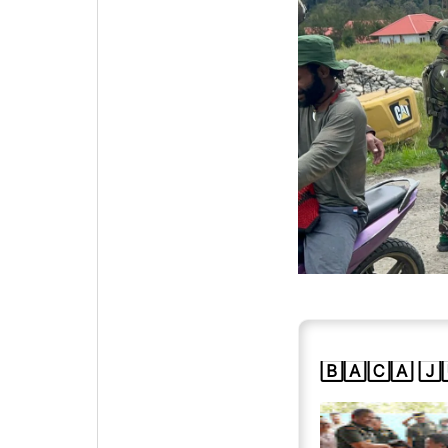
🄱🄰🄲🄰 🄹