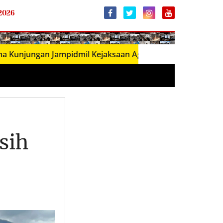
 2026
an Jampidmil Kejaksaan Agung RI, Perkuat Sinergi Penegak
sih