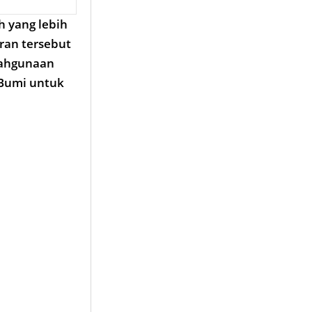
h yang lebih
oran tersebut
lahgunaan
 Bumi untuk