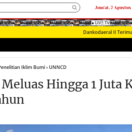
Jum'at, 7 Agustus
Dankodaeral II Terima Kunju
Penelitian Iklim Bumi
› UNNCD
 Meluas Hingga 1 Juta
Tahun