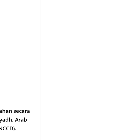
ahan secara
yadh, Arab
NCCD).