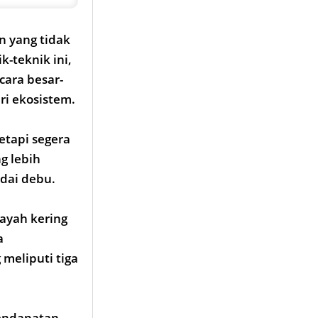
n yang tidak
-teknik ini,
cara besar-
ri ekosistem.
etapi segera
g lebih
dai debu.
layah kering
a
 meliputi tiga
pendapatan