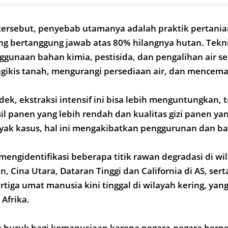
ersebut, penyebab utamanya adalah praktik pertania
ng bertanggung jawab atas 80% hilangnya hutan. Teknik
ggunaan bahan kimia, pestisida, dan pengalihan air se
gikis tanah, mengurangi persediaan air, dan mencema
ek, ekstraksi intensif ini bisa lebih menguntungkan, t
 panen yang lebih rendah dan kualitas gizi panen yan
yak kasus, hal ini mengakibatkan penggurunan dan ba
mengidentifikasi beberapa titik rawan degradasi di wi
an, Cina Utara, Dataran Tinggi dan California di AS, sert
tiga umat manusia kini tinggal di wilayah kering, yang
Afrika.
k buruk bagi kemanusiaan karena negara-negara ber