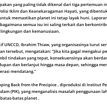
pakan yang paling tidak dikenal dari tiga pertemuan in
olisi Iklim dan Keanekaragaman Hayati, yang dibentu
ntuk memastikan planet ini tetap layak huni. Laporan
agaimana semua isu ini saling terkait dan berkontrib
s lingkungan dan kemanusiaan.
tif UNCCD, Ibrahim Thiaw, yang organisasinya turut se
n tersebut, mengatakan: “Jika kita gagal mengakui p
bil tindakan yang tepat, konsekuensinya akan berd
idupan dan berlanjut hingga masa depan, sehingga m
nerasi mendatang.”
pping Back from the Precipice , diproduksi di Institut P
sdam (PIK), yang menganalisis masalah penggunaan la
batas-batas planet .