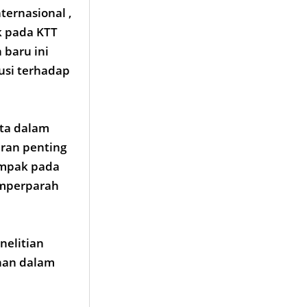
ternasional ,
k pada KTT
 baru ini
usi terhadap
rta dalam
eran penting
ampak pada
emperparah
enelitian
han dalam