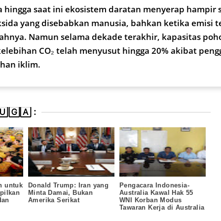
hingga saat ini ekosistem daratan menyerap hampir 
ksida yang disebabkan manusia, bahkan ketika emisi t
ahnya. Namun selama dekade terakhir, kapasitas poh
elebihan CO₂ telah menyusut hingga 20% akibat pen
han iklim.
🄶🄰 :
n untuk
Donald Trump: Iran yang
Pengacara Indonesia-
pilkan
Minta Damai, Bukan
Australia Kawal Hak 55
dan
Amerika Serikat
WNI Korban Modus
Tawaran Kerja di Australia