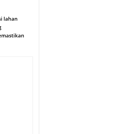
i lahan
g
emastikan