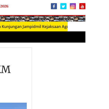
 2026
ngan Jampidmil Kejaksaan Agung RI, Perkuat Sinergi Peneg
 KM