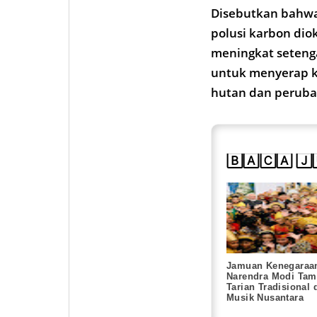
Disebutkan bahwa 
polusi karbon dio
meningkat seteng
untuk menyerap k
hutan dan peruba
🄱🄰🄲🄰 🄹
Jamuan Kenegaraa
Narendra Modi Tam
Tarian Tradisional 
Musik Nusantara