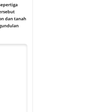
sepertiga
ersebut
on dan tanah
ggundulan