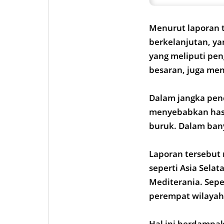
Menurut laporan t
berkelanjutan, ya
yang meliputi pen
besaran, juga men
Dalam jangka pend
menyebabkan hasil
buruk. Dalam ban
Laporan tersebut 
seperti Asia Selat
Mediterania. Seper
perempat wilayah 
Hal ini berdampa