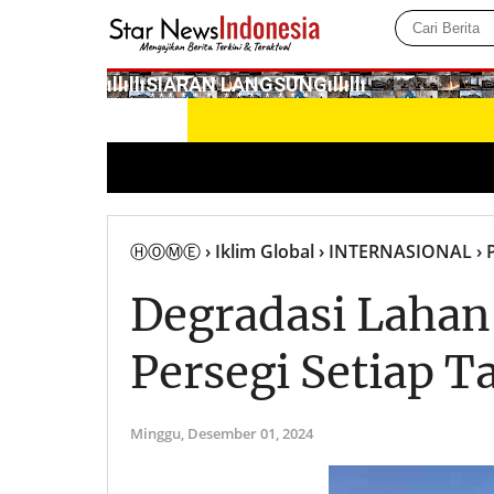
­ıllıllıS͙I͙A͙R͙A͙N͙ L͙A͙N͙G͙S͙U͙N͙G͙ıllıllı
ⒽⓄⓂⒺ
› Iklim Global
› INTERNASIONAL
› 
Degradasi Lahan
Persegi Setiap 
Minggu,
Desember 01, 2024