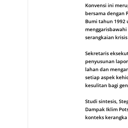
Konvensi ini meru
bersama dengan P
Bumi tahun 1992 u
menggarisbawahi b
serangkaian krisi
Sekretaris ekseku
penyusunan lapora
lahan dan mengam
setiap aspek keh
kesulitan bagi ge
Studi sintesis, Ste
Dampak Iklim Pot
konteks kerangka 