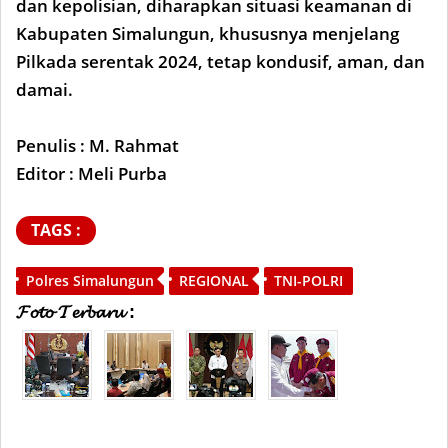
dan kepolisian, diharapkan situasi keamanan di
Kabupaten Simalungun, khususnya menjelang
Pilkada serentak 2024, tetap kondusif, aman, dan
damai.
Penulis : M. Rahmat
Editor : Meli Purba
TAGS :
Polres Simalungun
REGIONAL
TNI-POLRI
𝓕𝓸𝓽𝓸 𝓣𝓮𝓻𝓫𝓪𝓻𝓾 :