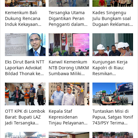
Kemenkum Bali
Tersangka Utama
Kades Singengu
Dukung Rencana
Digantikan Peran
Julu Bungkam soal
Induk Kekayaan
Pengganti dalam
Dugaan Reklamasi
Intelektual
Rekonstruksi Kasus
Ilegal di
Nasional 2027-2036
Kematian Gustaf
Kotanopan, Publik
di Forum Nasional
Nabuasa
Pertanyakan
KI 2026
Transparansi
Eks Dirut Bank NTT
Kanwil Kemenkum
Kunjungan Kerja
Laporkan Advokat
NTB Dorong UMKM
Kapolri di Riau:
Bildad Thonak ke
Sumbawa Miliki
Resmikan
Polda NTT atas
Legalitas Usaha
Infrastruktur,
Dugaan Penipuan,
Lewat AHU Online
Perkuat Ketahanan
Ini Alasannya!
Pangan dan
Kesiapsiagaan
Karhutla
OTT KPK di Lombok
Kepala Staf
Tuntaskan Misi di
Barat: Bupati LAZ
Kepresidenan
Papua, Satgas Yonif
Jadi Tersangka
Tinjau Pelayanan
743/PSY Terima
Korupsi Bersama
Publik Polda Bali,
Penghargaan dari
Dua Orang Lain
SKCK Online Jadi
Pangdam