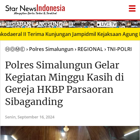
­ıllıllıS͙I͙A͙R͙A͙N͙ L͙A͙N͙G͙S͙U͙N͙G͙ıllıllı
● LIVΞ Tᐯ
al II Terima Kunjungan Jampidmil Kejaksaan Agung RI, Per
ⒽⓄⓂⒺ
› Polres Simalungun
› REGIONAL
› TNI-POLRI
Polres Simalungun Gelar
Kegiatan Minggu Kasih di
Gereja HKBP Parsaoran
Sibaganding
Senin,
September 16, 2024