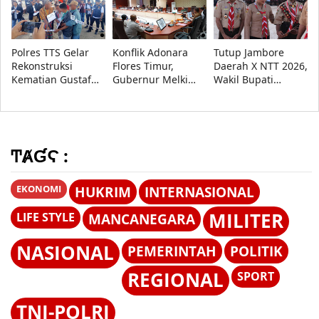
Sorotan
XVII/Cenderawasih
Polres TTS Gelar
Konflik Adonara
Tutup Jambore
Rekonstruksi
Flores Timur,
Daerah X NTT 2026,
Kematian Gustaf
Gubernur Melki
Wakil Bupati
Nabuasa
Minta Akar
Kupang Minta
Persoalan Segera
Pramuka Tetap
Diselesaikan
Utamakan
Pendidikan
ͲȺƓϚ :
EKONOMI
HUKRIM
INTERNASIONAL
MILITER
LIFE STYLE
MANCANEGARA
NASIONAL
PEMERINTAH
POLITIK
REGIONAL
SPORT
TNI-POLRI