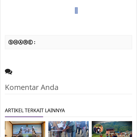
ⓈⒽⒶⓇⒺ :
Komentar Anda
ARTIKEL TERKAIT LAINNYA