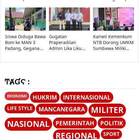
Kupang Minta
Indikasi Geografis,
Kawal Keadilan
Pramuka Tetap
Pemda Siap Tindak
dan Lindungi
Utamakan
Lanjuti Evaluasi
Kebebasan Pers
Pendidikan
Siswa Diduga Bawa
Gugatan
Kanwil Kemenkum
Bom ke MAN 3
Praperadilan
NTB Dorong UMKM
Padang, Gegana
Admin Lika Liku
Sumbawa Miliki
Sterilisasi Lokasi
NTT Ditolak,
Legalitas Usaha
Pengadilan Negeri
Lewat AHU Online
Kupang
Menangkan Polda
NTT
ͲȺƓϚ :
EKONOMI
HUKRIM
INTERNASIONAL
MILITER
LIFE STYLE
MANCANEGARA
NASIONAL
PEMERINTAH
POLITIK
REGIONAL
SPORT