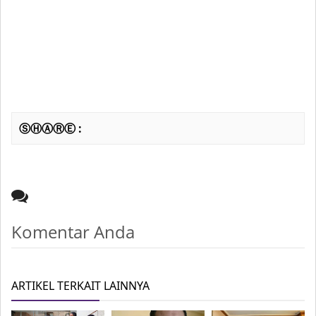
ⓈⒽⒶⓇⒺ :
Komentar Anda
ARTIKEL TERKAIT LAINNYA