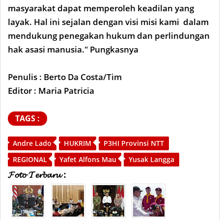
masyarakat dapat memperoleh keadilan yang
layak. Hal ini sejalan dengan visi misi kami dalam
mendukung penegakan hukum dan perlindungan
hak asasi manusia." Pungkasnya
Penulis : Berto Da Costa/Tim
Editor : Maria Patricia
TAGS :
Andre Lado
HUKRIM
P3HI Provinsi NTT
REGIONAL
Yafet Alfons Mau
Yusak Langga
𝓕𝓸𝓽𝓸 𝓣𝓮𝓻𝓫𝓪𝓻𝓾 :