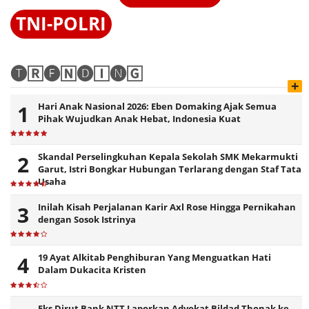
TNI-POLRI
🅣🅁🅔🄽🅓🄸🅝🄶
+
Hari Anak Nasional 2026: Eben Domaking Ajak Semua
Pihak Wujudkan Anak Hebat, Indonesia Kuat
Skandal Perselingkuhan Kepala Sekolah SMK Mekarmukti
Garut, Istri Bongkar Hubungan Terlarang dengan Staf Tata
Usaha
Inilah Kisah Perjalanan Karir Axl Rose Hingga Pernikahan
dengan Sosok Istrinya
19 Ayat Alkitab Penghiburan Yang Menguatkan Hati
Dalam Dukacita Kristen
Eks Dirut Bank NTT Laporkan Advokat Bildad Thonak ke