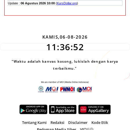
KAMIS,06-08-2026
11:36:52
"Waktu adalah kanvas kosong, lukislah dengan karya
terbaikmu."
Tentang Kami
Redaksi
Disclaimer
Kode Etik
Pedoman Media Siber
V𝐈ᗪ𝔼Ⓞ