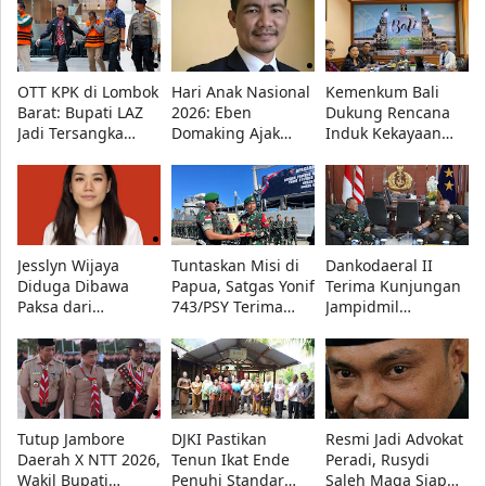
OTT KPK di Lombok
Hari Anak Nasional
Kemenkum Bali
Barat: Bupati LAZ
2026: Eben
Dukung Rencana
Jadi Tersangka
Domaking Ajak
Induk Kekayaan
Korupsi Bersama
Semua Pihak
Intelektual
Dua Orang Lain
Wujudkan Anak
Nasional 2027-2036
Hebat, Indonesia
di Forum Nasional
Kuat
KI 2026
Jesslyn Wijaya
Tuntaskan Misi di
Dankodaeral II
Diduga Dibawa
Papua, Satgas Yonif
Terima Kunjungan
Paksa dari
743/PSY Terima
Jampidmil
Restoran di
Penghargaan dari
Kejaksaan Agung
Mangga Besar,
Pangdam
RI, Perkuat Sinergi
Polisi Diminta
XVII/Cenderawasih
Penegakan Hukum
Ungkap Pelaku
Militer
Tutup Jambore
DJKI Pastikan
Resmi Jadi Advokat
Daerah X NTT 2026,
Tenun Ikat Ende
Peradi, Rusydi
Wakil Bupati
Penuhi Standar
Saleh Maga Siap