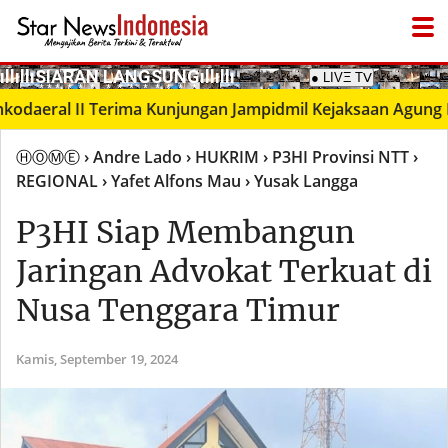
­ıllıllıS͙I͙A͙R͙A͙N͙ L͙A͙N͙G͙S͙U͙N͙G͙ıllıllı
● LIVΞ Tᐯ
al II Terima Kunjungan Jampidmil Kejaksaan Agung RI, Per
ⒽⓄⓂⒺ
› Andre Lado
› HUKRIM
› P3HI Provinsi NTT
›
REGIONAL
› Yafet Alfons Mau
› Yusak Langga
P3HI Siap Membangun
Jaringan Advokat Terkuat di
Nusa Tenggara Timur
Kamis,
September 19, 2024