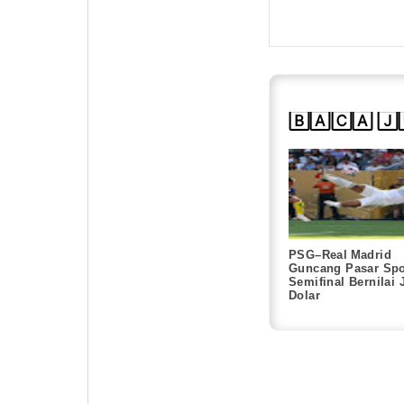
🄱🄰🄲🄰 🄹
PSG–Real Madrid
Guncang Pasar Spo
Semifinal Bernilai 
Dolar