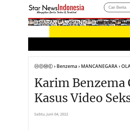
­ıllıllıS͙I͙A͙R͙A͙N͙ L͙A͙N͙G͙S͙U͙N͙G͙ıllıllı
ⒽⓄⓂⒺ
› Benzema
› MANCANEGARA
› O
Karim Benzema C
Kasus Video Sek
Sabtu,
Juni 04, 2022