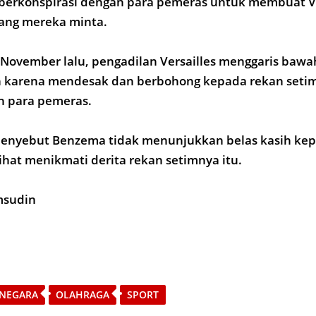
berkonspirasi dengan para pemeras untuk membuat 
ang mereka minta.
November lalu, pengadilan Versailles menggaris baw
 karena mendesak dan berbohong kepada rekan seti
n para pemeras.
menyebut Benzema tidak menunjukkan belas kasih ke
ihat menikmati derita rekan setimnya itu.
amsudin
NEGARA
OLAHRAGA
SPORT