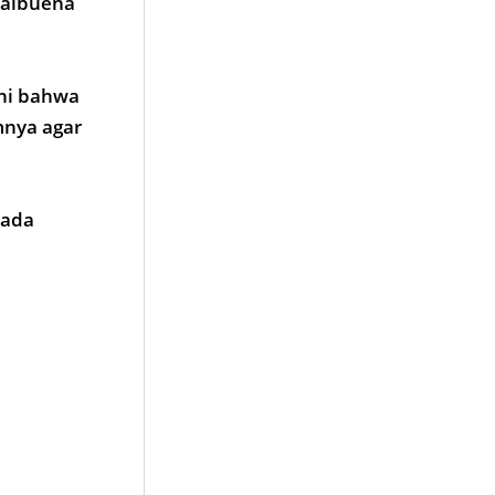
Valbuena
ahi bahwa
mnya agar
pada