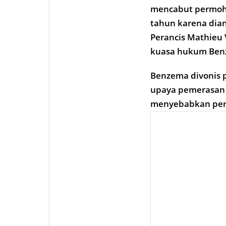
mencabut permoho
tahun karena dia
Perancis Mathieu
kuasa hukum Benz
Benzema divonis p
upaya pemerasan 
menyebabkan penye