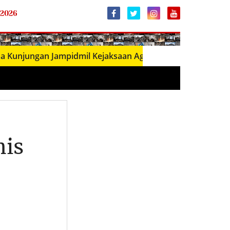
 2026
gan Jampidmil Kejaksaan Agung RI, Perkuat Sinergi Penega
nis