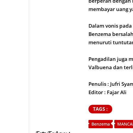
berperan dengan 
membayar uang y
Dalam vonis pada 
Benzema bersalah
menuruti tuntuta
Pengadilan juga 
Valbuena dan terl
Penulis : Jufri Sy
Editor : Fajar Ali
TAGS :
Benzema
MANCA