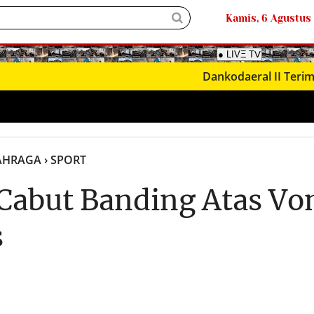
Kamis, 6 Agustus
Dankodaeral II Terima Kunjun
LAHRAGA
› SPORT
abut Banding Atas Vo
s