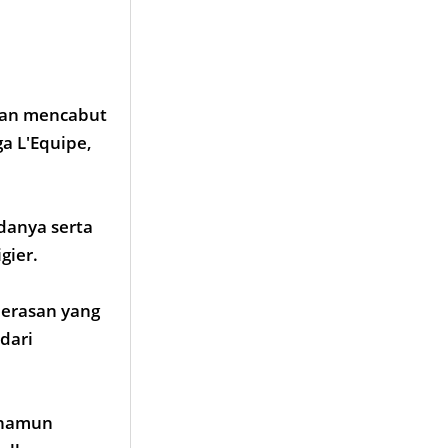
kan mencabut
ga L'Equipe,
danya serta
gier.
merasan yang
dari
n namun