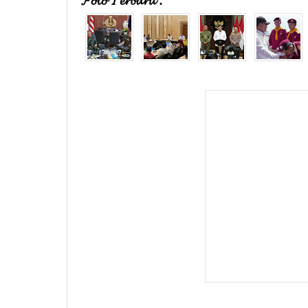
𝓕𝓸𝓽𝓸 𝓣𝓮𝓻𝓫𝓪𝓻𝓾 :