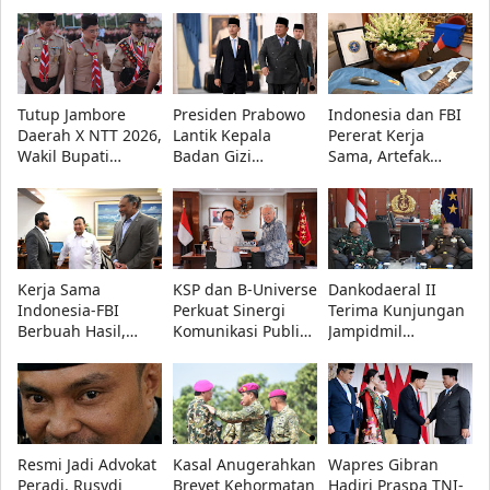
Tutup Jambore
Presiden Prabowo
Indonesia dan FBI
Daerah X NTT 2026,
Lantik Kepala
Pererat Kerja
Wakil Bupati
Badan Gizi
Sama, Artefak
Kupang Minta
Nasional dan
Budaya Papua
Pramuka Tetap
Pimpinan
Resmi Dipulangkan
Utamakan
Universitas
Pendidikan
Republik Indonesia
Kerja Sama
KSP dan B-Universe
Dankodaeral II
Indonesia-FBI
Perkuat Sinergi
Terima Kunjungan
Berbuah Hasil,
Komunikasi Publik,
Jampidmil
Artefak Budaya
Dudung: Informasi
Kejaksaan Agung
Papua yang Dicuri
Akurat Kunci
RI, Perkuat Sinergi
Berhasil
Keberhasilan
Penegakan Hukum
Dipulangkan
Program
Militer
Pemerintah
Resmi Jadi Advokat
Kasal Anugerahkan
Wapres Gibran
Peradi, Rusydi
Brevet Kehormatan
Hadiri Praspa TNI-