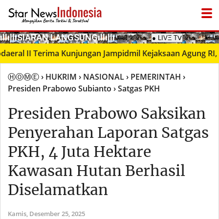
­ıllıllıS͙I͙A͙R͙A͙N͙ L͙A͙N͙G͙S͙U͙N͙G͙ıllıllı
● LIVΞ Tᐯ
l II Terima Kunjungan Jampidmil Kejaksaan Agung RI, Perk
ⒽⓄⓂⒺ
› HUKRIM
› NASIONAL
› PEMERINTAH
›
Presiden Prabowo Subianto
› Satgas PKH
Presiden Prabowo Saksikan
Penyerahan Laporan Satgas
PKH, 4 Juta Hektare
Kawasan Hutan Berhasil
Diselamatkan
Kamis,
Desember 25, 2025