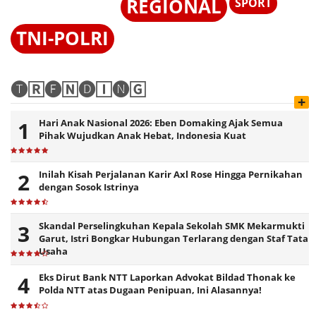
REGIONAL
SPORT
TNI-POLRI
🅣🅁🅔🄽🅓🄸🅝🄶
+
Hari Anak Nasional 2026: Eben Domaking Ajak Semua
Pihak Wujudkan Anak Hebat, Indonesia Kuat
Inilah Kisah Perjalanan Karir Axl Rose Hingga Pernikahan
dengan Sosok Istrinya
Skandal Perselingkuhan Kepala Sekolah SMK Mekarmukti
Garut, Istri Bongkar Hubungan Terlarang dengan Staf Tata
Usaha
Eks Dirut Bank NTT Laporkan Advokat Bildad Thonak ke
Polda NTT atas Dugaan Penipuan, Ini Alasannya!