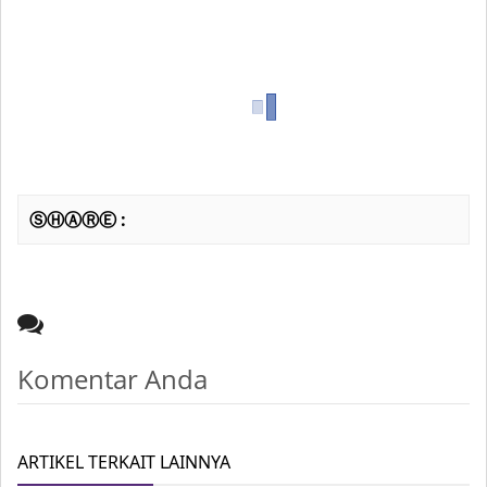
ⓈⒽⒶⓇⒺ :
Komentar Anda
ARTIKEL TERKAIT LAINNYA