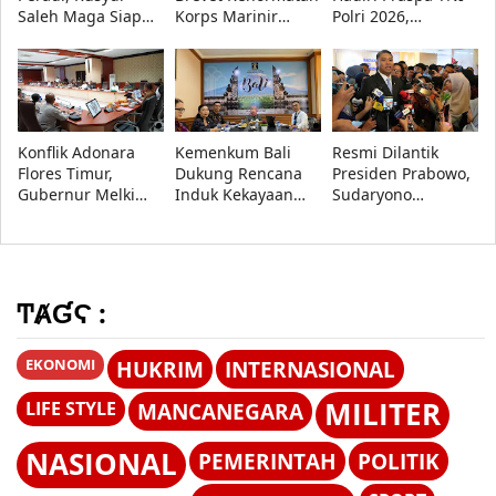
Saleh Maga Siap
Korps Marinir
Polri 2026,
Kawal Keadilan
kepada Menhan
Presiden Prabowo
dan Lindungi
Sjafrie, Kasad,
Lantik 1.177
Kebebasan Pers
Kasau, dan
Perwira Remaja
Wapang TNI
Konflik Adonara
Kemenkum Bali
Resmi Dilantik
Flores Timur,
Dukung Rencana
Presiden Prabowo,
Gubernur Melki
Induk Kekayaan
Sudaryono
Minta Akar
Intelektual
Tegaskan BGN
Persoalan Segera
Nasional 2027-2036
Transparan dan
Diselesaikan
di Forum Nasional
Bebas Konflik
KI 2026
Kepentingan
ͲȺƓϚ :
EKONOMI
HUKRIM
INTERNASIONAL
MILITER
LIFE STYLE
MANCANEGARA
NASIONAL
PEMERINTAH
POLITIK