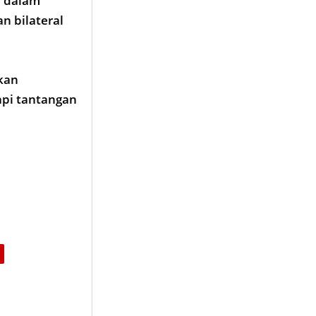
a dalam
 bilateral
kan
pi tantangan