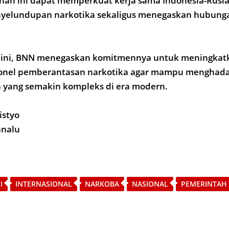
ihan ini dapat memperkuat kerja sama Indonesia-Rusi
elundupan narkotika sekaligus menegaskan hubungan
 ini, BNN menegaskan komitmennya untuk meningkat
nel pemberantasan narkotika agar mampu menghada
a yang semakin kompleks di era modern.
istyo
analu
I
INTERNASIONAL
NARKOBA
NASIONAL
PEMERINTAH