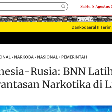
Sabtu, 8 Agustus
Dankodaeral II Terima Kunjun
IONAL
› NARKOBA
› NASIONAL
› PEMERINTAH
nesia-Rusia: BNN Lati
antasan Narkotika di L