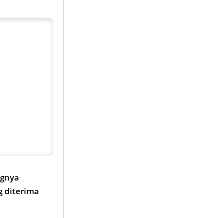
ngnya
 diterima