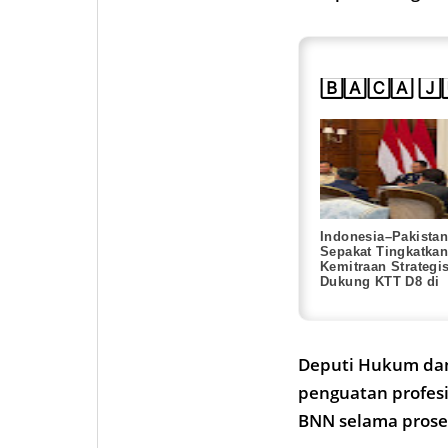
🄱🄰🄲🄰 🄹
Indonesia–Pakista
Sepakat Tingkatka
Kemitraan Strategis
Dukung KTT D8 di
Indonesia
Deputi Hukum dan
penguatan profes
BNN selama prose