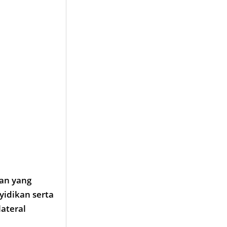
han yang
idikan serta
ateral