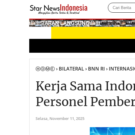
­ıllıllıS͙I͙A͙R͙A͙N͙ L͙A͙N͙G͙S͙U͙N͙G͙ıllıllı
ⒽⓄⓂⒺ
› BILATERAL
› BNN RI
› INTERNAS
Kerja Sama Indo
Personel Pember
Selasa,
November 11, 2025