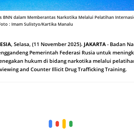
s BNN dalam Memberantas Narkotika Melalui Pelatihan Internas
 Foto : Imam Sulistyo/Kartika Manalu
ESIA
,
Selasa, (11 Novem
ber 2025).
JAKARTA
- Badan Na
enggandeng Pemerintah Federasi Rusia untuk mening
enegakan hukum di bidang narkotika melalui pelatiha
rviewing and Counter Illicit Drug Trafficking Training.