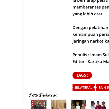
Ia berharap pelat
memberantas peny
yang lebih erat.
Dengan pelatihan
kemampuan perso
jaringan narkotik
Penulis : Imam Sul
Editor : Kartika M
TAGS :
BILATERAL
BNN R
𝓕𝓸𝓽𝓸 𝓣𝓮𝓻𝓫𝓪𝓻𝓾 :