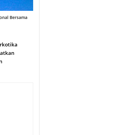
ional Bersama
rkotika
katkan
n