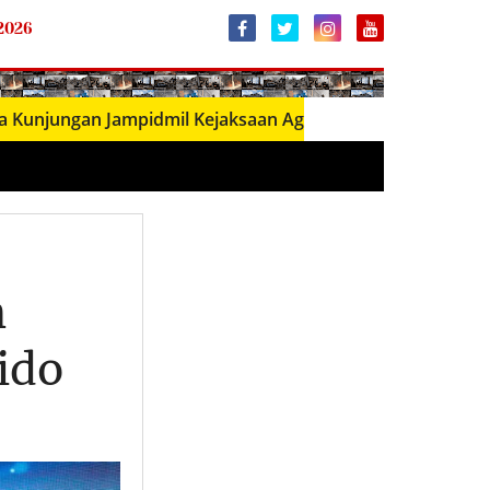
 2026
gan Jampidmil Kejaksaan Agung RI, Perkuat Sinergi Penega
h
ido