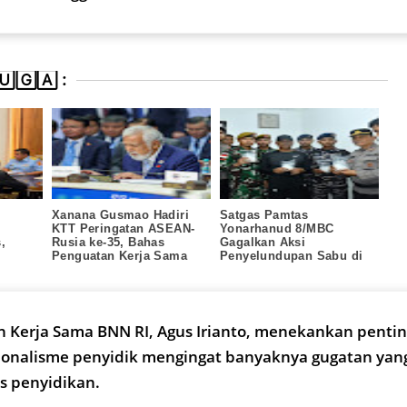
🄶🄰 :
n
Xanana Gusmao Hadiri
Satgas Pamtas
n
KTT Peringatan ASEAN-
Yonarhanud 8/MBC
,
Rusia ke-35, Bahas
Gagalkan Aksi
Penguatan Kerja Sama
Penyelundupan Sabu di
Strategis
Pelabuhan Tunontaka
 Kerja Sama BNN RI, Agus Irianto, menekankan penti
ionalisme penyidik mengingat banyaknya gugatan yang
s penyidikan.