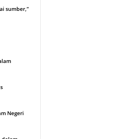
gai sumber,”
dalam
us
am Negeri