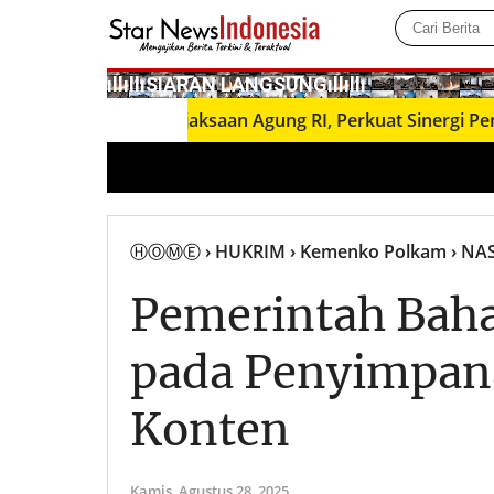
­ıllıllıS͙I͙A͙R͙A͙N͙ L͙A͙N͙G͙S͙U͙N͙G͙ıllıllı
 Jampidmil Kejaksaan Agung RI, Perkuat Sinergi Penegaka
ⒽⓄⓂⒺ
› HUKRIM
› Kemenko Polkam
› NA
Pemerintah Baha
pada Penyimpan
Konten
Kamis,
Agustus 28, 2025