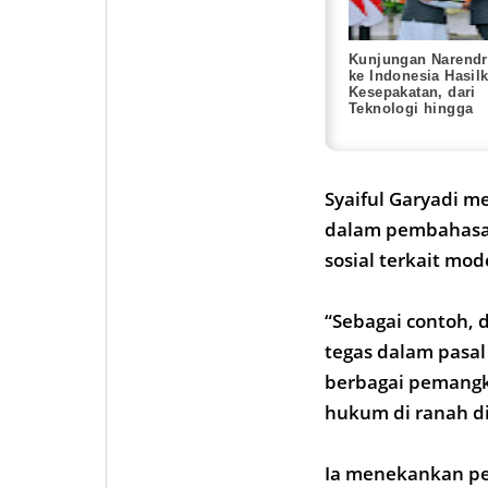
Kunjungan Narendr
ke Indonesia Hasil
Kesepakatan, dari
Teknologi hingga
Antariksa
Syaiful Garyadi m
dalam pembahasan
sosial terkait mod
“Sebagai contoh, 
tegas dalam pasal
berbagai pemangku
hukum di ranah dig
Ia menekankan pen