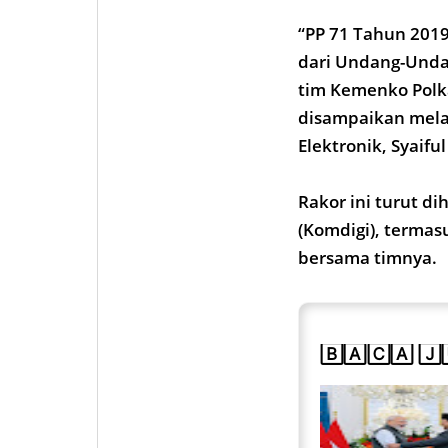
“PP 71 Tahun 201
dari Undang-Unda
tim Kemenko Polk
disampaikan melal
Elektronik, Syaiful
Rakor ini turut d
(Komdigi), termas
bersama timnya.
🄱🄰🄲🄰 🄹