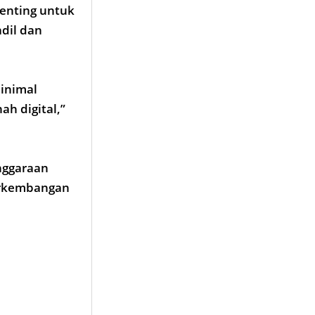
penting untuk
dil dan
minimal
h digital,”
enggaraan
perkembangan