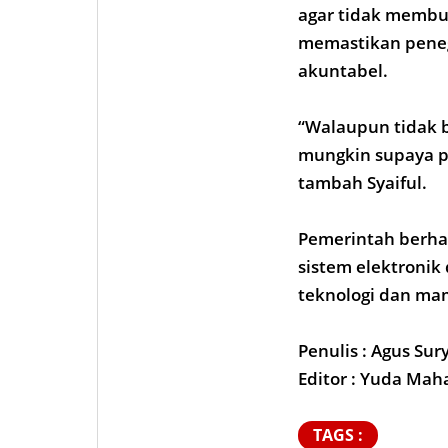
agar tidak membuk
memastikan penega
akuntabel.
“Walaupun tidak b
mungkin supaya p
tambah Syaiful.
Pemerintah berhar
sistem elektronik
teknologi dan mam
Penulis : Agus Sur
Editor : Yuda Mah
TAGS :