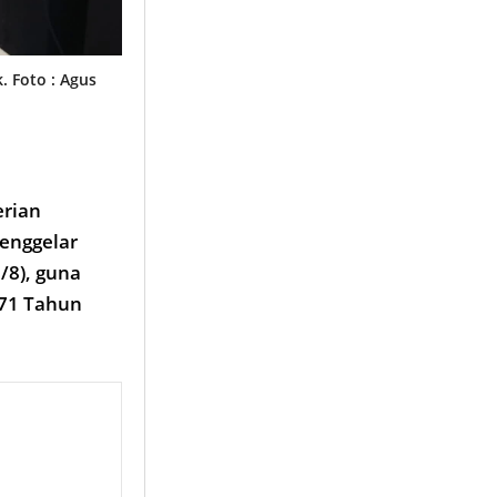
. Foto : Agus
erian
enggelar
/8), guna
 71 Tahun