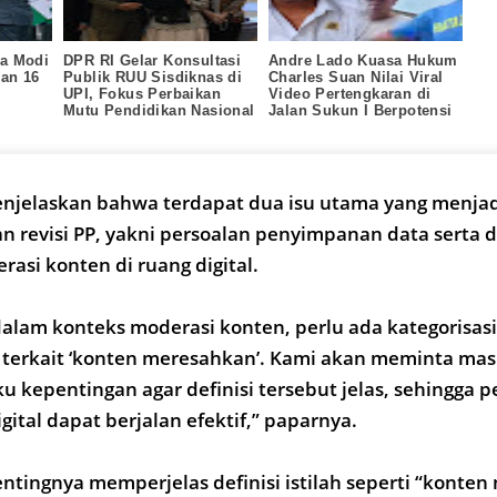
a Modi
DPR RI Gelar Konsultasi
Andre Lado Kuasa Hukum
kan 16
Publik RUU Sisdiknas di
Charles Suan Nilai Viral
UPI, Fokus Perbaikan
Video Pertengkaran di
Mutu Pendidikan Nasional
Jalan Sukun I Berpotensi
Langgar UU ITE
enjelaskan bahwa terdapat dua isu utama yang menjad
 revisi PP, yakni persoalan penyimpanan data serta 
erasi konten di ruang digital.
dalam konteks moderasi konten, perlu ada kategorisasi
 terkait ‘konten meresahkan’. Kami akan meminta mas
 kepentingan agar definisi tersebut jelas, sehingga 
ital dapat berjalan efektif,” paparnya.
tingnya memperjelas definisi istilah seperti “konte