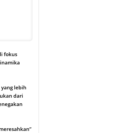
i fokus
dinamika
 yang lebih
ukan dari
penegakan
n meresahkan”