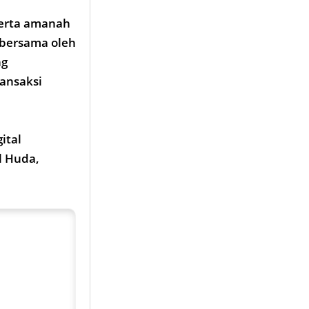
serta amanah
 bersama oleh
ng
ransaksi
ital
l Huda,