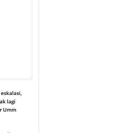
eskalasi,
ak lagi
jar Umm