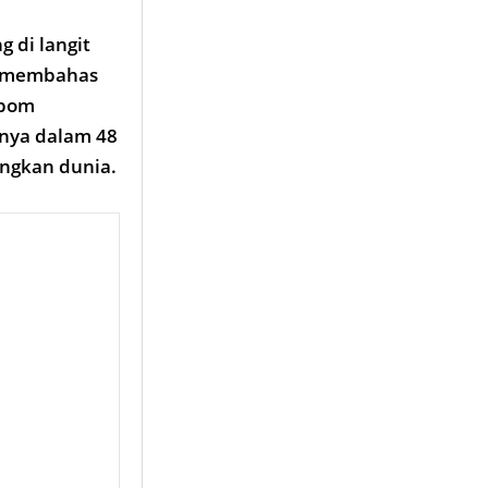
g di langit
uk membahas
-bom
anya dalam 48
ngkan dunia.