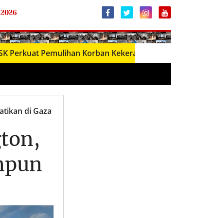
 2026
t Pemulihan Korban Kekerasan Seksual melalui Dana Ban
tikan di Gaza
gton,
mpun