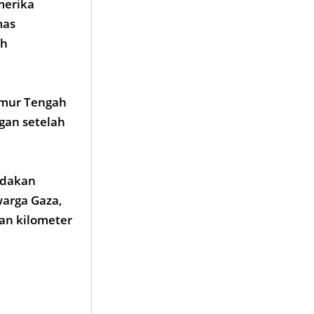
merika
mas
ah
Timur Tengah
gan setelah
edakan
warga Gaza,
an kilometer