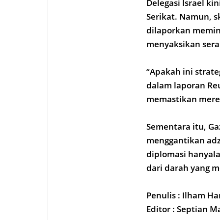
Delegasi Israel k
Serikat. Namun, s
dilaporkan memint
menyaksikan sera
“Apakah ini strat
dalam laporan Reu
memastikan merek
Sementara itu, Ga
menggantikan adza
diplomasi hanyala
dari darah yang me
Penulis : Ilham H
Editor : Septian 