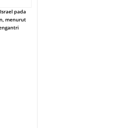
Israel pada
an, menurut
engantri