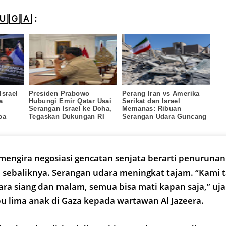
🄶🄰 :
Israel
Presiden Prabowo
Perang Iran vs Amerika
a
Hubungi Emir Qatar Usai
Serikat dan Israel
Serangan Israel ke Doha,
Memanas: Ribuan
pa
Tegaskan Dukungan RI
Serangan Udara Guncang
a?
Teheran, Korban Jiwa
Terus Bertambah
engira negosiasi gencatan senjata berarti penurunan 
u sebaliknya. Serangan udara meningkat tajam. “Kami t
a siang dan malam, semua bisa mati kapan saja,” u
bu lima anak di Gaza kepada wartawan Al Jazeera.