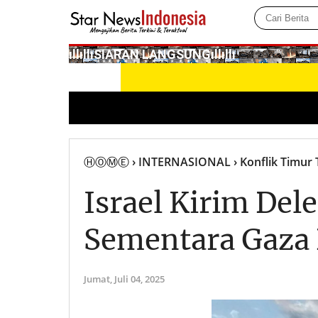
­ıllıllıS͙I͙A͙R͙A͙N͙ L͙A͙N͙G͙S͙U͙N͙G͙ıllıllı
ⒽⓄⓂⒺ
› INTERNASIONAL
› Konflik Timur
Israel Kirim Del
Sementara Gaza
Jumat,
Juli 04, 2025