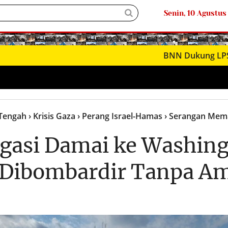
Senin, 10 Agustus
BNN Dukung LPSK Perkua
 Tengah
› Krisis Gaza
› Perang Israel-Hamas
› Serangan Mema
egasi Damai ke Washin
 Dibombardir Tanpa A