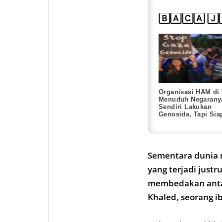
🄱🄰🄲🄰 🄹
Organisasi HAM di 
Menuduh Negarany
Sendiri Lakukan
Genosida, Tapi Sia
Mereka Sebenarny
Sementara dunia m
yang terjadi justr
membedakan antar
Khaled, seorang i