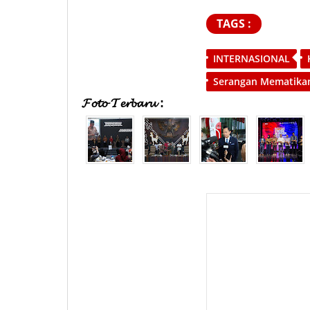
TAGS :
INTERNASIONAL
Serangan Mematikan
𝓕𝓸𝓽𝓸 𝓣𝓮𝓻𝓫𝓪𝓻𝓾 :