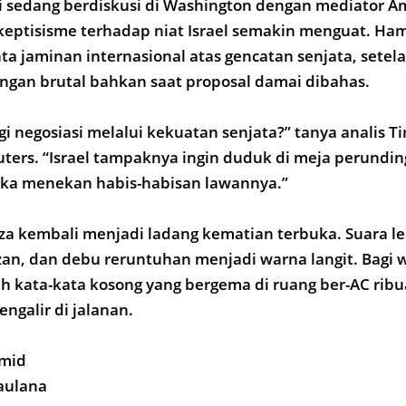
ini sedang berdiskusi di Washington dengan mediator A
keptisisme terhadap niat Israel semakin menguat. Ha
a jaminan internasional atas gencatan senjata, setel
ngan brutal bahkan saat proposal damai dibahas.
egi negosiasi melalui kekuatan senjata?” tanya analis 
ters. “Israel tampaknya ingin duduk di meja perundin
a menekan habis-habisan lawannya.”
za kembali menjadi ladang kematian terbuka. Suara l
n, dan debu reruntuhan menjadi warna langit. Bagi 
h kata-kata kosong yang bergema di ruang ber-AC ribu
ngalir di jalanan.
amid
Maulana