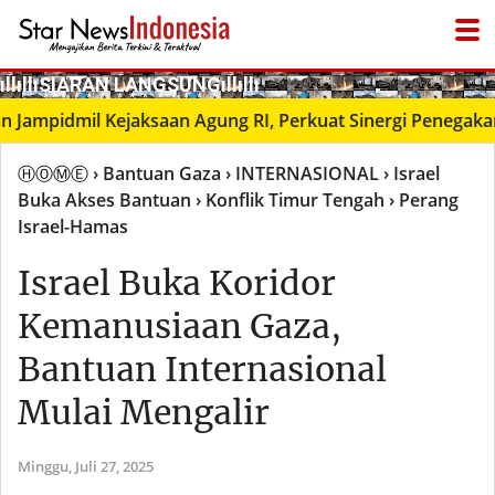
­ıllıllıS͙I͙A͙R͙A͙N͙ L͙A͙N͙G͙S͙U͙N͙G͙ıllıllı
pidmil Kejaksaan Agung RI, Perkuat Sinergi Penegakan Huk
ⒽⓄⓂⒺ
› Bantuan Gaza
› INTERNASIONAL
› Israel
Buka Akses Bantuan
› Konflik Timur Tengah
› Perang
Israel-Hamas
Israel Buka Koridor
Kemanusiaan Gaza,
Bantuan Internasional
Mulai Mengalir
Minggu,
Juli 27, 2025