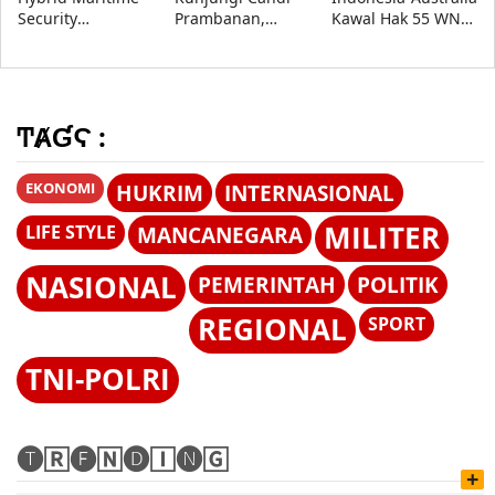
Security
Prambanan,
Kawal Hak 55 WNI
Governance di
Indonesia dan
Korban Modus
Forum Pertahanan
India Perkuat Kerja
Tawaran Kerja di
China-ASEAN 2026
Sama Pelestarian
Australia
Warisan Budaya
ͲȺƓϚ :
EKONOMI
HUKRIM
INTERNASIONAL
MILITER
LIFE STYLE
MANCANEGARA
NASIONAL
PEMERINTAH
POLITIK
REGIONAL
SPORT
TNI-POLRI
🅣🅁🅔🄽🅓🄸🅝🄶
+