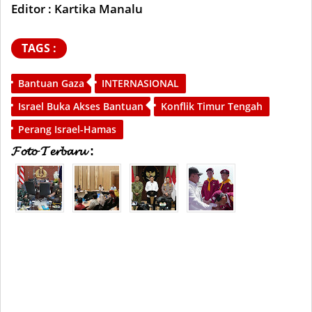
Editor : Kartika Manalu
TAGS :
Bantuan Gaza
INTERNASIONAL
Israel Buka Akses Bantuan
Konflik Timur Tengah
Perang Israel-Hamas
𝓕𝓸𝓽𝓸 𝓣𝓮𝓻𝓫𝓪𝓻𝓾 :