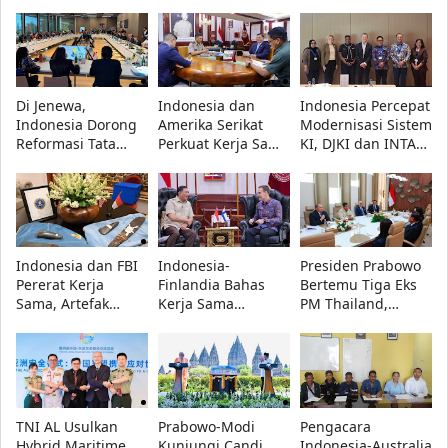
di Kertanegara
Artefak Budaya
Perkuat Kerja Sama
Papua yang Dicuri
Repatriasi Artefak
Berhasil
Budaya
Dipulangkan
Di Jenewa,
Indonesia dan
Indonesia Percepat
Indonesia Dorong
Amerika Serikat
Modernisasi Sistem
Reformasi Tata
Perkuat Kerja Sama
KI, DJKI dan INTA
Kelola Royalti
Pertahanan,
Bahas Penguatan
Musik dan
Menhan Sjafrie
Penegakan Hukum
Jurnalistik dalam
Bahas Stabilitas
Forum WIPO
Kawasan
Indonesia dan FBI
Indonesia-
Presiden Prabowo
Pererat Kerja
Finlandia Bahas
Bertemu Tiga Eks
Sama, Artefak
Kerja Sama
PM Thailand,
Budaya Papua
Pertahanan, Fokus
Bahas Investasi
Resmi Dipulangkan
C4ISR hingga
dan Penguatan
Keamanan Siber
Ekonomi Indonesia
TNI AL Usulkan
Prabowo-Modi
Pengacara
Hybrid Maritime
Kunjungi Candi
Indonesia-Australia