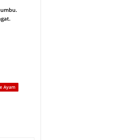
 bumbu.
gat.
te Ayam