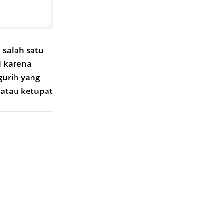
 salah satu
l karena
urih yang
 atau ketupat