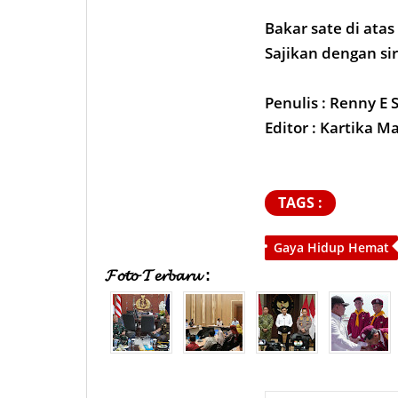
Bakar sate di atas
Sajikan dengan s
Penulis : Renny E S
Editor : Kartika M
TAGS :
Gaya Hidup Hemat
𝓕𝓸𝓽𝓸 𝓣𝓮𝓻𝓫𝓪𝓻𝓾 :