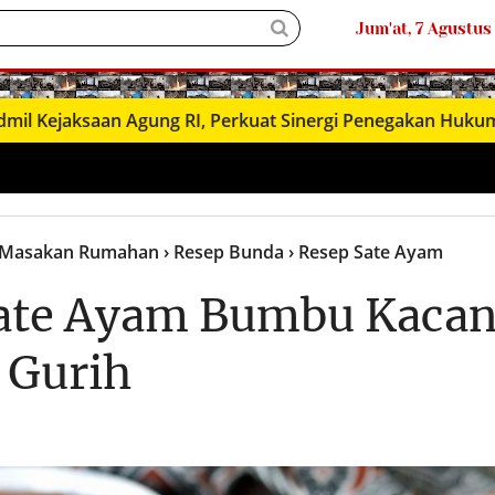
Jum'at, 7 Agustus
● LIVΞ Tᐯ
aan Agung RI, Perkuat Sinergi Penegakan Hukum Militer
B
 Masakan Rumahan
› Resep Bunda
› Resep Sate Ayam
ate Ayam Bumbu Kaca
 Gurih