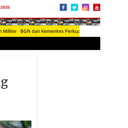
 2026
GN dan Kemenkes Perkuat Sinergi Program Makan Bergizi G
ng