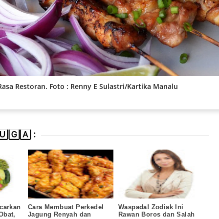
sa Restoran. Foto : Renny E Sulastri/Kartika Manalu
🄶🄰 :
carkan
Cara Membuat Perkedel
Waspada! Zodiak Ini
Obat,
Jagung Renyah dan
Rawan Boros dan Salah