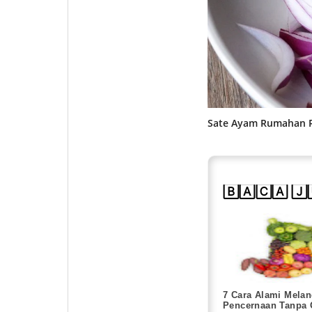
Sate Ayam Rumahan Ra
🄱🄰🄲🄰 🄹
7 Cara Alami Melan
Pencernaan Tanpa 