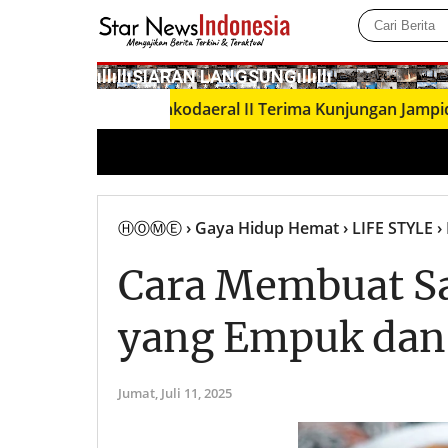
­ıllıllıS͙I͙A͙R͙A͙N͙ L͙A͙N͙G͙S͙U͙N͙G͙ıllıllı
Dankodaeral II Terima Kunjungan Jampidmil Kejaks
ⒽⓄⓂⒺ
› Gaya Hidup Hemat
› LIFE STYLE
›
Cara Membuat S
yang Empuk dan
Jumat,
Juli 11, 2025