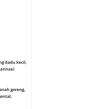
g dadu kecil,
rinasi:
.
anah goreng,
ental,