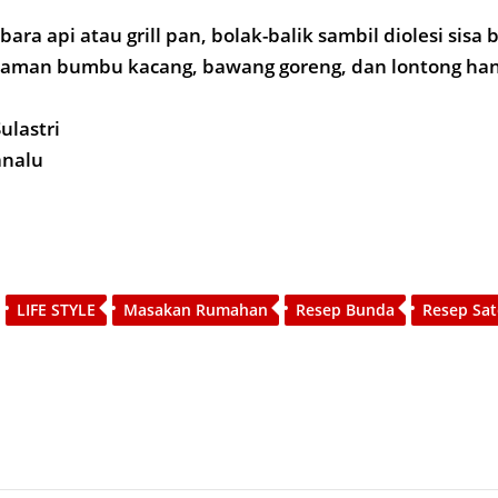
 bara api atau grill pan, bolak-balik sambil diolesi sisa
iraman bumbu kacang, bawang goreng, dan lontong han
ulastri
analu
LIFE STYLE
Masakan Rumahan
Resep Bunda
Resep Sa