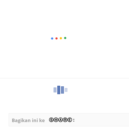
ⓈⒽⒶⓇⒺ :
Bagikan ini ke