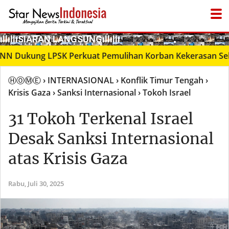
­ıllıllıS͙I͙A͙R͙A͙N͙ L͙A͙N͙G͙S͙U͙N͙G͙ıllıllı
● LIVΞ Tᐯ
kung LPSK Perkuat Pemulihan Korban Kekerasan Seksual
ⒽⓄⓂⒺ
› INTERNASIONAL
› Konflik Timur Tengah
›
Krisis Gaza
› Sanksi Internasional
› Tokoh Israel
31 Tokoh Terkenal Israel
Desak Sanksi Internasional
atas Krisis Gaza
Rabu,
Juli 30, 2025