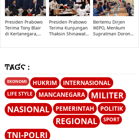
Pertahanan, dan
Digital
Presiden Prabowo
Presiden Prabowo
Bertemu Dirjen
Terima Tony Blair
Terima Kunjungan
WIPO, Menkum
di Kertanegara,
Thaksin Shinawatra
Supratman Dorong
Bahas Isu Strategis
di Kertanegara
Indonesia Jadi
Global
International
Searching
Authority
ͲȺƓϚ :
EKONOMI
HUKRIM
INTERNASIONAL
MILITER
LIFE STYLE
MANCANEGARA
NASIONAL
PEMERINTAH
POLITIK
REGIONAL
SPORT
TNI-POLRI