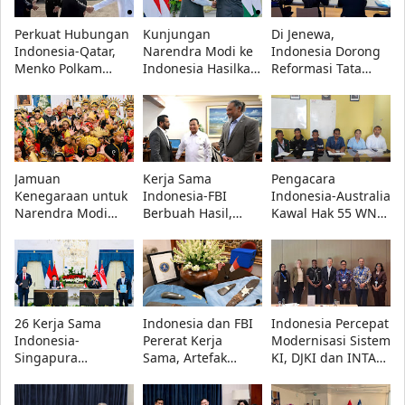
Perkuat Hubungan
Kunjungan
Di Jenewa,
Indonesia-Qatar,
Narendra Modi ke
Indonesia Dorong
Menko Polkam
Indonesia Hasilkan
Reformasi Tata
Sampaikan
16 Kesepakatan,
Kelola Royalti
Belasungkawa
dari Teknologi
Musik dan
Presiden Prabowo
hingga Antariksa
Jurnalistik dalam
di Doha
Forum WIPO
Jamuan
Kerja Sama
Pengacara
Kenegaraan untuk
Indonesia-FBI
Indonesia-Australia
Narendra Modi
Berbuah Hasil,
Kawal Hak 55 WNI
Tampilkan Tarian
Artefak Budaya
Korban Modus
Tradisional dan
Papua yang Dicuri
Tawaran Kerja di
Musik Nusantara
Berhasil
Australia
Dipulangkan
26 Kerja Sama
Indonesia dan FBI
Indonesia Percepat
Indonesia-
Pererat Kerja
Modernisasi Sistem
Singapura
Sama, Artefak
KI, DJKI dan INTA
Disepakati, Fokus
Budaya Papua
Bahas Penguatan
Investasi, Energi,
Resmi Dipulangkan
Penegakan Hukum