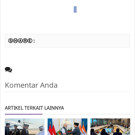
ⓈⒽⒶⓇⒺ :
Komentar Anda
ARTIKEL TERKAIT LAINNYA