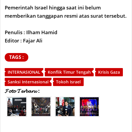
Pemerintah Israel hingga saat ini belum
memberikan tanggapan resmi atas surat tersebut.
Penulis : Ilham Hamid
Editor : Fajar Ali
TAGS :
INTERNASIONAL
Konflik Timur Tengah
Krisis Gaza
Sanksi Internasional
Tokoh Israel
𝓕𝓸𝓽𝓸 𝓣𝓮𝓻𝓫𝓪𝓻𝓾 :