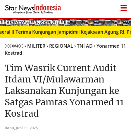
­ıllıllıS͙I͙A͙R͙A͙N͙ L͙A͙N͙G͙S͙U͙N͙G͙ıllıllı
II Terima Kunjungan Jampidmil Kejaksaan Agung RI, Perkua
ⒽⓄⓂⒺ
› MILITER
› REGIONAL
› TNI AD
› Yonarmed 11
Kostrad
Tim Wasrik Current Audit
Itdam VI/Mulawarman
Laksanakan Kunjungan ke
Satgas Pamtas Yonarmed 11
Kostrad
Rabu,
Juni 11, 2025