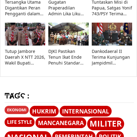
Tersangka Utama
Gugatan
Tuntaskan Misi di
Digantikan Peran
Praperadilan
Papua, Satgas Yonif
Pengganti dalam
Admin Lika Liku
743/PSY Terima
Rekonstruksi Kasus
NTT Ditolak,
Penghargaan dari
Kematian Gustaf
Pengadilan Negeri
Pangdam
Nabuasa
Kupang
XVII/Cenderawasih
Menangkan Polda
NTT
Tutup Jambore
DJKI Pastikan
Dankodaeral II
Daerah X NTT 2026,
Tenun Ikat Ende
Terima Kunjungan
Wakil Bupati
Penuhi Standar
Jampidmil
Kupang Minta
Indikasi Geografis,
Kejaksaan Agung
Pramuka Tetap
Pemda Siap Tindak
RI, Perkuat Sinergi
Utamakan
Lanjuti Evaluasi
Penegakan Hukum
Pendidikan
Militer
ͲȺƓϚ :
EKONOMI
HUKRIM
INTERNASIONAL
MILITER
LIFE STYLE
MANCANEGARA
PEMERINTAH
POLITIK