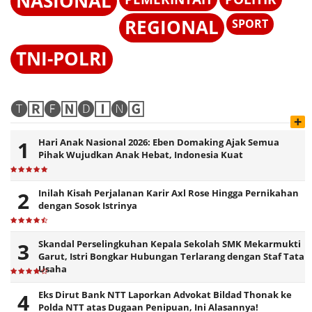
NASIONAL
REGIONAL
SPORT
TNI-POLRI
🅣🅁🅔🄽🅓🄸🅝🄶
+
Hari Anak Nasional 2026: Eben Domaking Ajak Semua
Pihak Wujudkan Anak Hebat, Indonesia Kuat
Inilah Kisah Perjalanan Karir Axl Rose Hingga Pernikahan
dengan Sosok Istrinya
Skandal Perselingkuhan Kepala Sekolah SMK Mekarmukti
Garut, Istri Bongkar Hubungan Terlarang dengan Staf Tata
Usaha
Eks Dirut Bank NTT Laporkan Advokat Bildad Thonak ke
Polda NTT atas Dugaan Penipuan, Ini Alasannya!