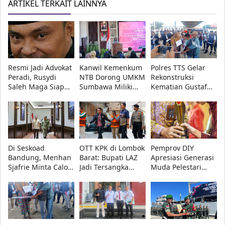
ARTIKEL TERKAIT LAINNYA
Resmi Jadi Advokat
Kanwil Kemenkum
Polres TTS Gelar
Peradi, Rusydi
NTB Dorong UMKM
Rekonstruksi
Saleh Maga Siap
Sumbawa Miliki
Kematian Gustaf
Kawal Keadilan
Legalitas Usaha
Nabuasa
dan Lindungi
Lewat AHU Online
Kebebasan Pers
Di Seskoad
OTT KPK di Lombok
Pemprov DIY
Bandung, Menhan
Barat: Bupati LAZ
Apresiasi Generasi
Sjafrie Minta Calon
Jadi Tersangka
Muda Pelestari
Perwira TNI AD
Korupsi Bersama
Budaya, 10
Siap Hadapi
Dua Orang Lain
Penerima
Perang Informasi
Penghargaan
Diumumkan