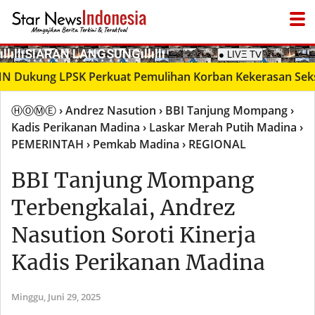
­ıllıllıS͙I͙A͙R͙A͙N͙ L͙A͙N͙G͙S͙U͙N͙G͙ıllıllı
● LIVΞ Tᐯ
g LPSK Perkuat Pemulihan Korban Kekerasan Seksual mel
ⒽⓄⓂⒺ
› Andrez Nasution
› BBI Tanjung Mompang
›
Kadis Perikanan Madina
› Laskar Merah Putih Madina
›
PEMERINTAH
› Pemkab Madina
› REGIONAL
BBI Tanjung Mompang
Terbengkalai, Andrez
Nasution Soroti Kinerja
Kadis Perikanan Madina
Minggu,
Juni 29, 2025