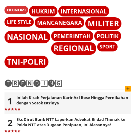
EKONOMI
HUKRIM
INTERNASIONAL
MILITER
LIFE STYLE
MANCANEGARA
NASIONAL
PEMERINTAH
POLITIK
REGIONAL
SPORT
TNI-POLRI
🅣🅁🅔🄽🅓🄸🅝🄶
+
Inilah Kisah Perjalanan Karir Axl Rose Hingga Pernikahan
dengan Sosok Istrinya
Eks Dirut Bank NTT Laporkan Advokat Bildad Thonak ke
Polda NTT atas Dugaan Penipuan, Ini Alasannya!