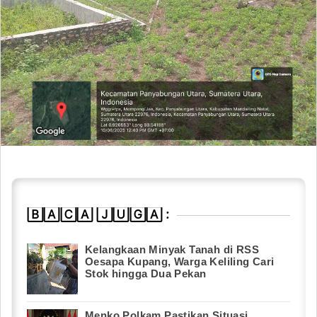
🄱🄰🄲🄰 🄹🅄🄶🄰 :
Kelangkaan Minyak Tanah di RSS
Oesapa Kupang, Warga Keliling Cari
Stok hingga Dua Pekan
Menko Polkam Pastikan Situasi