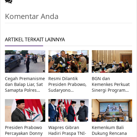
Komentar Anda
ARTIKEL TERKAIT LAINNYA
Cegah Premanisme
Resmi Dilantik
BGN dan
dan Balap Liar, Sat
Presiden Prabowo,
Kemenkes Perkuat
Samapta Polres
Sudaryono
Sinergi Program
Lampung Tengah
Tegaskan BGN
Makan Bergizi
Intensifkan Patroli
Transparan dan
Gratis, Fokus
di Jalinteng
Bebas Konflik
Daerah dengan
Sumatera
Kepentingan
Stunting Tinggi
Presiden Prabowo
Wapres Gibran
Kemenkum Bali
Percayakan Donny
Hadiri Praspa TNI-
Dukung Rencana