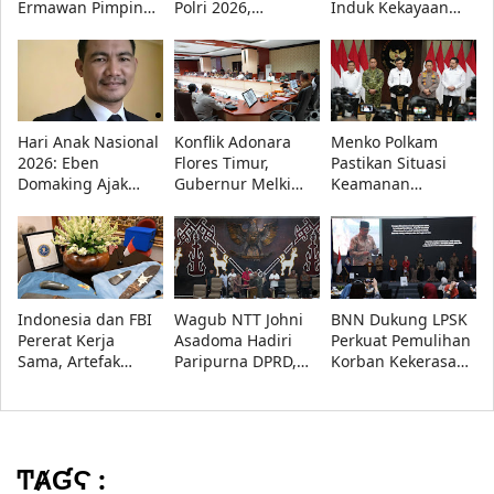
Ermawan Pimpin
Polri 2026,
Induk Kekayaan
URI, Fokus Perkuat
Presiden Prabowo
Intelektual
Pendidikan
Lantik 1.177
Nasional 2027-2036
Kebangsaan
Perwira Remaja
di Forum Nasional
KI 2026
Hari Anak Nasional
Konflik Adonara
Menko Polkam
2026: Eben
Flores Timur,
Pastikan Situasi
Domaking Ajak
Gubernur Melki
Keamanan
Semua Pihak
Minta Akar
Nasional Tetap
Wujudkan Anak
Persoalan Segera
Aman, Pemerintah
Hebat, Indonesia
Diselesaikan
Siaga Hadapi
Kuat
Hoaks
Indonesia dan FBI
Wagub NTT Johni
BNN Dukung LPSK
Pererat Kerja
Asadoma Hadiri
Perkuat Pemulihan
Sama, Artefak
Paripurna DPRD,
Korban Kekerasan
Budaya Papua
KUA-PPAS APBD
Seksual melalui
Resmi Dipulangkan
2027 Disepakati
Dana Bantuan
Korban
ͲȺƓϚ :