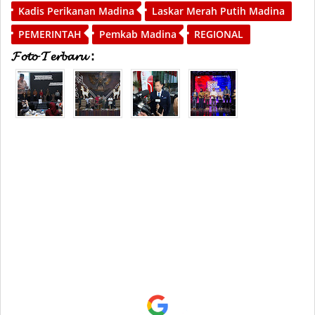
Kadis Perikanan Madina
Laskar Merah Putih Madina
PEMERINTAH
Pemkab Madina
REGIONAL
𝓕𝓸𝓽𝓸 𝓣𝓮𝓻𝓫𝓪𝓻𝓾 :