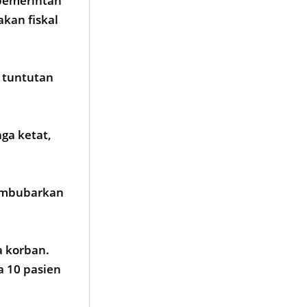
-pemerintah
kan fiskal
 tuntutan
ga ketat,
membubarkan
a korban.
 10 pasien