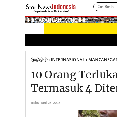
­ıllıllıS͙I͙A͙R͙A͙N͙ L͙A͙N͙G͙S͙U͙N͙G͙ıllıllı
ⒽⓄⓂⒺ
› INTERNASIONAL
› MANCANEGA
10 Orang Terluka
Termasuk 4 Dite
Rabu,
Juni 25, 2025