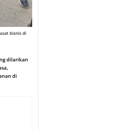
sat bisnis di
ng dilarikan
asa,
anan di