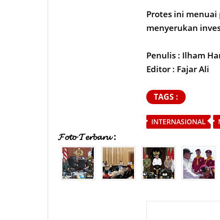
Protes ini menuai
menyerukan invest
Penulis : Ilham H
Editor : Fajar Ali
TAGS :
INTERNASIONAL
𝓕𝓸𝓽𝓸 𝓣𝓮𝓻𝓫𝓪𝓻𝓾 :