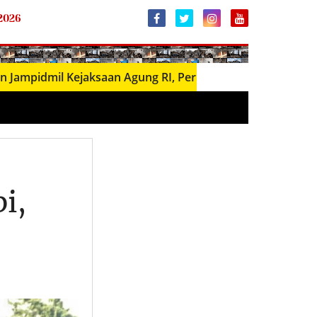
 2026
il Kejaksaan Agung RI, Perkuat Sinergi Penegakan Hukum 
i,