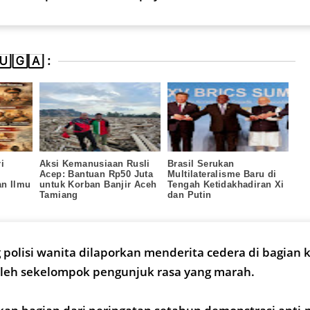
🄶🄰 :
i
Aksi Kemanusiaan Rusli
Brasil Serukan
Acep: Bantuan Rp50 Juta
Multilateralisme Baru di
an Ilmu
untuk Korban Banjir Aceh
Tengah Ketidakhadiran Xi
Tamiang
dan Putin
g polisi wanita dilaporkan menderita cedera di bagian 
oleh sekelompok pengunjuk rasa yang marah.