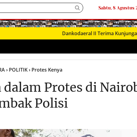
Sabtu, 8 Agustus
● LIVΞ Tᐯ
Dankodaeral II Terima Kunjungan Jampidm
RA
› POLITIK
› Protes Kenya
 dalam Protes di Nairob
mbak Polisi