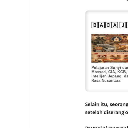
🄱🄰🄲🄰 🄹
Pelajaran Sunyi dar
Mossad, CIA, KGB,
Intelijen Jepang, d
Rasa Nusantara
Selain itu, seoran
setelah diserang 