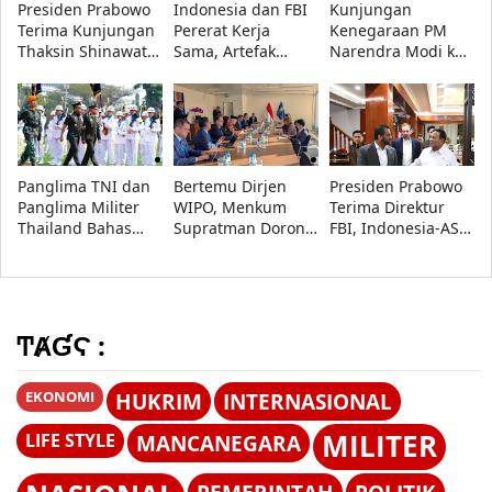
Presiden Prabowo
Indonesia dan FBI
Kunjungan
Terima Kunjungan
Pererat Kerja
Kenegaraan PM
Thaksin Shinawatra
Sama, Artefak
Narendra Modi ke
di Kertanegara
Budaya Papua
Indonesia
Resmi Dipulangkan
Disambut Presiden
Prabowo, Bahas
Kerja Sama
Strategis
Panglima TNI dan
Bertemu Dirjen
Presiden Prabowo
Panglima Militer
WIPO, Menkum
Terima Direktur
Thailand Bahas
Supratman Dorong
FBI, Indonesia-AS
Penguatan Kerja
Indonesia Jadi
Perkuat Kerja Sama
Sama Strategis di
International
Repatriasi Artefak
Jakarta
Searching
Budaya
Authority
ͲȺƓϚ :
EKONOMI
HUKRIM
INTERNASIONAL
MILITER
LIFE STYLE
MANCANEGARA