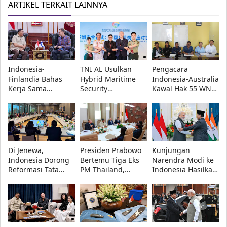
ARTIKEL TERKAIT LAINNYA
Indonesia-
TNI AL Usulkan
Pengacara
Finlandia Bahas
Hybrid Maritime
Indonesia-Australia
Kerja Sama
Security
Kawal Hak 55 WNI
Pertahanan, Fokus
Governance di
Korban Modus
C4ISR hingga
Forum Pertahanan
Tawaran Kerja di
Keamanan Siber
China-ASEAN 2026
Australia
Di Jenewa,
Presiden Prabowo
Kunjungan
Indonesia Dorong
Bertemu Tiga Eks
Narendra Modi ke
Reformasi Tata
PM Thailand,
Indonesia Hasilkan
Kelola Royalti
Bahas Investasi
16 Kesepakatan,
Musik dan
dan Penguatan
dari Teknologi
Jurnalistik dalam
Ekonomi Indonesia
hingga Antariksa
Forum WIPO