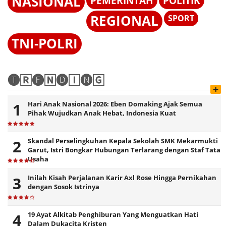
NASIONAL
PEMERINTAH
POLITIK
REGIONAL
SPORT
TNI-POLRI
🅣🅁🅔🄽🅓🄸🅝🄶
+
Hari Anak Nasional 2026: Eben Domaking Ajak Semua
Pihak Wujudkan Anak Hebat, Indonesia Kuat
Skandal Perselingkuhan Kepala Sekolah SMK Mekarmukti
Garut, Istri Bongkar Hubungan Terlarang dengan Staf Tata
Usaha
Inilah Kisah Perjalanan Karir Axl Rose Hingga Pernikahan
dengan Sosok Istrinya
19 Ayat Alkitab Penghiburan Yang Menguatkan Hati
Dalam Dukacita Kristen