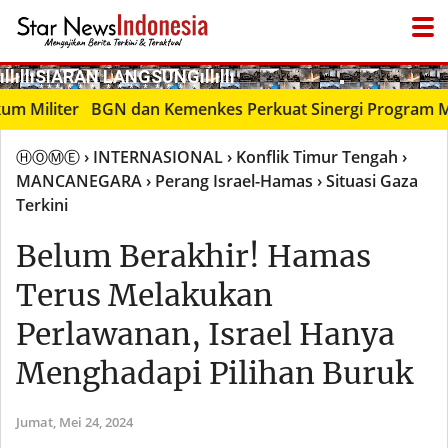
­ıllıllıS͙I͙A͙R͙A͙N͙ L͙A͙N͙G͙S͙U͙N͙G͙ıllıllı
● LIVΞ Tᐯ
iliter
BGN dan Kemenkes Perkuat Sinergi Program Makan B
ⒽⓄⓂⒺ
› INTERNASIONAL
› Konflik Timur Tengah
›
MANCANEGARA
› Perang Israel-Hamas
› Situasi Gaza
Terkini
Belum Berakhir! Hamas
Terus Melakukan
Perlawanan, Israel Hanya
Menghadapi Pilihan Buruk
Jumat,
Mei 24, 2024