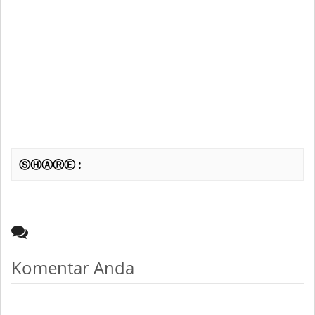
ⓈⒽⒶⓇⒺ :
Komentar Anda