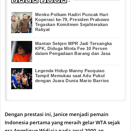
🄱🄰🄲🄰 🄹🅄🄶🄰 :
Menko Polkam Hadiri Puncak Hari
Koperasi ke-79, Presiden Prabowo
Tegaskan Komitmen Sejahterakan
Rakyat
Mantan Sekjen MPR Jadi Tersangka
KPK, Diduga Minta Fee 10 Persen
dalam Pengadaan Barang dan Jasa
Legenda Hidup Manny Pacquiao
Tampil Memukau saat Adu Pukul
dengan Juara Dunia Mario Barrios
Dengan prestasi ini, Janice menjadi pemain
Indonesia pertama yang meraih gelar WTA sejak
era Angelique Widjaja pada awal 2000-an.