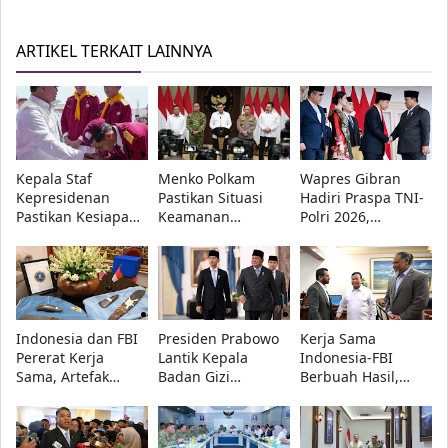
ARTIKEL TERKAIT LAINNYA
Kepala Staf
Menko Polkam
Wapres Gibran
Kepresidenan
Pastikan Situasi
Hadiri Praspa TNI-
Pastikan Kesiapan
Keamanan
Polri 2026,
Sekolah Rakyat di
Nasional Tetap
Presiden Prabowo
Bandung, 560
Aman, Pemerintah
Lantik 1.177
Siswa Ikuti MPLS
Siaga Hadapi
Perwira Remaja
2026
Hoaks
Indonesia dan FBI
Presiden Prabowo
Kerja Sama
Pererat Kerja
Lantik Kepala
Indonesia-FBI
Sama, Artefak
Badan Gizi
Berbuah Hasil,
Budaya Papua
Nasional dan
Artefak Budaya
Resmi Dipulangkan
Pimpinan
Papua yang Dicuri
Universitas
Berhasil