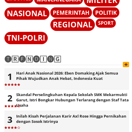
MILITER
NASIONAL
PEMERINTAH
POLITIK
REGIONAL
SPORT
TNI-POLRI
🅣🅁🅔🄽🅓🄸🅝🄶
+
Hari Anak Nasional 2026: Eben Domaking Ajak Semua
Pihak Wujudkan Anak Hebat, Indonesia Kuat
Skandal Perselingkuhan Kepala Sekolah SMK Mekarmukti
Garut, Istri Bongkar Hubungan Terlarang dengan Staf Tata
Usaha
Inilah Kisah Perjalanan Karir Axl Rose Hingga Pernikahan
dengan Sosok Istrinya