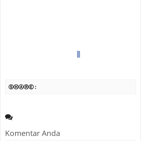
ⓈⒽⒶⓇⒺ :
Komentar Anda