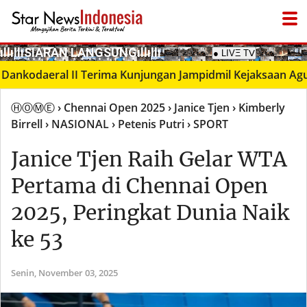
­ıllıllıS͙I͙A͙R͙A͙N͙ L͙A͙N͙G͙S͙U͙N͙G͙ıllıllı
● LIVΞ Tᐯ
odaeral II Terima Kunjungan Jampidmil Kejaksaan Agung RI
ⒽⓄⓂⒺ
› Chennai Open 2025
› Janice Tjen
› Kimberly
Birrell
› NASIONAL
› Petenis Putri
› SPORT
Janice Tjen Raih Gelar WTA
Pertama di Chennai Open
2025, Peringkat Dunia Naik
ke 53
Senin,
November 03, 2025