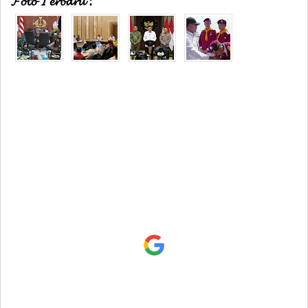
𝓕𝓸𝓽𝓸 𝓣𝓮𝓻𝓫𝓪𝓻𝓾 :