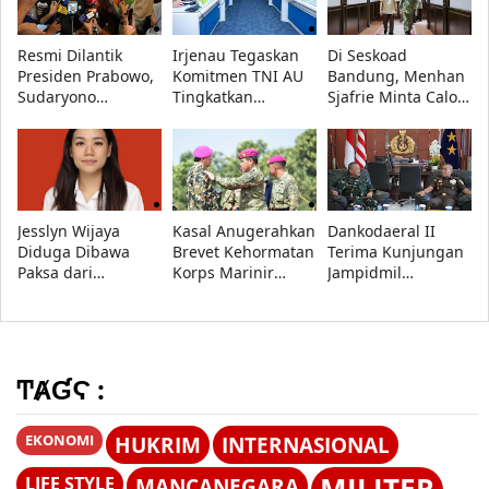
Republik Indonesia
Dipulangkan
Resmi Dilantik
Irjenau Tegaskan
Di Seskoad
Presiden Prabowo,
Komitmen TNI AU
Bandung, Menhan
Sudaryono
Tingkatkan
Sjafrie Minta Calon
Tegaskan BGN
Pemenuhan
Perwira TNI AD
Transparan dan
Rumah Dinas
Siap Hadapi
Bebas Konflik
Prajurit dan Tata
Perang Informasi
Kepentingan
Kelola Persediaan
Jesslyn Wijaya
Kasal Anugerahkan
Dankodaeral II
Diduga Dibawa
Brevet Kehormatan
Terima Kunjungan
Paksa dari
Korps Marinir
Jampidmil
Restoran di
kepada Menhan
Kejaksaan Agung
Mangga Besar,
Sjafrie, Kasad,
RI, Perkuat Sinergi
Polisi Diminta
Kasau, dan
Penegakan Hukum
Ungkap Pelaku
Wapang TNI
Militer
ͲȺƓϚ :
EKONOMI
HUKRIM
INTERNASIONAL
LIFE STYLE
MANCANEGARA