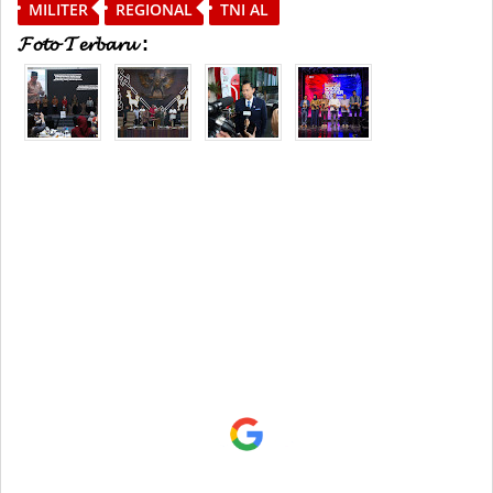
MILITER
REGIONAL
TNI AL
𝓕𝓸𝓽𝓸 𝓣𝓮𝓻𝓫𝓪𝓻𝓾 :