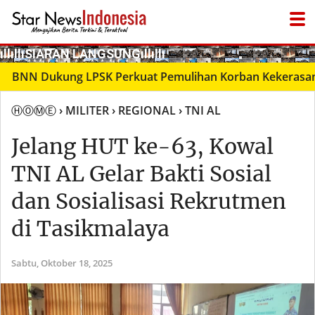
­ıllıllıS͙I͙A͙R͙A͙N͙ L͙A͙N͙G͙S͙U͙N͙G͙ıllıllı
● LIVΞ Tᐯ
N Dukung LPSK Perkuat Pemulihan Korban Kekerasan Seks
ⒽⓄⓂⒺ
› MILITER
› REGIONAL
› TNI AL
Jelang HUT ke-63, Kowal
TNI AL Gelar Bakti Sosial
dan Sosialisasi Rekrutmen
di Tasikmalaya
Sabtu,
Oktober 18, 2025