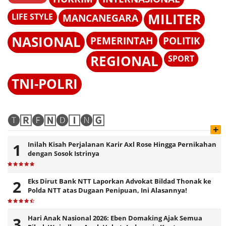
MILITER
LIFE STYLE
MANCANEGARA
NASIONAL
PEMERINTAH
POLITIK
REGIONAL
SPORT
TNI-POLRI
🅣🅁🅔🄽🅓🄸🅝🄶
+
Inilah Kisah Perjalanan Karir Axl Rose Hingga Pernikahan
dengan Sosok Istrinya
Eks Dirut Bank NTT Laporkan Advokat Bildad Thonak ke
Polda NTT atas Dugaan Penipuan, Ini Alasannya!
Hari Anak Nasional 2026: Eben Domaking Ajak Semua