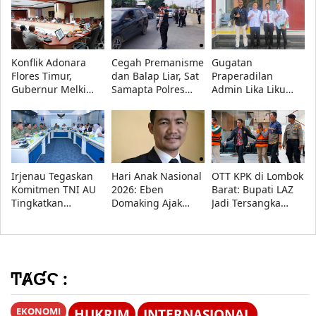
Jadi Central Festival
Pangdam
Kematian Gustaf
of Timor
XVII/Cenderawasih
Nabuasa
Konflik Adonara
Cegah Premanisme
Gugatan
Flores Timur,
dan Balap Liar, Sat
Praperadilan
Gubernur Melki
Samapta Polres
Admin Lika Liku
Minta Akar
Lampung Tengah
NTT Ditolak,
Persoalan Segera
Intensifkan Patroli
Pengadilan Negeri
Diselesaikan
di Jalinteng
Kupang
Sumatera
Menangkan Polda
NTT
Irjenau Tegaskan
Hari Anak Nasional
OTT KPK di Lombok
Komitmen TNI AU
2026: Eben
Barat: Bupati LAZ
Tingkatkan
Domaking Ajak
Jadi Tersangka
Pemenuhan
Semua Pihak
Korupsi Bersama
Rumah Dinas
Wujudkan Anak
Dua Orang Lain
Prajurit dan Tata
Hebat, Indonesia
Kelola Persediaan
Kuat
ͲȺƓϚ :
EKONOMI
HUKRIM
INTERNASIONAL