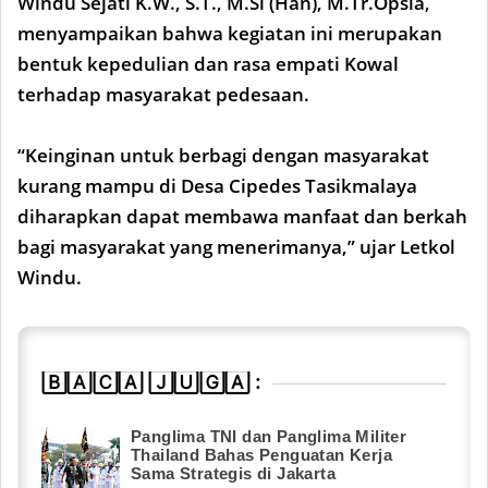
Windu Sejati K.W., S.T., M.Si (Han), M.Tr.Opsla,
menyampaikan bahwa kegiatan ini merupakan
bentuk kepedulian dan rasa empati Kowal
terhadap masyarakat pedesaan.
“Keinginan untuk berbagi dengan masyarakat
kurang mampu di Desa Cipedes Tasikmalaya
diharapkan dapat membawa manfaat dan berkah
bagi masyarakat yang menerimanya,” ujar Letkol
Windu.
🄱🄰🄲🄰 🄹🅄🄶🄰 :
Panglima TNI dan Panglima Militer
Thailand Bahas Penguatan Kerja
Sama Strategis di Jakarta