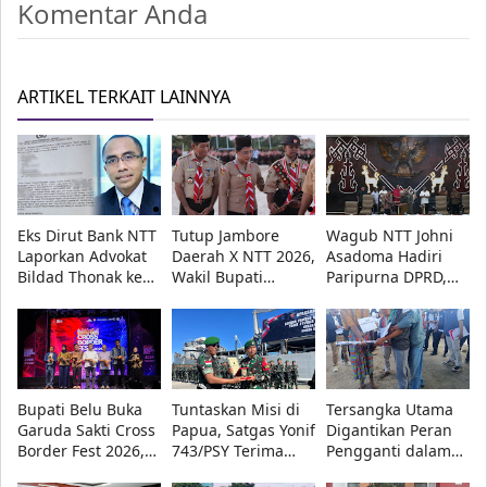
Komentar Anda
ARTIKEL TERKAIT LAINNYA
Eks Dirut Bank NTT
Tutup Jambore
Wagub NTT Johni
Laporkan Advokat
Daerah X NTT 2026,
Asadoma Hadiri
Bildad Thonak ke
Wakil Bupati
Paripurna DPRD,
Polda NTT atas
Kupang Minta
KUA-PPAS APBD
Dugaan Penipuan,
Pramuka Tetap
2027 Disepakati
Ini Alasannya!
Utamakan
Pendidikan
Bupati Belu Buka
Tuntaskan Misi di
Tersangka Utama
Garuda Sakti Cross
Papua, Satgas Yonif
Digantikan Peran
Border Fest 2026,
743/PSY Terima
Pengganti dalam
Dorong Atambua
Penghargaan dari
Rekonstruksi Kasus