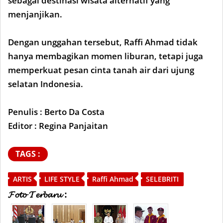
sebagai destinasi wisata alternatif yang
menjanjikan.
Dengan unggahan tersebut, Raffi Ahmad tidak
hanya membagikan momen liburan, tetapi juga
memperkuat pesan cinta tanah air dari ujung
selatan Indonesia.
Penulis : Berto Da Costa
Editor : Regina Panjaitan
TAGS :
ARTIS
LIFE STYLE
Raffi Ahmad
SELEBRITI
𝓕𝓸𝓽𝓸 𝓣𝓮𝓻𝓫𝓪𝓻𝓾 :