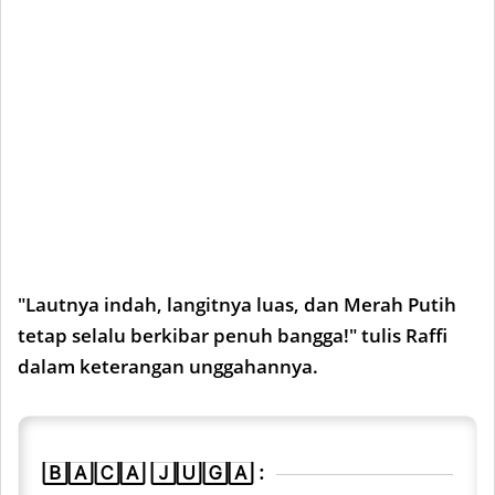
"Lautnya indah, langitnya luas, dan Merah Putih
tetap selalu berkibar penuh bangga!" tulis Raffi
dalam keterangan unggahannya.
🄱🄰🄲🄰 🄹🅄🄶🄰 :