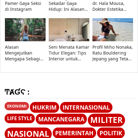
Pamer Gaya Seksi
Sekadar Gaya
dr. Hala Mousa,
di Instagram
Hidup: Ini Alasan
Dokter Estetika
Banyak Orang Suka
Paling
Melakukannya
Menginspirasi di
UAE
Alasan
Seni Menata Kamar
Profil Miho Nonaka,
Mengejutkan
Tidur Elegan: Tips
Ratu Bouldering
Mengapa Sebagian
Interior untuk
Jepang yang Tetap
Orang Bahagia
Meningkatkan
Dominan Hingga
Menjalani Hidup
Keseimbangan
2026
Sendiri
Psikis
ͲȺƓϚ :
EKONOMI
HUKRIM
INTERNASIONAL
MILITER
LIFE STYLE
MANCANEGARA
NASIONAL
PEMERINTAH
POLITIK