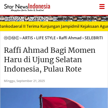
­ıllıllıS͙I͙A͙R͙A͙N͙ L͙A͙N͙G͙S͙U͙N͙G͙ıllıllı
aeral II Terima Kunjungan Jampidmil Kejaksaan Agung RI,
ⒽⓄⓂⒺ
› ARTIS
› LIFE STYLE
› Raffi Ahmad
› SELEBRITI
Raffi Ahmad Bagi Momen
Haru di Ujung Selatan
Indonesia, Pulau Rote
Minggu,
September 21, 2025