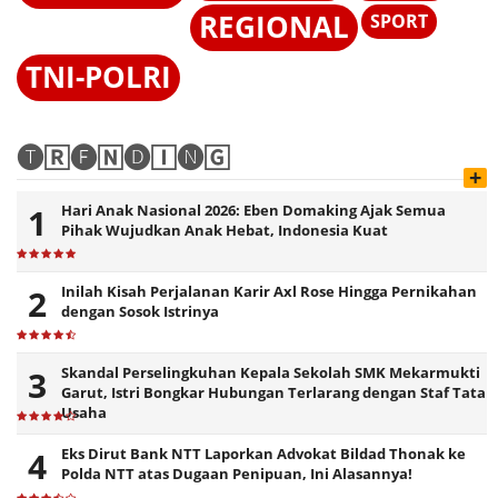
REGIONAL
SPORT
TNI-POLRI
🅣🅁🅔🄽🅓🄸🅝🄶
+
Hari Anak Nasional 2026: Eben Domaking Ajak Semua
Pihak Wujudkan Anak Hebat, Indonesia Kuat
Inilah Kisah Perjalanan Karir Axl Rose Hingga Pernikahan
dengan Sosok Istrinya
Skandal Perselingkuhan Kepala Sekolah SMK Mekarmukti
Garut, Istri Bongkar Hubungan Terlarang dengan Staf Tata
Usaha
Eks Dirut Bank NTT Laporkan Advokat Bildad Thonak ke
Polda NTT atas Dugaan Penipuan, Ini Alasannya!