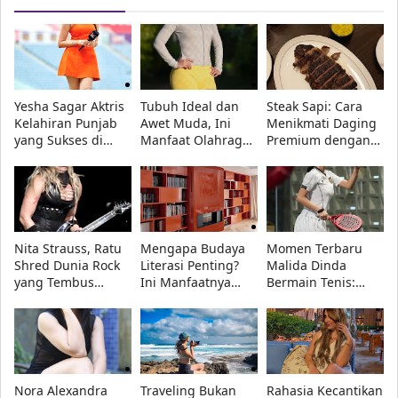
Yesha Sagar Aktris
Tubuh Ideal dan
Steak Sapi: Cara
Kelahiran Punjab
Awet Muda, Ini
Menikmati Daging
yang Sukses di
Manfaat Olahraga
Premium dengan
Toronto, Kanada
yang Tak Bisa
Gaya Profesional
Kamu Abaikan
Nita Strauss, Ratu
Mengapa Budaya
Momen Terbaru
Shred Dunia Rock
Literasi Penting?
Malida Dinda
yang Tembus
Ini Manfaatnya
Bermain Tenis:
Billboard dan WWE
untuk Ketajaman
Potret Enerjik dan
Berpikir dan
Bergaya Sporty
Memori
Nora Alexandra
Traveling Bukan
Rahasia Kecantikan