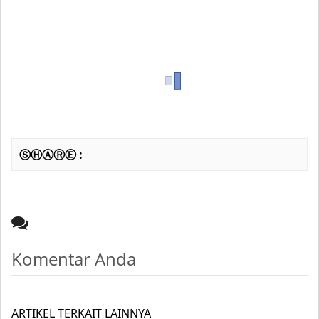
ⓈⒽⒶⓇⒺ :
Komentar Anda
ARTIKEL TERKAIT LAINNYA