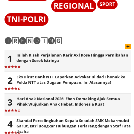
REGIONAL
SPORT
TNI-POLRI
🅣🅁🅔🄽🅓🄸🅝🄶
+
Inilah Kisah Perjalanan Karir Axl Rose Hingga Pernikahan
dengan Sosok Istrinya
Eks Dirut Bank NTT Laporkan Advokat Bildad Thonak ke
Polda NTT atas Dugaan Penipuan, Ini Alasannya!
Hari Anak Nasional 2026: Eben Domaking Ajak Semua
Pihak Wujudkan Anak Hebat, Indonesia Kuat
Skandal Perselingkuhan Kepala Sekolah SMK Mekarmukti
Garut, Istri Bongkar Hubungan Terlarang dengan Staf Tata
Usaha