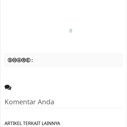
ⓈⒽⒶⓇⒺ :
Komentar Anda
ARTIKEL TERKAIT LAINNYA