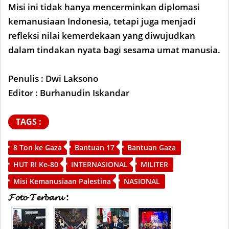
Misi ini tidak hanya mencerminkan diplomasi
kemanusiaan Indonesia, tetapi juga menjadi
refleksi nilai kemerdekaan yang diwujudkan
dalam tindakan nyata bagi sesama umat manusia.
Penulis : Dwi Laksono
Editor : Burhanudin Iskandar
TAGS :
8 Ton ke Gaza
Bantuan 17
Bantuan Gaza
HUT RI Ke-80
INTERNASIONAL
MILITER
Misi Kemanusiaan Palestina
NASIONAL
𝓕𝓸𝓽𝓸 𝓣𝓮𝓻𝓫𝓪𝓻𝓾 :