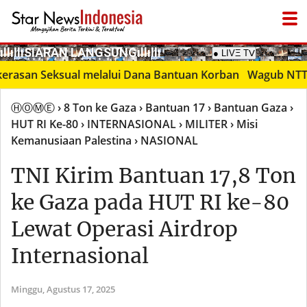
­ıllıllıS͙I͙A͙R͙A͙N͙ L͙A͙N͙G͙S͙U͙N͙G͙ıllıllı
● LIVΞ Tᐯ
 Seksual melalui Dana Bantuan Korban
Wagub NTT Johni
ⒽⓄⓂⒺ
› 8 Ton ke Gaza
› Bantuan 17
› Bantuan Gaza
›
HUT RI Ke-80
› INTERNASIONAL
› MILITER
› Misi
Kemanusiaan Palestina
› NASIONAL
TNI Kirim Bantuan 17,8 Ton
ke Gaza pada HUT RI ke-80
Lewat Operasi Airdrop
Internasional
Minggu,
Agustus 17, 2025