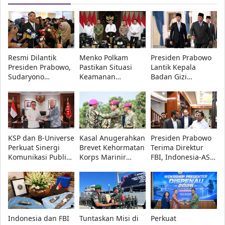
Resmi Dilantik
Menko Polkam
Presiden Prabowo
Presiden Prabowo,
Pastikan Situasi
Lantik Kepala
Sudaryono
Keamanan
Badan Gizi
Tegaskan BGN
Nasional Tetap
Nasional dan
Transparan dan
Aman, Pemerintah
Pimpinan
Bebas Konflik
Siaga Hadapi
Universitas
Kepentingan
Hoaks
Republik Indonesia
KSP dan B-Universe
Kasal Anugerahkan
Presiden Prabowo
Perkuat Sinergi
Brevet Kehormatan
Terima Direktur
Komunikasi Publik,
Korps Marinir
FBI, Indonesia-AS
Dudung: Informasi
kepada Menhan
Perkuat Kerja Sama
Akurat Kunci
Sjafrie, Kasad,
Repatriasi Artefak
Keberhasilan
Kasau, dan
Budaya
Program
Wapang TNI
Pemerintah
Indonesia dan FBI
Tuntaskan Misi di
Perkuat