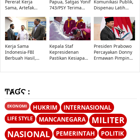
Pererat Kerja
Papua, Satgas Yonif
Komunikasi Publik,
Sama, Artefak
743/PSY Terima
Dispenau Latih
Budaya Papua
Penghargaan dari
Presenter TNI AU
Resmi Dipulangkan
Pangdam
Lewat Workshop TA
XVII/Cenderawasih
2026
Kerja Sama
Kepala Staf
Presiden Prabowo
Indonesia-FBI
Kepresidenan
Percayakan Donny
Berbuah Hasil,
Pastikan Kesiapan
Ermawan Pimpin
Artefak Budaya
Sekolah Rakyat di
URI, Fokus Perkuat
Papua yang Dicuri
Bandung, 560
Pendidikan
Berhasil
Siswa Ikuti MPLS
Kebangsaan
Dipulangkan
2026
ͲȺƓϚ :
EKONOMI
HUKRIM
INTERNASIONAL
MILITER
LIFE STYLE
MANCANEGARA
NASIONAL
PEMERINTAH
POLITIK