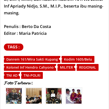
Inf Apriady Nidjo, S.M., M.I.P., beserta ibu masing-
masing.
Penulis : Berto Da Costa
Editor : Maria Patricia
TAGS :
Danrem 161/Wira Sakti Kupang
Kodim 1605/Belu
Kolonel Inf Hendro Cahyono
MILITER
REGIONAL
TNI AD
TNI-POLRI
𝓕𝓸𝓽𝓸 𝓣𝓮𝓻𝓫𝓪𝓻𝓾 :