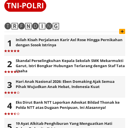
TNI-POLRI
🅣🅁🅔🄽🅓🄸🅝🄶
+
Inilah Kisah Perjalanan Karir Axl Rose Hingga Pernikahan
dengan Sosok Istrinya
Skandal Perselingkuhan Kepala Sekolah SMK Mekarmukti
Garut, Istri Bongkar Hubungan Terlarang dengan Staf Tata
Usaha
Hari Anak Nasional 2026: Eben Domaking Ajak Semua
Pihak Wujudkan Anak Hebat, Indonesia Kuat
Eks Dirut Bank NTT Laporkan Advokat Bildad Thonak ke
Polda NTT atas Dugaan Penipuan, Ini Alasannya!
19 Ayat Alkitab Penghiburan Yang Menguatkan Hati