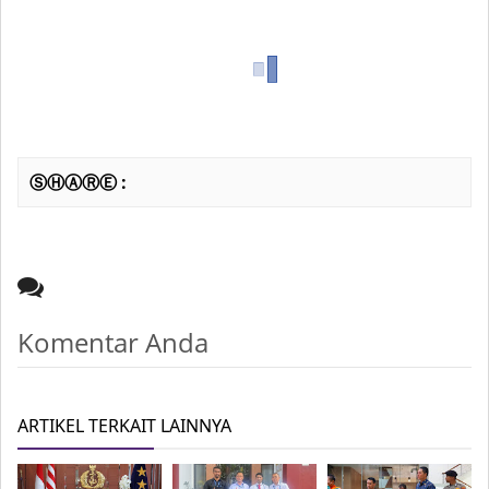
ⓈⒽⒶⓇⒺ :
Komentar Anda
ARTIKEL TERKAIT LAINNYA