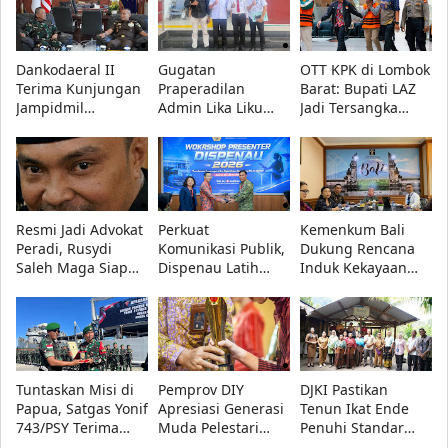
Dankodaeral II
Gugatan
OTT KPK di Lombok
Terima Kunjungan
Praperadilan
Barat: Bupati LAZ
Jampidmil
Admin Lika Liku
Jadi Tersangka
Kejaksaan Agung
NTT Ditolak,
Korupsi Bersama
RI, Perkuat Sinergi
Pengadilan Negeri
Dua Orang Lain
Penegakan Hukum
Kupang
Militer
Menangkan Polda
NTT
Resmi Jadi Advokat
Perkuat
Kemenkum Bali
Peradi, Rusydi
Komunikasi Publik,
Dukung Rencana
Saleh Maga Siap
Dispenau Latih
Induk Kekayaan
Kawal Keadilan
Presenter TNI AU
Intelektual
dan Lindungi
Lewat Workshop TA
Nasional 2027-2036
Kebebasan Pers
2026
di Forum Nasional
KI 2026
Tuntaskan Misi di
Pemprov DIY
DJKI Pastikan
Papua, Satgas Yonif
Apresiasi Generasi
Tenun Ikat Ende
743/PSY Terima
Muda Pelestari
Penuhi Standar
Penghargaan dari
Budaya, 10
Indikasi Geografis,