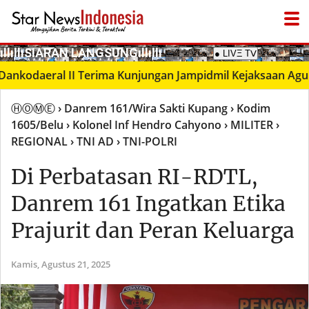
­ıllıllıS͙I͙A͙R͙A͙N͙ L͙A͙N͙G͙S͙U͙N͙G͙ıllıllı
● LIVΞ Tᐯ
daeral II Terima Kunjungan Jampidmil Kejaksaan Agung RI,
ⒽⓄⓂⒺ
› Danrem 161/Wira Sakti Kupang
› Kodim
1605/Belu
› Kolonel Inf Hendro Cahyono
› MILITER
›
REGIONAL
› TNI AD
› TNI-POLRI
Di Perbatasan RI-RDTL,
Danrem 161 Ingatkan Etika
Prajurit dan Peran Keluarga
Kamis,
Agustus 21, 2025