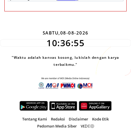
SABTU,08-08-2026
10:36:56
"Waktu adalah kanvas kosong, lukislah dengan karya
terbaikmu."
Tentang Kami
Redaksi
Disclaimer
Kode Etik
Pedoman Media Siber
V𝐈ᗪ𝔼Ⓞ