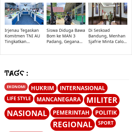
Pangdam
Penerima
Pemda Siap Tindak
XVII/Cenderawasih
Penghargaan
Lanjuti Evaluasi
Diumumkan
Irjenau Tegaskan
Siswa Diduga Bawa
Di Seskoad
Komitmen TNI AU
Bom ke MAN 3
Bandung, Menhan
Tingkatkan
Padang, Gegana
Sjafrie Minta Calon
Pemenuhan
Sterilisasi Lokasi
Perwira TNI AD
Rumah Dinas
Siap Hadapi
Prajurit dan Tata
Perang Informasi
Kelola Persediaan
ͲȺƓϚ :
EKONOMI
HUKRIM
INTERNASIONAL
MILITER
LIFE STYLE
MANCANEGARA
NASIONAL
PEMERINTAH
POLITIK
REGIONAL
SPORT