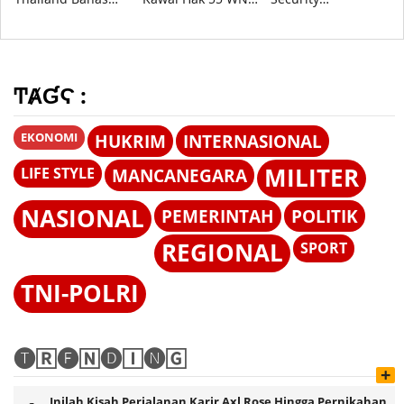
Penguatan Kerja
Korban Modus
Governance di
Sama Strategis di
Tawaran Kerja di
Forum Pertahanan
Jakarta
Australia
China-ASEAN 2026
ͲȺƓϚ :
EKONOMI
HUKRIM
INTERNASIONAL
MILITER
LIFE STYLE
MANCANEGARA
NASIONAL
PEMERINTAH
POLITIK
REGIONAL
SPORT
TNI-POLRI
🅣🅁🅔🄽🅓🄸🅝🄶
+
Inilah Kisah Perjalanan Karir Axl Rose Hingga Pernikahan