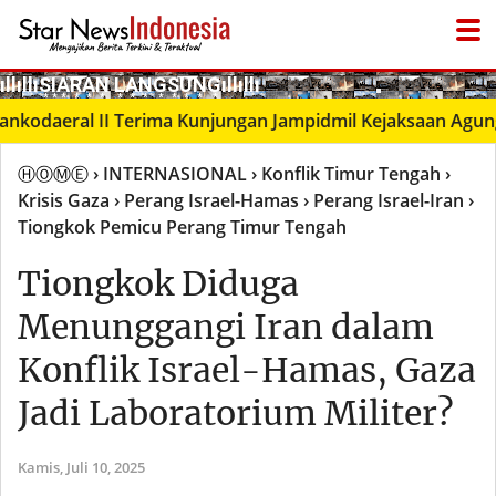
­ıllıllıS͙I͙A͙R͙A͙N͙ L͙A͙N͙G͙S͙U͙N͙G͙ıllıllı
aeral II Terima Kunjungan Jampidmil Kejaksaan Agung RI, 
ⒽⓄⓂⒺ
› INTERNASIONAL
› Konflik Timur Tengah
›
Krisis Gaza
› Perang Israel-Hamas
› Perang Israel-Iran
›
Tiongkok Pemicu Perang Timur Tengah
Tiongkok Diduga
Menunggangi Iran dalam
Konflik Israel-Hamas, Gaza
Jadi Laboratorium Militer?
Kamis,
Juli 10, 2025