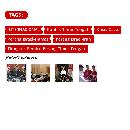
TAGS :
INTERNASIONAL
Konflik Timur Tengah
Krisis Gaza
Perang Israel-Hamas
Perang Israel-Iran
Tiongkok Pemicu Perang Timur Tengah
𝓕𝓸𝓽𝓸 𝓣𝓮𝓻𝓫𝓪𝓻𝓾 :