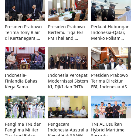
Musik dan
dari Teknologi
Jurnalistik dalam
hingga Antariksa
Forum WIPO
Presiden Prabowo
Presiden Prabowo
Perkuat Hubungan
Terima Tony Blair
Bertemu Tiga Eks
Indonesia-Qatar,
di Kertanegara,
PM Thailand,
Menko Polkam
Bahas Isu Strategis
Bahas Investasi
Sampaikan
Global
dan Penguatan
Belasungkawa
Ekonomi Indonesia
Presiden Prabowo
di Doha
Indonesia-
Indonesia Percepat
Presiden Prabowo
Finlandia Bahas
Modernisasi Sistem
Terima Direktur
Kerja Sama
KI, DJKI dan INTA
FBI, Indonesia-AS
Pertahanan, Fokus
Bahas Penguatan
Perkuat Kerja Sama
C4ISR hingga
Penegakan Hukum
Repatriasi Artefak
Keamanan Siber
Budaya
Panglima TNI dan
Pengacara
TNI AL Usulkan
Panglima Militer
Indonesia-Australia
Hybrid Maritime
Thailand Bahas
Kawal Hak 55 WNI
Security