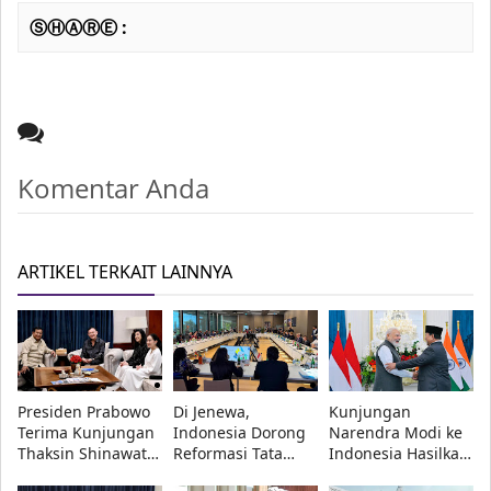
ⓈⒽⒶⓇⒺ :
Komentar Anda
ARTIKEL TERKAIT LAINNYA
Presiden Prabowo
Di Jenewa,
Kunjungan
Terima Kunjungan
Indonesia Dorong
Narendra Modi ke
Thaksin Shinawatra
Reformasi Tata
Indonesia Hasilkan
di Kertanegara
Kelola Royalti
16 Kesepakatan,