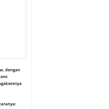
ew, dengan
esmi
ngaksesnya
taranya: