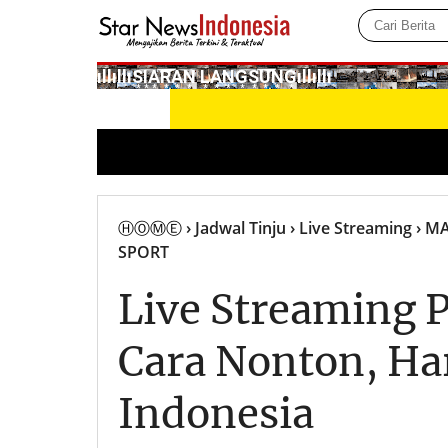
­ıllıllıS͙I͙A͙R͙A͙N͙ L͙A͙N͙G͙S͙U͙N͙G͙ıllıllı
ⒽⓄⓂⒺ
› Jadwal Tinju
› Live Streaming
› M
SPORT
Live Streaming P
Cara Nonton, Ha
Indonesia