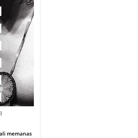
]
bali memanas