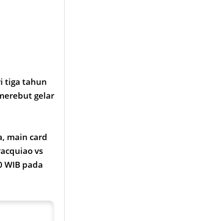
i tiga tahun
 merebut gelar
a, main card
Pacquiao vs
00 WIB pada