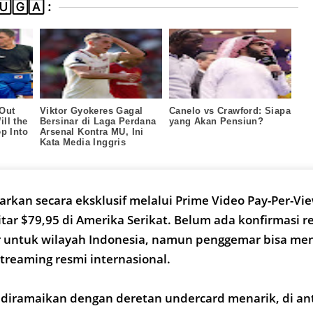
🄶🄰 :
 Out
Viktor Gyokeres Gagal
Canelo vs Crawford: Siapa
ll the
Bersinar di Laga Perdana
yang Akan Pensiun?
p Into
Arsenal Kontra MU, Ini
Kata Media Inggris
iarkan secara eksklusif melalui Prime Video Pay-Per-Vi
itar $79,95 di Amerika Serikat. Belum ada konfirmasi r
r untuk wilayah Indonesia, namun penggemar bisa me
streaming resmi internasional.
n diramaikan dengan deretan undercard menarik, di an