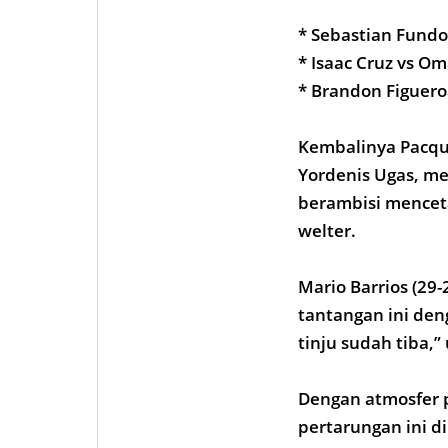
* Sebastian Fundo
* Isaac Cruz vs Om
* Brandon Figuero
Kembalinya Pacqui
Yordenis Ugas, men
berambisi menceta
welter.
Mario Barrios (29
tantangan ini de
tinju sudah tiba,”
Dengan atmosfer p
pertarungan ini d