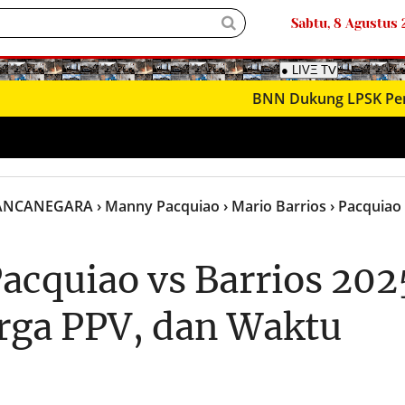
Sabtu, 8 Agustus
BNN Dukung LPSK Perkuat Pem
ANCANEGARA
› Manny Pacquiao
› Mario Barrios
› Pacquiao
acquiao vs Barrios 202
rga PPV, dan Waktu