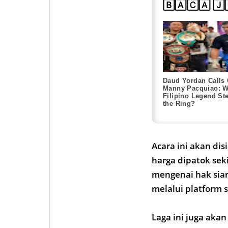
🄱🄰🄲🄰 🄹
Daud Yordan Calls
Manny Pacquiao: Wi
Filipino Legend Ste
the Ring?
Acara ini akan dis
harga dipatok sek
mengenai hak sia
melalui platform 
Laga ini juga aka