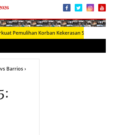
 2026
ulihan Korban Kekerasan Seksual melalui Dana Bantuan 
 vs Barrios
›
5: