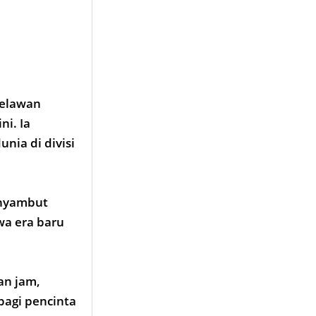
melawan
ni. Ia
nia di divisi
enyambut
wa era baru
an jam,
bagi pencinta