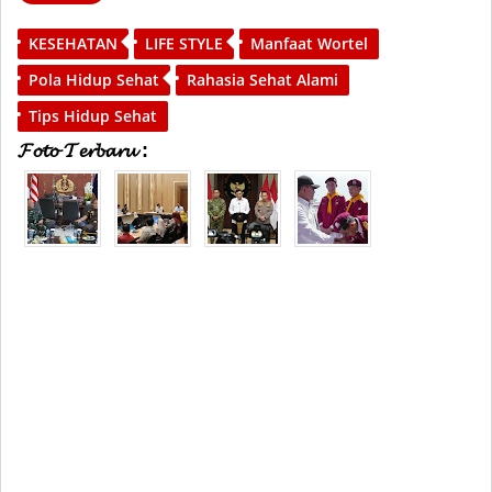
KESEHATAN
LIFE STYLE
Manfaat Wortel
Pola Hidup Sehat
Rahasia Sehat Alami
Tips Hidup Sehat
𝓕𝓸𝓽𝓸 𝓣𝓮𝓻𝓫𝓪𝓻𝓾 :