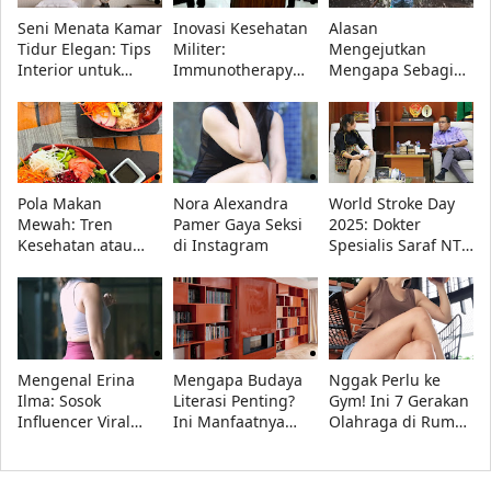
Seni Menata Kamar
Inovasi Kesehatan
Alasan
Tidur Elegan: Tips
Militer:
Mengejutkan
Interior untuk
Immunotherapy
Mengapa Sebagian
Meningkatkan
Nusantara Hadir
Orang Bahagia
Keseimbangan
untuk Prajurit TNI
Menjalani Hidup
Psikis
dan Masyarakat
Sendiri
Pola Makan
Nora Alexandra
World Stroke Day
Mewah: Tren
Pamer Gaya Seksi
2025: Dokter
Kesehatan atau
di Instagram
Spesialis Saraf NTT
Sekadar Gaya
Siap Edukasi
Hidup Elit?
Masyarakat
Mengenal Erina
Mengapa Budaya
Nggak Perlu ke
Ilma: Sosok
Literasi Penting?
Gym! Ini 7 Gerakan
Influencer Viral
Ini Manfaatnya
Olahraga di Rumah
yang Bikin Netizen
untuk Ketajaman
Biar Body Goals
Penasaran
Berpikir dan
Maksimal
Memori