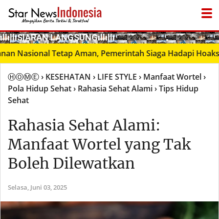
­ıllıllıS͙I͙A͙R͙A͙N͙ L͙A͙N͙G͙S͙U͙N͙G͙ıllıllı
● LIVΞ Tᐯ
asional Tetap Aman, Pemerintah Siaga Hadapi Hoaks
Kep
ⒽⓄⓂⒺ
› KESEHATAN
› LIFE STYLE
› Manfaat Wortel
›
Pola Hidup Sehat
› Rahasia Sehat Alami
› Tips Hidup
Sehat
Rahasia Sehat Alami:
Manfaat Wortel yang Tak
Boleh Dilewatkan
Selasa,
Juni 03, 2025