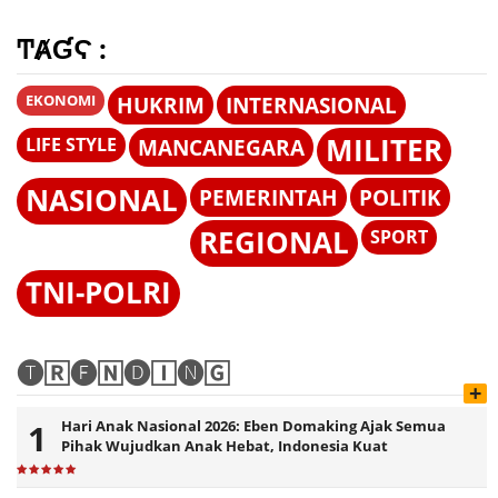
ͲȺƓϚ :
EKONOMI
HUKRIM
INTERNASIONAL
MILITER
LIFE STYLE
MANCANEGARA
NASIONAL
PEMERINTAH
POLITIK
REGIONAL
SPORT
TNI-POLRI
🅣🅁🅔🄽🅓🄸🅝🄶
+
Hari Anak Nasional 2026: Eben Domaking Ajak Semua
Pihak Wujudkan Anak Hebat, Indonesia Kuat