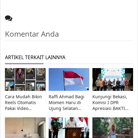
Komentar Anda
ARTIKEL TERKAIT LAINNYA
Cara Mudah Bikin
Raffi Ahmad Bagi
Kunjungi Bekasi,
Reels Otomatis
Momen Haru di
Komisi I DPR
Pakai Video
Ujung Selatan
Apresiasi BAKTI
Clipping Reka AI
Indonesia, Pulau
Komdigi dan Minta
Rote
Pemetaan Blank
Spot Dipercepat