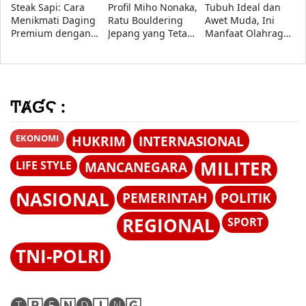
Steak Sapi: Cara
Profil Miho Nonaka,
Tubuh Ideal dan
Menikmati Daging
Ratu Bouldering
Awet Muda, Ini
Premium dengan
Jepang yang Tetap
Manfaat Olahraga
Gaya Profesional
Dominan Hingga
yang Tak Bisa
2026
Kamu Abaikan
ͲȺƓϚ :
EKONOMI
HUKRIM
INTERNASIONAL
MILITER
LIFE STYLE
MANCANEGARA
NASIONAL
PEMERINTAH
POLITIK
REGIONAL
SPORT
TNI-POLRI
🅣🅁🅔🄽🅓🄸🅝🄶