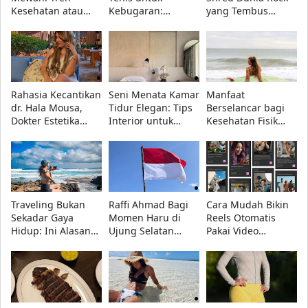
Kesehatan atau
Kebugaran:
yang Tembus
Sekadar Gaya
Rahasia Tubuh
Billboard dan WWE
Hidup Elit?
Lebih Bugar dan
Kuat
Rahasia Kecantikan
Seni Menata Kamar
Manfaat
dr. Hala Mousa,
Tidur Elegan: Tips
Berselancar bagi
Dokter Estetika
Interior untuk
Kesehatan Fisik
Paling
Meningkatkan
dan Mental
Menginspirasi di
Keseimbangan
UAE
Psikis
Traveling Bukan
Raffi Ahmad Bagi
Cara Mudah Bikin
Sekadar Gaya
Momen Haru di
Reels Otomatis
Hidup: Ini Alasan
Ujung Selatan
Pakai Video
Banyak Orang Suka
Indonesia, Pulau
Clipping Reka AI
Melakukannya
Rote