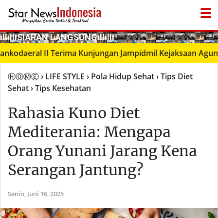
­ıllıllıS͙I͙A͙R͙A͙N͙ L͙A͙N͙G͙S͙U͙N͙G͙ıllıllı
● LIVΞ Tᐯ
aeral II Terima Kunjungan Jampidmil Kejaksaan Agung RI,
ⒽⓄⓂⒺ
› LIFE STYLE
› Pola Hidup Sehat
› Tips Diet
Sehat
› Tips Kesehatan
Rahasia Kuno Diet
Mediterania: Mengapa
Orang Yunani Jarang Kena
Serangan Jantung?
Senin,
Juni 16, 2025