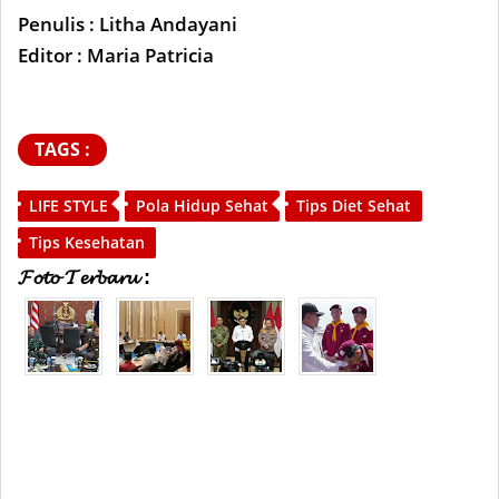
Penulis : Litha Andayani
Editor : Maria Patricia
TAGS :
LIFE STYLE
Pola Hidup Sehat
Tips Diet Sehat
Tips Kesehatan
𝓕𝓸𝓽𝓸 𝓣𝓮𝓻𝓫𝓪𝓻𝓾 :