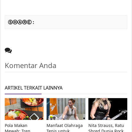
ⓈⒽⒶⓇⒺ :
Komentar Anda
ARTIKEL TERKAIT LAINNYA
Pola Makan
Manfaat Olahraga
Nita Strauss, Ratu
Mewah: Tren
Tenis untuk
Shred Dunia Rock