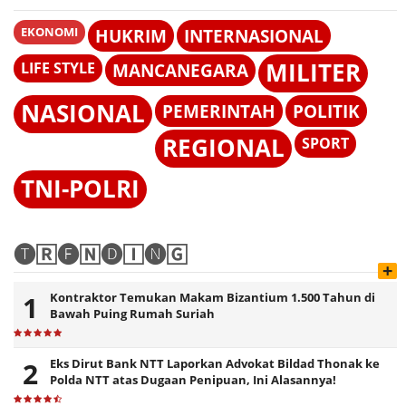
EKONOMI
HUKRIM
INTERNASIONAL
MILITER
LIFE STYLE
MANCANEGARA
NASIONAL
PEMERINTAH
POLITIK
REGIONAL
SPORT
TNI-POLRI
🅣🅁🅔🄽🅓🄸🅝🄶
+
Kontraktor Temukan Makam Bizantium 1.500 Tahun di
Bawah Puing Rumah Suriah
Eks Dirut Bank NTT Laporkan Advokat Bildad Thonak ke
Polda NTT atas Dugaan Penipuan, Ini Alasannya!