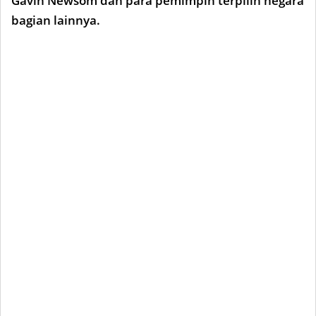
Gavin Newsom dan para pemimpin terpilih negara
bagian lainnya.