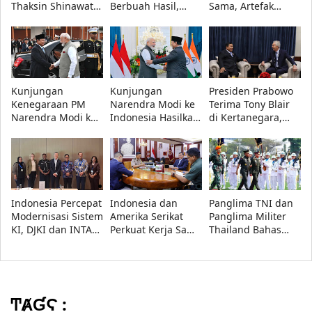
Thaksin Shinawatra
Berbuah Hasil,
Sama, Artefak
di Kertanegara
Artefak Budaya
Budaya Papua
Papua yang Dicuri
Resmi Dipulangkan
Berhasil
Dipulangkan
Kunjungan
Kunjungan
Presiden Prabowo
Kenegaraan PM
Narendra Modi ke
Terima Tony Blair
Narendra Modi ke
Indonesia Hasilkan
di Kertanegara,
Indonesia
16 Kesepakatan,
Bahas Isu Strategis
Disambut Presiden
dari Teknologi
Global
Prabowo, Bahas
hingga Antariksa
Kerja Sama
Strategis
Indonesia Percepat
Indonesia dan
Panglima TNI dan
Modernisasi Sistem
Amerika Serikat
Panglima Militer
KI, DJKI dan INTA
Perkuat Kerja Sama
Thailand Bahas
Bahas Penguatan
Pertahanan,
Penguatan Kerja
Penegakan Hukum
Menhan Sjafrie
Sama Strategis di
Bahas Stabilitas
Jakarta
Kawasan
ͲȺƓϚ :