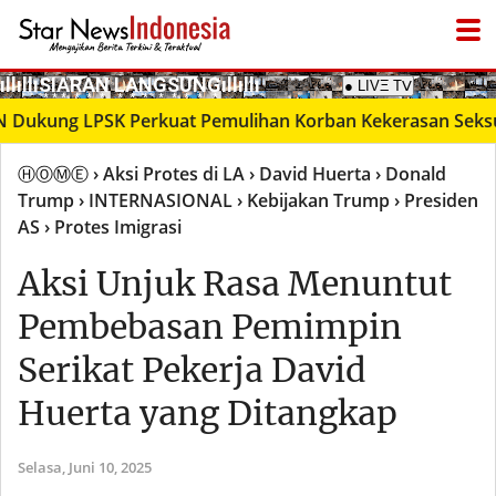
­ıllıllıS͙I͙A͙R͙A͙N͙ L͙A͙N͙G͙S͙U͙N͙G͙ıllıllı
● LIVΞ Tᐯ
g LPSK Perkuat Pemulihan Korban Kekerasan Seksual mel
ⒽⓄⓂⒺ
› Aksi Protes di LA
› David Huerta
› Donald
Trump
› INTERNASIONAL
› Kebijakan Trump
› Presiden
AS
› Protes Imigrasi
Aksi Unjuk Rasa Menuntut
Pembebasan Pemimpin
Serikat Pekerja David
Huerta yang Ditangkap
Selasa,
Juni 10, 2025