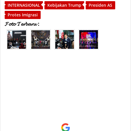
INTERNASIONAL
Kebijakan Trump
Presiden AS
Protes Imigrasi
𝓕𝓸𝓽𝓸 𝓣𝓮𝓻𝓫𝓪𝓻𝓾 :