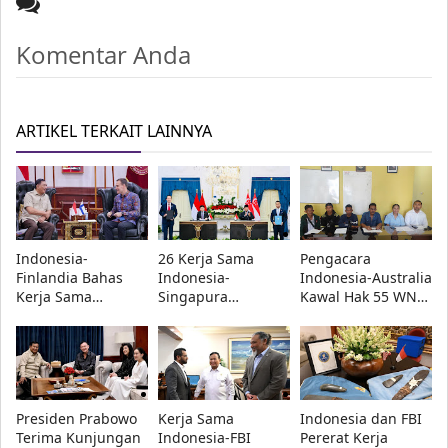
Komentar Anda
ARTIKEL TERKAIT LAINNYA
Indonesia-
26 Kerja Sama
Pengacara
Finlandia Bahas
Indonesia-
Indonesia-Australia
Kerja Sama
Singapura
Kawal Hak 55 WNI
Pertahanan, Fokus
Disepakati, Fokus
Korban Modus
C4ISR hingga
Investasi, Energi,
Tawaran Kerja di
Keamanan Siber
Pertahanan, dan
Australia
Digital
Presiden Prabowo
Kerja Sama
Indonesia dan FBI
Terima Kunjungan
Indonesia-FBI
Pererat Kerja