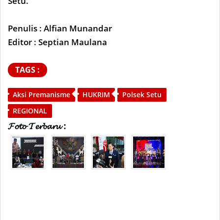
Setu.
Penulis : Alfian Munandar
Editor : Septian Maulana
TAGS :
Aksi Premanisme
HUKRIM
Polsek Setu
REGIONAL
𝓕𝓸𝓽𝓸 𝓣𝓮𝓻𝓫𝓪𝓻𝓾 :