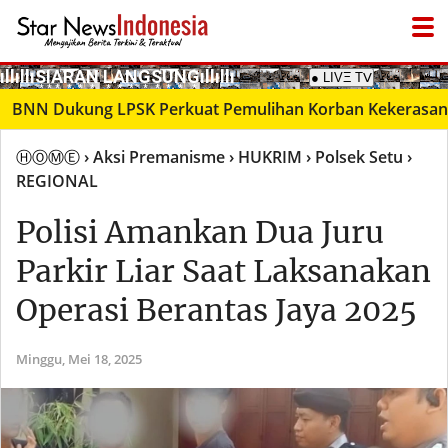
­ıllıllıS͙I͙A͙R͙A͙N͙ L͙A͙N͙G͙S͙U͙N͙G͙ıllıllı
● LIVΞ Tᐯ
 Dukung LPSK Perkuat Pemulihan Korban Kekerasan Seksu
ⒽⓄⓂⒺ
› Aksi Premanisme
› HUKRIM
› Polsek Setu
›
REGIONAL
Polisi Amankan Dua Juru
Parkir Liar Saat Laksanakan
Operasi Berantas Jaya 2025
Minggu,
Mei 18, 2025