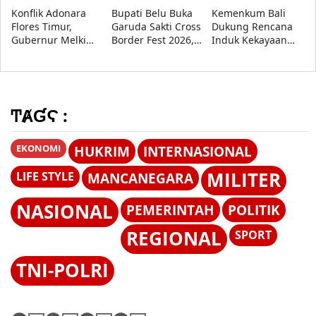
Konflik Adonara
Bupati Belu Buka
Kemenkum Bali
Flores Timur,
Garuda Sakti Cross
Dukung Rencana
Gubernur Melki
Border Fest 2026,
Induk Kekayaan
Minta Akar
Dorong Atambua
Intelektual
Persoalan Segera
Jadi Central Festival
Nasional 2027-2036
Diselesaikan
of Timor
di Forum Nasional
KI 2026
ͲȺƓϚ :
EKONOMI
HUKRIM
INTERNASIONAL
MILITER
LIFE STYLE
MANCANEGARA
NASIONAL
PEMERINTAH
POLITIK
REGIONAL
SPORT
TNI-POLRI