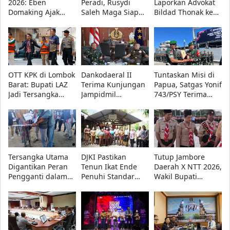
2026: Eben
Peradi, Rusydi
Laporkan Advokat
Domaking Ajak
Saleh Maga Siap
Bildad Thonak ke
Semua Pihak
Kawal Keadilan
Polda NTT atas
Wujudkan Anak
dan Lindungi
Dugaan Penipuan,
Hebat, Indonesia
Kebebasan Pers
Ini Alasannya!
Kuat
OTT KPK di Lombok
Dankodaeral II
Tuntaskan Misi di
Barat: Bupati LAZ
Terima Kunjungan
Papua, Satgas Yonif
Jadi Tersangka
Jampidmil
743/PSY Terima
Korupsi Bersama
Kejaksaan Agung
Penghargaan dari
Dua Orang Lain
RI, Perkuat Sinergi
Pangdam
Penegakan Hukum
XVII/Cenderawasih
Militer
Tersangka Utama
DJKI Pastikan
Tutup Jambore
Digantikan Peran
Tenun Ikat Ende
Daerah X NTT 2026,
Pengganti dalam
Penuhi Standar
Wakil Bupati
Rekonstruksi Kasus
Indikasi Geografis,
Kupang Minta
Kematian Gustaf
Pemda Siap Tindak
Pramuka Tetap
Nabuasa
Lanjuti Evaluasi
Utamakan
Pendidikan