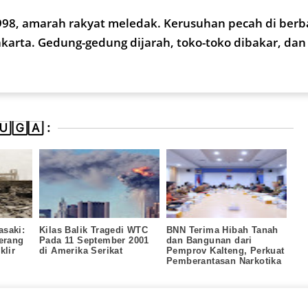
98, amarah rakyat meledak. Kerusuhan pecah di berb
akarta. Gedung-gedung dijarah, toko-toko dibakar, da
🄶🄰 :
asaki:
Kilas Balik Tragedi WTC
BNN Terima Hibah Tanah
Perang
Pada 11 September 2001
dan Bangunan dari
klir
di Amerika Serikat
Pemprov Kalteng, Perkuat
Pemberantasan Narkotika
di Daerah