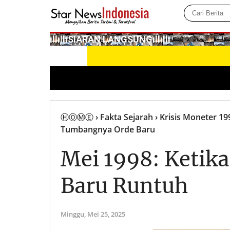
­ıllıllıS͙I͙A͙R͙A͙N͙ L͙A͙N͙G͙S͙U͙N͙G͙ıllıllı
ⒽⓄⓂⒺ
› Fakta Sejarah
› Krisis Moneter 19
Tumbangnya Orde Baru
Mei 1998: Ketik
Baru Runtuh
Minggu,
Mei 25, 2025