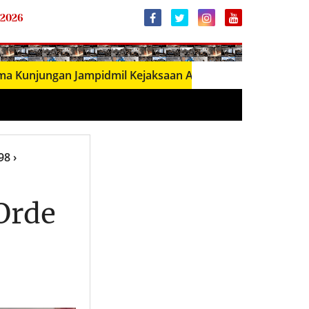
 2026
ungan Jampidmil Kejaksaan Agung RI, Perkuat Sinergi Pene
98
›
Orde