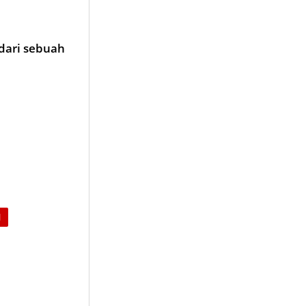
dari sebuah
H