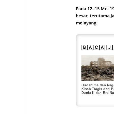
Pada 12–15 Mei 19
besar, terutama J
melayang.
🄱🄰🄲🄰 🄹
Hiroshima dan Nag
Kisah Tragis dari 
Dunia II dan Era Nu