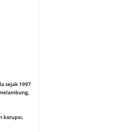
da sejak 1997
a melambung,
n korupsi,