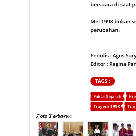
bersuara di saat p
Mei 1998 bukan se
perubahan.
Penulis : Agus Sur
Editor : Regina Pa
TAGS :
Fakta Sejarah
Kri
Tragedi 1998
Tum
𝓕𝓸𝓽𝓸 𝓣𝓮𝓻𝓫𝓪𝓻𝓾 :