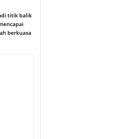
i titik balik
 mencapai
lah berkuasa