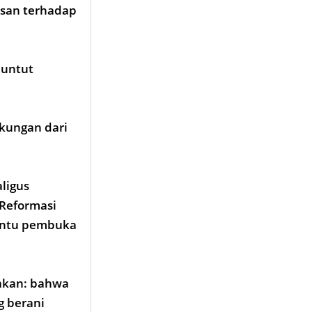
asan terhadap
nuntut
ukungan dari
ligus
 Reformasi
pintu pembuka
pakan: bahwa
g berani