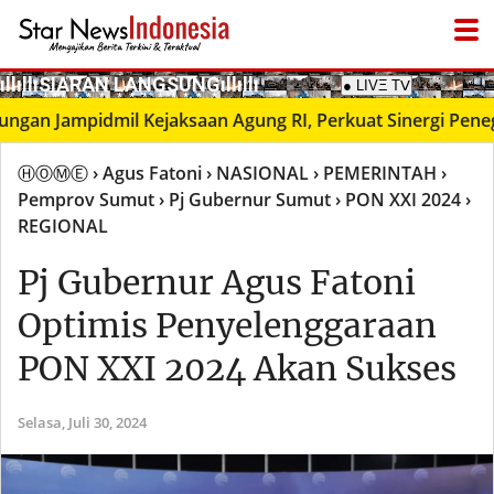
­ıllıllıS͙I͙A͙R͙A͙N͙ L͙A͙N͙G͙S͙U͙N͙G͙ıllıllı
 Jampidmil Kejaksaan Agung RI, Perkuat Sinergi Penegaka
ⒽⓄⓂⒺ
› Agus Fatoni
› NASIONAL
› PEMERINTAH
›
Pemprov Sumut
› Pj Gubernur Sumut
› PON XXI 2024
›
REGIONAL
Pj Gubernur Agus Fatoni
Optimis Penyelenggaraan
PON XXI 2024 Akan Sukses
Selasa,
Juli 30, 2024