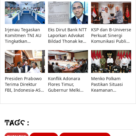
Resmi Dipulangkan
Bandung, 560
Wujudkan Anak
Siswa Ikuti MPLS
Hebat, Indonesia
2026
Kuat
Irjenau Tegaskan
Eks Dirut Bank NTT
KSP dan B-Universe
Komitmen TNI AU
Laporkan Advokat
Perkuat Sinergi
Tingkatkan
Bildad Thonak ke
Komunikasi Publik,
Pemenuhan
Polda NTT atas
Dudung: Informasi
Rumah Dinas
Dugaan Penipuan,
Akurat Kunci
Prajurit dan Tata
Ini Alasannya!
Keberhasilan
Kelola Persediaan
Program
Pemerintah
Presiden Prabowo
Konflik Adonara
Menko Polkam
Terima Direktur
Flores Timur,
Pastikan Situasi
FBI, Indonesia-AS
Gubernur Melki
Keamanan
Perkuat Kerja Sama
Minta Akar
Nasional Tetap
Repatriasi Artefak
Persoalan Segera
Aman, Pemerintah
Budaya
Diselesaikan
Siaga Hadapi
Hoaks
ͲȺƓϚ :