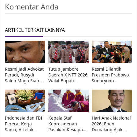
Komentar Anda
ARTIKEL TERKAIT LAINNYA
Resmi Jadi Advokat
Tutup Jambore
Resmi Dilantik
Peradi, Rusydi
Daerah X NTT 2026,
Presiden Prabowo,
Saleh Maga Siap
Wakil Bupati
Sudaryono
Kawal Keadilan
Kupang Minta
Tegaskan BGN
dan Lindungi
Pramuka Tetap
Transparan dan
Kebebasan Pers
Utamakan
Bebas Konflik
Pendidikan
Kepentingan
Indonesia dan FBI
Kepala Staf
Hari Anak Nasional
Pererat Kerja
Kepresidenan
2026: Eben
Sama, Artefak
Pastikan Kesiapan
Domaking Ajak
Budaya Papua
Sekolah Rakyat di
Semua Pihak