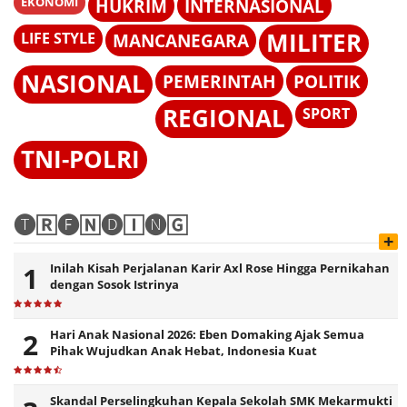
EKONOMI
HUKRIM
INTERNASIONAL
MILITER
LIFE STYLE
MANCANEGARA
NASIONAL
PEMERINTAH
POLITIK
REGIONAL
SPORT
TNI-POLRI
🅣🅁🅔🄽🅓🄸🅝🄶
+
Inilah Kisah Perjalanan Karir Axl Rose Hingga Pernikahan
dengan Sosok Istrinya
Hari Anak Nasional 2026: Eben Domaking Ajak Semua
Pihak Wujudkan Anak Hebat, Indonesia Kuat
Skandal Perselingkuhan Kepala Sekolah SMK Mekarmukti