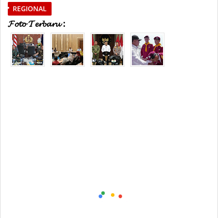
REGIONAL
𝓕𝓸𝓽𝓸 𝓣𝓮𝓻𝓫𝓪𝓻𝓾 :