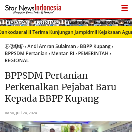
­ıllıllıS͙I͙A͙R͙A͙N͙ L͙A͙N͙G͙S͙U͙N͙G͙ıllıllı
daeral II Terima Kunjungan Jampidmil Kejaksaan Agung RI,
ⒽⓄⓂⒺ
› Andi Amran Sulaiman
› BBPP Kupang
›
BPPSDM Pertanian
› Mentan RI
› PEMERINTAH
›
REGIONAL
BPPSDM Pertanian
Perkenalkan Pejabat Baru
Kepada BBPP Kupang
Rabu,
Juli 24, 2024