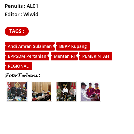
Penulis : AL01
Editor : Wiwid
TAGS :
Andi Amran Sulaiman
BBPP Kupang
BPPSDM Pertanian
Mentan RI
PEMERINTAH
REGIONAL
𝓕𝓸𝓽𝓸 𝓣𝓮𝓻𝓫𝓪𝓻𝓾 :