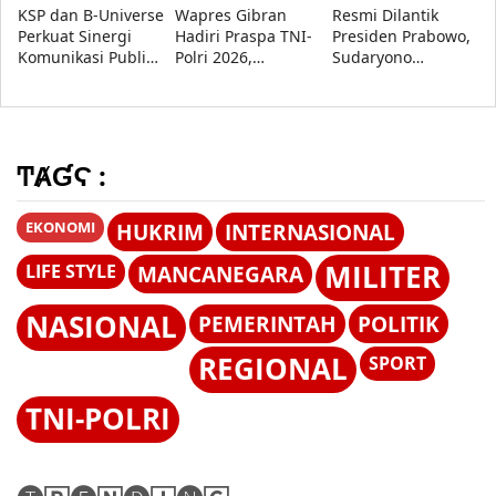
KSP dan B-Universe
Wapres Gibran
Resmi Dilantik
Perkuat Sinergi
Hadiri Praspa TNI-
Presiden Prabowo,
Komunikasi Publik,
Polri 2026,
Sudaryono
Dudung: Informasi
Presiden Prabowo
Tegaskan BGN
Akurat Kunci
Lantik 1.177
Transparan dan
Keberhasilan
Perwira Remaja
Bebas Konflik
Program
Kepentingan
Pemerintah
ͲȺƓϚ :
EKONOMI
HUKRIM
INTERNASIONAL
MILITER
LIFE STYLE
MANCANEGARA
NASIONAL
PEMERINTAH
POLITIK
REGIONAL
SPORT
TNI-POLRI