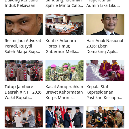
Induk Kekayaan
Sjafrie Minta Calon
Admin Lika Liku
Intelektual
Perwira TNI AD
NTT Ditolak,
Nasional 2027-2036
Siap Hadapi
Pengadilan Negeri
di Forum Nasional
Perang Informasi
Kupang
KI 2026
Menangkan Polda
NTT
Resmi Jadi Advokat
Konflik Adonara
Hari Anak Nasional
Peradi, Rusydi
Flores Timur,
2026: Eben
Saleh Maga Siap
Gubernur Melki
Domaking Ajak
Kawal Keadilan
Minta Akar
Semua Pihak
dan Lindungi
Persoalan Segera
Wujudkan Anak
Kebebasan Pers
Diselesaikan
Hebat, Indonesia
Kuat
Tutup Jambore
Kasal Anugerahkan
Kepala Staf
Daerah X NTT 2026,
Brevet Kehormatan
Kepresidenan
Wakil Bupati
Korps Marinir
Pastikan Kesiapan
Kupang Minta
kepada Menhan
Sekolah Rakyat di
Pramuka Tetap
Sjafrie, Kasad,
Bandung, 560
Utamakan
Kasau, dan
Siswa Ikuti MPLS
Pendidikan
Wapang TNI
2026