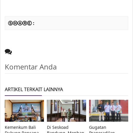
ⓈⒽⒶⓇⒺ :
Komentar Anda
ARTIKEL TERKAIT LAINNYA
Kemenkum Bali
Di Seskoad
Gugatan
Dukung Rencana
Bandung, Menhan
Praperadilan