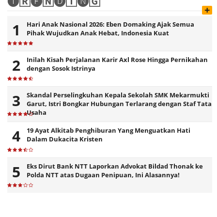
🅣🅁🅔🄽🅓🄸🅝🄶
+
Hari Anak Nasional 2026: Eben Domaking Ajak Semua
Pihak Wujudkan Anak Hebat, Indonesia Kuat
Inilah Kisah Perjalanan Karir Axl Rose Hingga Pernikahan
dengan Sosok Istrinya
Skandal Perselingkuhan Kepala Sekolah SMK Mekarmukti
Garut, Istri Bongkar Hubungan Terlarang dengan Staf Tata
Usaha
19 Ayat Alkitab Penghiburan Yang Menguatkan Hati
Dalam Dukacita Kristen
Eks Dirut Bank NTT Laporkan Advokat Bildad Thonak ke
Polda NTT atas Dugaan Penipuan, Ini Alasannya!