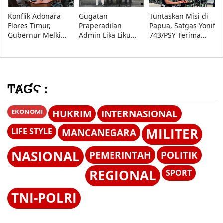
Konflik Adonara
Gugatan
Tuntaskan Misi di
Flores Timur,
Praperadilan
Papua, Satgas Yonif
Gubernur Melki
Admin Lika Liku
743/PSY Terima
Minta Akar
NTT Ditolak,
Penghargaan dari
Persoalan Segera
Pengadilan Negeri
Pangdam
Diselesaikan
Kupang
XVII/Cenderawasih
Menangkan Polda
NTT
ͲȺƓϚ :
EKONOMI
HUKRIM
INTERNASIONAL
MILITER
LIFE STYLE
MANCANEGARA
NASIONAL
PEMERINTAH
POLITIK
REGIONAL
SPORT
TNI-POLRI