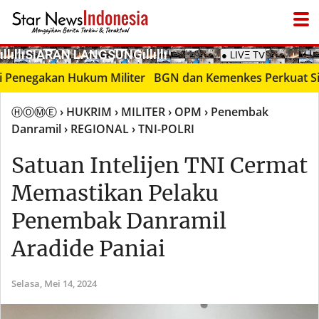
­ıllıllıS͙I͙A͙R͙A͙N͙ L͙A͙N͙G͙S͙U͙N͙G͙ıllıllı
negakan Hukum Militer
BGN dan Kemenkes Perkuat Sinergi 
ⒽⓄⓂⒺ
› HUKRIM
› MILITER
› OPM
› Penembak
Danramil
› REGIONAL
› TNI-POLRI
Satuan Intelijen TNI Cermat
Memastikan Pelaku
Penembak Danramil
Aradide Paniai
Selasa,
Mei 14, 2024