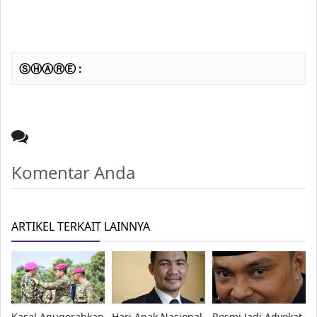
ⓈⒽⒶⓇⒺ :
Komentar Anda
ARTIKEL TERKAIT LAINNYA
Kasal Anugerahkan
Hari Anak Nasional
Resmi Jadi Advokat