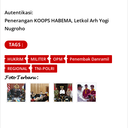
Autentikasi:
Penerangan KOOPS HABEMA, Letkol Arh Yogi
Nugroho
TAGS :
HUKRIM
MILITER
OPM
Penembak Danramil
REGIONAL
TNI-POLRI
𝓕𝓸𝓽𝓸 𝓣𝓮𝓻𝓫𝓪𝓻𝓾 :