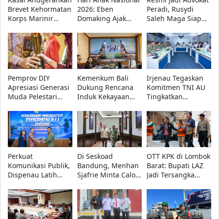
Brevet Kehormatan
2026: Eben
Peradi, Rusydi
Korps Marinir
Domaking Ajak
Saleh Maga Siap
kepada Menhan
Semua Pihak
Kawal Keadilan
Sjafrie, Kasad,
Wujudkan Anak
dan Lindungi
Kasau, dan
Hebat, Indonesia
Kebebasan Pers
Wapang TNI
Kuat
Pemprov DIY
Kemenkum Bali
Irjenau Tegaskan
Apresiasi Generasi
Dukung Rencana
Komitmen TNI AU
Muda Pelestari
Induk Kekayaan
Tingkatkan
Budaya, 10
Intelektual
Pemenuhan
Penerima
Nasional 2027-2036
Rumah Dinas
Penghargaan
di Forum Nasional
Prajurit dan Tata
Diumumkan
KI 2026
Kelola Persediaan
Perkuat
Di Seskoad
OTT KPK di Lombok
Komunikasi Publik,
Bandung, Menhan
Barat: Bupati LAZ
Dispenau Latih
Sjafrie Minta Calon
Jadi Tersangka
Presenter TNI AU
Perwira TNI AD
Korupsi Bersama
Lewat Workshop TA
Siap Hadapi
Dua Orang Lain
2026
Perang Informasi