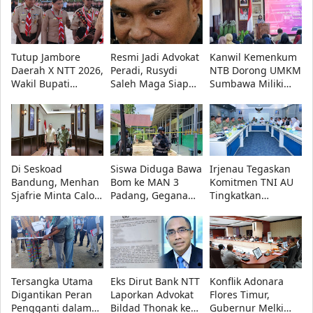
Kasau, dan
XVII/Cenderawasih
Wapang TNI
Tutup Jambore
Resmi Jadi Advokat
Kanwil Kemenkum
Daerah X NTT 2026,
Peradi, Rusydi
NTB Dorong UMKM
Wakil Bupati
Saleh Maga Siap
Sumbawa Miliki
Kupang Minta
Kawal Keadilan
Legalitas Usaha
Pramuka Tetap
dan Lindungi
Lewat AHU Online
Utamakan
Kebebasan Pers
Pendidikan
Di Seskoad
Siswa Diduga Bawa
Irjenau Tegaskan
Bandung, Menhan
Bom ke MAN 3
Komitmen TNI AU
Sjafrie Minta Calon
Padang, Gegana
Tingkatkan
Perwira TNI AD
Sterilisasi Lokasi
Pemenuhan
Siap Hadapi
Rumah Dinas
Perang Informasi
Prajurit dan Tata
Kelola Persediaan
Tersangka Utama
Eks Dirut Bank NTT
Konflik Adonara
Digantikan Peran
Laporkan Advokat
Flores Timur,
Pengganti dalam
Bildad Thonak ke
Gubernur Melki