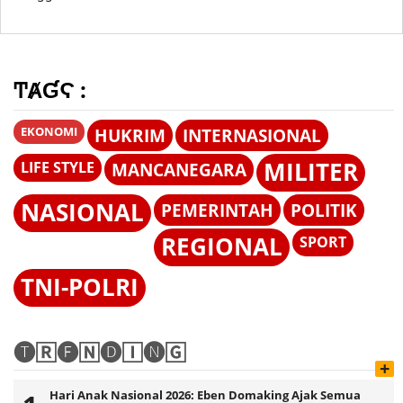
Rekonstruksi Kasus
Polda NTT atas
Minta Akar
Kematian Gustaf
Dugaan Penipuan,
Persoalan Segera
Nabuasa
Ini Alasannya!
Diselesaikan
ͲȺƓϚ :
EKONOMI
HUKRIM
INTERNASIONAL
MILITER
LIFE STYLE
MANCANEGARA
NASIONAL
PEMERINTAH
POLITIK
REGIONAL
SPORT
TNI-POLRI
🅣🅁🅔🄽🅓🄸🅝🄶
+
Hari Anak Nasional 2026: Eben Domaking Ajak Semua