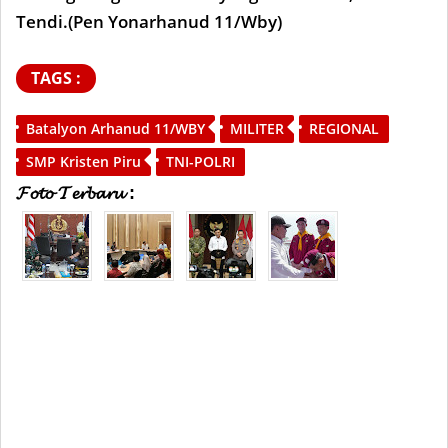
Tendi.(Pen Yonarhanud 11/Wby)
TAGS :
Batalyon Arhanud 11/WBY
MILITER
REGIONAL
SMP Kristen Piru
TNI-POLRI
𝓕𝓸𝓽𝓸 𝓣𝓮𝓻𝓫𝓪𝓻𝓾 :