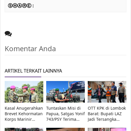
ⓈⒽⒶⓇⒺ :
Komentar Anda
ARTIKEL TERKAIT LAINNYA
Kasal Anugerahkan
Tuntaskan Misi di
OTT KPK di Lombok
Brevet Kehormatan
Papua, Satgas Yonif
Barat: Bupati LAZ
Korps Marinir
743/PSY Terima
Jadi Tersangka
kepada Menhan
Penghargaan dari
Korupsi Bersama
Sjafrie, Kasad,
Pangdam
Dua Orang Lain