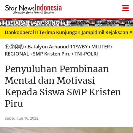
­ıllıllıS͙I͙A͙R͙A͙N͙ L͙A͙N͙G͙S͙U͙N͙G͙ıllıllı
● LIVΞ Tᐯ
nkodaeral II Terima Kunjungan Jampidmil Kejaksaan Agung 
ⒽⓄⓂⒺ
› Batalyon Arhanud 11/WBY
› MILITER
›
REGIONAL
› SMP Kristen Piru
› TNI-POLRI
Penyuluhan Pembinaan
Mental dan Motivasi
Kepada Siswa SMP Kristen
Piru
Sabtu,
Juli 16, 2022