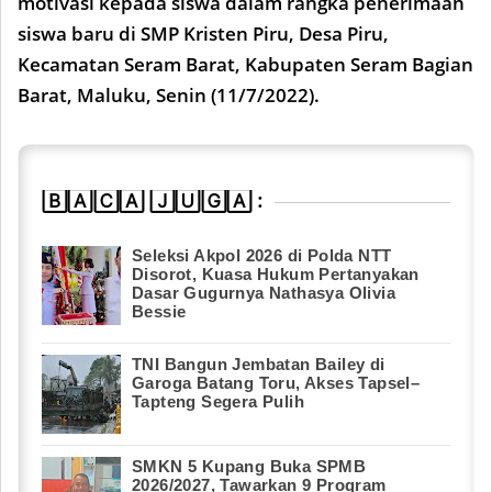
motivasi kepada siswa dalam rangka penerimaan
siswa baru di SMP Kristen Piru, Desa Piru,
Kecamatan Seram Barat, Kabupaten Seram Bagian
Barat, Maluku, Senin (11/7/2022).
🄱🄰🄲🄰 🄹🅄🄶🄰 :
Seleksi Akpol 2026 di Polda NTT
Disorot, Kuasa Hukum Pertanyakan
Dasar Gugurnya Nathasya Olivia
Bessie
TNI Bangun Jembatan Bailey di
Garoga Batang Toru, Akses Tapsel–
Tapteng Segera Pulih
SMKN 5 Kupang Buka SPMB
2026/2027, Tawarkan 9 Program