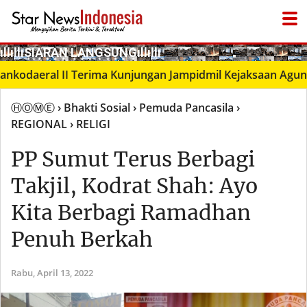
­ıllıllıS͙I͙A͙R͙A͙N͙ L͙A͙N͙G͙S͙U͙N͙G͙ıllıllı
● LIVΞ Tᐯ
aeral II Terima Kunjungan Jampidmil Kejaksaan Agung RI,
ⒽⓄⓂⒺ
› Bhakti Sosial
› Pemuda Pancasila
›
REGIONAL
› RELIGI
PP Sumut Terus Berbagi
Takjil, Kodrat Shah: Ayo
Kita Berbagi Ramadhan
Penuh Berkah
Rabu,
April 13, 2022