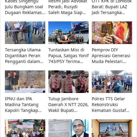
Kades Singengu
Resmi Jadi Advokat
OTT KPK di Lombok
Julu Bungkam soal
Peradi, Rusydi
Barat: Bupati LAZ
Dugaan Reklamasi
Saleh Maga Siap
Jadi Tersangka
Ilegal di
Kawal Keadilan
Korupsi Bersama
Kotanopan, Publik
dan Lindungi
Dua Orang Lain
Pertanyakan
Kebebasan Pers
Transparansi
Tersangka Utama
Tuntaskan Misi di
Pemprov DIY
Digantikan Peran
Papua, Satgas Yonif
Apresiasi Generasi
Pengganti dalam
743/PSY Terima
Muda Pelestari
Rekonstruksi Kasus
Penghargaan dari
Budaya, 10
Kematian Gustaf
Pangdam
Penerima
Nabuasa
XVII/Cenderawasih
Penghargaan
Diumumkan
IPNU dan IPA
Tutup Jambore
Polres TTS Gelar
Madina Tantang
Daerah X NTT 2026,
Rekonstruksi
Kapolri Tangkap
Wakil Bupati
Kematian Gustaf
Terduga Mafia
Kupang Minta
Nabuasa
Tambang Ilegal GD
Pramuka Tetap
dan PW
Utamakan
Pendidikan