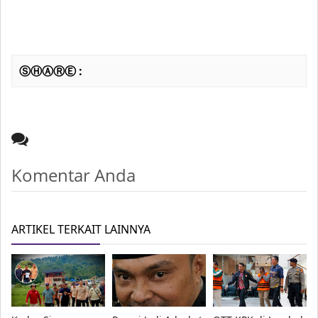
ⓈⒽⒶⓇⒺ :
Komentar Anda
ARTIKEL TERKAIT LAINNYA