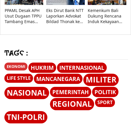
PPAML Desak APH
Eks Dirut Bank NTT
Kemenkum Bali
Usut Dugaan TPPU
Laporkan Advokat
Dukung Rencana
Tambang Emas
Bildad Thonak ke
Induk Kekayaan
Ilegal di
Polda NTT atas
Intelektual
Mandailing Natal
Dugaan Penipuan,
Nasional 2027-2036
Ini Alasannya!
di Forum Nasional
KI 2026
ͲȺƓϚ :
EKONOMI
HUKRIM
INTERNASIONAL
MILITER
LIFE STYLE
MANCANEGARA
NASIONAL
PEMERINTAH
POLITIK
REGIONAL
SPORT
TNI-POLRI