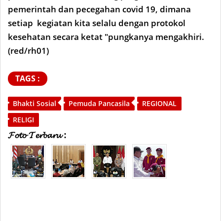
pemerintah dan pecegahan covid 19, dimana
setiap kegiatan kita selalu dengan protokol
kesehatan secara ketat "pungkanya mengakhiri.
(red/rh01)
TAGS :
Bhakti Sosial
Pemuda Pancasila
REGIONAL
RELIGI
𝓕𝓸𝓽𝓸 𝓣𝓮𝓻𝓫𝓪𝓻𝓾 :