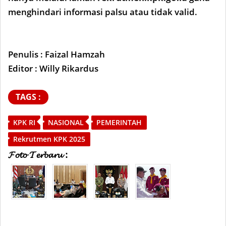
menghindari informasi palsu atau tidak valid.
Penulis : Faizal Hamzah
Editor : Willy Rikardus
TAGS :
KPK RI
NASIONAL
PEMERINTAH
Rekrutmen KPK 2025
𝓕𝓸𝓽𝓸 𝓣𝓮𝓻𝓫𝓪𝓻𝓾 :