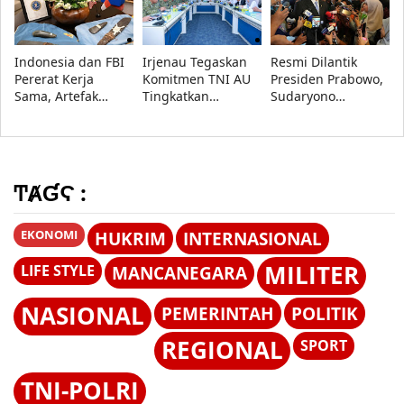
Perang Informasi
Berhasil
Keberhasilan
Dipulangkan
Program
Pemerintah
Indonesia dan FBI
Irjenau Tegaskan
Resmi Dilantik
Pererat Kerja
Komitmen TNI AU
Presiden Prabowo,
Sama, Artefak
Tingkatkan
Sudaryono
Budaya Papua
Pemenuhan
Tegaskan BGN
Resmi Dipulangkan
Rumah Dinas
Transparan dan
Prajurit dan Tata
Bebas Konflik
Kelola Persediaan
Kepentingan
ͲȺƓϚ :
EKONOMI
HUKRIM
INTERNASIONAL
MILITER
LIFE STYLE
MANCANEGARA
NASIONAL
PEMERINTAH
POLITIK
REGIONAL
SPORT
TNI-POLRI