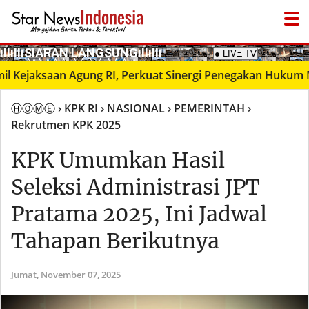
­ıllıllıS͙I͙A͙R͙A͙N͙ L͙A͙N͙G͙S͙U͙N͙G͙ıllıllı
● LIVΞ Tᐯ
jaksaan Agung RI, Perkuat Sinergi Penegakan Hukum Milite
ⒽⓄⓂⒺ
› KPK RI
› NASIONAL
› PEMERINTAH
›
Rekrutmen KPK 2025
KPK Umumkan Hasil
Seleksi Administrasi JPT
Pratama 2025, Ini Jadwal
Tahapan Berikutnya
Jumat,
November 07, 2025