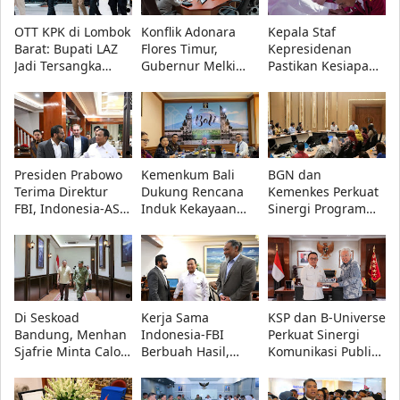
OTT KPK di Lombok
Konflik Adonara
Kepala Staf
Barat: Bupati LAZ
Flores Timur,
Kepresidenan
Jadi Tersangka
Gubernur Melki
Pastikan Kesiapan
Korupsi Bersama
Minta Akar
Sekolah Rakyat di
Dua Orang Lain
Persoalan Segera
Bandung, 560
Diselesaikan
Siswa Ikuti MPLS
2026
Presiden Prabowo
Kemenkum Bali
BGN dan
Terima Direktur
Dukung Rencana
Kemenkes Perkuat
FBI, Indonesia-AS
Induk Kekayaan
Sinergi Program
Perkuat Kerja Sama
Intelektual
Makan Bergizi
Repatriasi Artefak
Nasional 2027-2036
Gratis, Fokus
Budaya
di Forum Nasional
Daerah dengan
KI 2026
Stunting Tinggi
Di Seskoad
Kerja Sama
KSP dan B-Universe
Bandung, Menhan
Indonesia-FBI
Perkuat Sinergi
Sjafrie Minta Calon
Berbuah Hasil,
Komunikasi Publik,
Perwira TNI AD
Artefak Budaya
Dudung: Informasi
Siap Hadapi
Papua yang Dicuri
Akurat Kunci