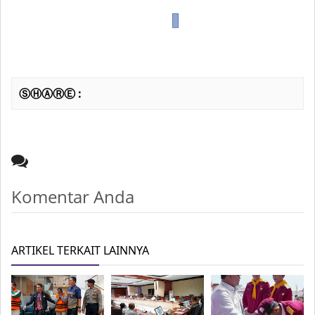
ⓈⒽⒶⓇⒺ :
Komentar Anda
ARTIKEL TERKAIT LAINNYA