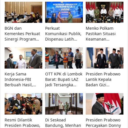
Investasi US$20,9
Mangga Besar,
Akurat Kunci
Miliar Dongkrak
Polisi Diminta
Keberhasilan
Ekonomi Timur
Ungkap Pelaku
Program
Pemerintah
BGN dan
Perkuat
Menko Polkam
Kemenkes Perkuat
Komunikasi Publik,
Pastikan Situasi
Sinergi Program
Dispenau Latih
Keamanan
Makan Bergizi
Presenter TNI AU
Nasional Tetap
Gratis, Fokus
Lewat Workshop TA
Aman, Pemerintah
Daerah dengan
2026
Siaga Hadapi
Stunting Tinggi
Hoaks
Kerja Sama
OTT KPK di Lombok
Presiden Prabowo
Indonesia-FBI
Barat: Bupati LAZ
Lantik Kepala
Berbuah Hasil,
Jadi Tersangka
Badan Gizi
Artefak Budaya
Korupsi Bersama
Nasional dan
Papua yang Dicuri
Dua Orang Lain
Pimpinan
Berhasil
Universitas
Dipulangkan
Republik Indonesia
Resmi Dilantik
Di Seskoad
Presiden Prabowo
Presiden Prabowo,
Bandung, Menhan
Percayakan Donny