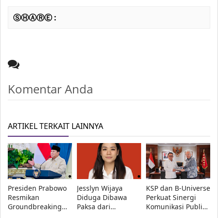
ⓈⒽⒶⓇⒺ :
Komentar Anda
ARTIKEL TERKAIT LAINNYA
Presiden Prabowo
Jesslyn Wijaya
KSP dan B-Universe
Resmikan
Diduga Dibawa
Perkuat Sinergi
Groundbreaking
Paksa dari
Komunikasi Publik,
LNG Abadi Masela,
Restoran di
Dudung: Informasi