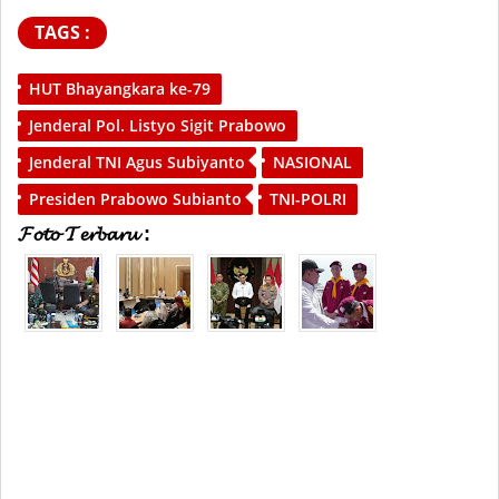
TAGS :
HUT Bhayangkara ke-79
Jenderal Pol. Listyo Sigit Prabowo
Jenderal TNI Agus Subiyanto
NASIONAL
Presiden Prabowo Subianto
TNI-POLRI
𝓕𝓸𝓽𝓸 𝓣𝓮𝓻𝓫𝓪𝓻𝓾 :