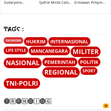
Sudaryono
Sjafrie Minta Calon
Ermawan Pimpin
Tegaskan BGN
Perwira TNI AD
URI, Fokus Perkuat
Transparan dan
Siap Hadapi
Pendidikan
Bebas Konflik
Perang Informasi
Kebangsaan
Kepentingan
ͲȺƓϚ :
EKONOMI
HUKRIM
INTERNASIONAL
MILITER
LIFE STYLE
MANCANEGARA
NASIONAL
PEMERINTAH
POLITIK
REGIONAL
SPORT
TNI-POLRI
🅣🅁🅔🄽🅓🄸🅝🄶
+