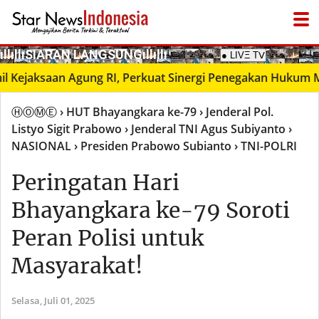
­ıllıllıS͙I͙A͙R͙A͙N͙ L͙A͙N͙G͙S͙U͙N͙G͙ıllıllı
jaksaan Agung RI, Perkuat Sinergi Penegakan Hukum Milit
ⒽⓄⓂⒺ
› HUT Bhayangkara ke-79
› Jenderal Pol.
Listyo Sigit Prabowo
› Jenderal TNI Agus Subiyanto
›
NASIONAL
› Presiden Prabowo Subianto
› TNI-POLRI
Peringatan Hari
Bhayangkara ke-79 Soroti
Peran Polisi untuk
Masyarakat!
Selasa,
Juli 01, 2025