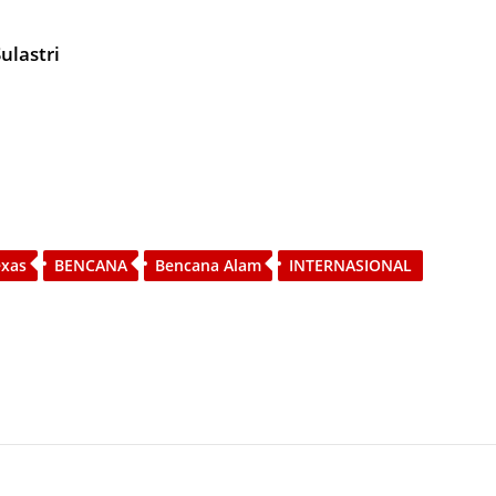
ulastri
exas
BENCANA
Bencana Alam
INTERNASIONAL