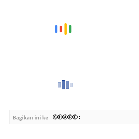
ⓈⒽⒶⓇⒺ :
Bagikan ini ke