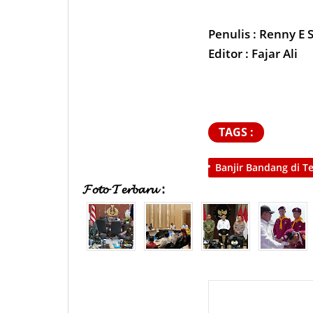
Penulis : Renny E S
Editor : Fajar Ali
TAGS :
Banjir Bandang di T
𝓕𝓸𝓽𝓸 𝓣𝓮𝓻𝓫𝓪𝓻𝓾 :