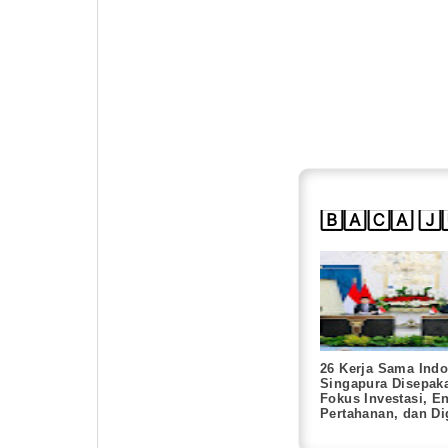
🄱🄰🄲🄰 🄹
26 Kerja Sama Indo
Singapura Disepaka
Fokus Investasi, En
Pertahanan, dan Dig