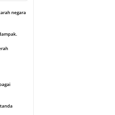
jarah negara
rdampak.
erah
bagai
 tanda