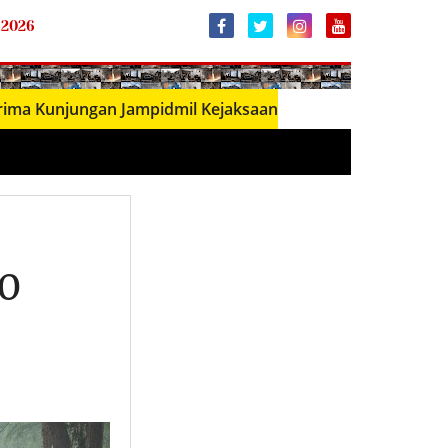
 2026
ungan Jampidmil Kejaksaan Agung RI, Perkuat Sinergi Pen
00