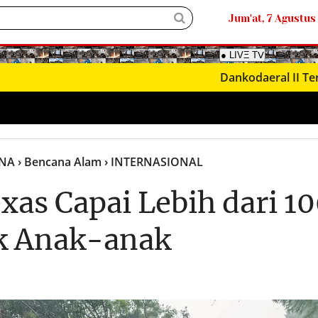
Jum'at, 7 Agustus
Dankodaeral II Terima Kunj
ANA
› Bencana Alam
› INTERNASIONAL
xas Capai Lebih dari 1
k Anak-anak