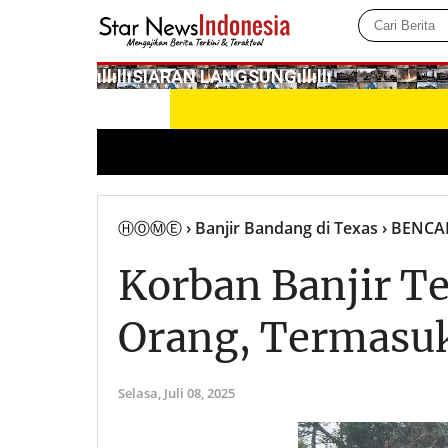
­ıllıllıS͙I͙A͙R͙A͙N͙ L͙A͙N͙G͙S͙U͙N͙G͙ıllıllı
ⒽⓄⓂⒺ
› Banjir Bandang di Texas
› BENC
Korban Banjir Te
Orang, Termasu
Selasa,
Juli 08, 2025