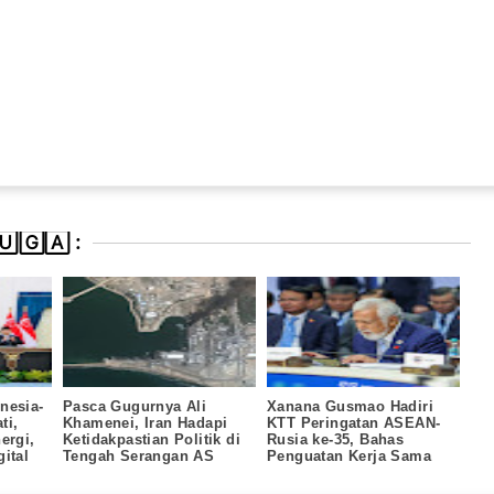
🄶🄰 :
nesia-
Pasca Gugurnya Ali
Xanana Gusmao Hadiri
ti,
Khamenei, Iran Hadapi
KTT Peringatan ASEAN-
ergi,
Ketidakpastian Politik di
Rusia ke-35, Bahas
ital
Tengah Serangan AS
Penguatan Kerja Sama
Strategis