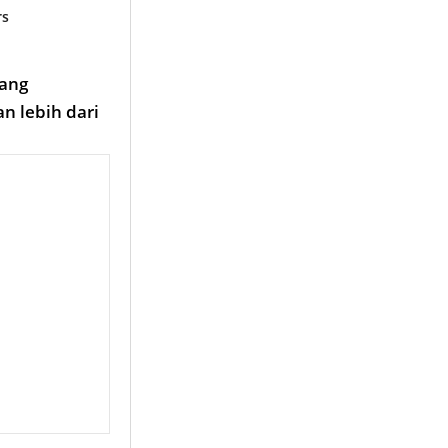
rs
yang
n lebih dari