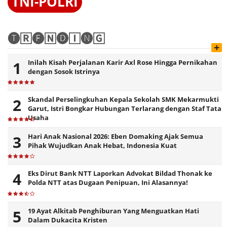
TNI-POLRI
🅣🅁🅔🄽🅓🄸🅝🄶
+
Inilah Kisah Perjalanan Karir Axl Rose Hingga Pernikahan
dengan Sosok Istrinya
Skandal Perselingkuhan Kepala Sekolah SMK Mekarmukti
Garut, Istri Bongkar Hubungan Terlarang dengan Staf Tata
Usaha
Hari Anak Nasional 2026: Eben Domaking Ajak Semua
Pihak Wujudkan Anak Hebat, Indonesia Kuat
Eks Dirut Bank NTT Laporkan Advokat Bildad Thonak ke
Polda NTT atas Dugaan Penipuan, Ini Alasannya!
19 Ayat Alkitab Penghiburan Yang Menguatkan Hati
Dalam Dukacita Kristen