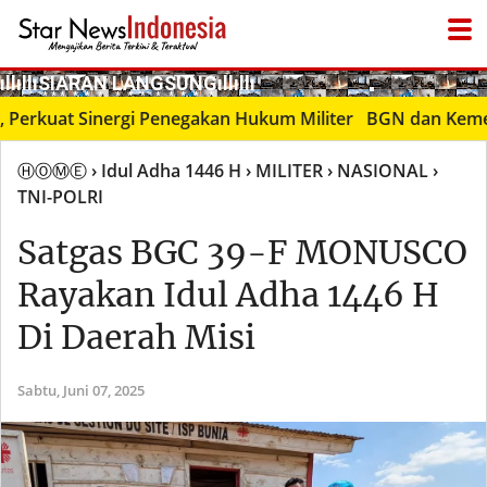
­ıllıllıS͙I͙A͙R͙A͙N͙ L͙A͙N͙G͙S͙U͙N͙G͙ıllıllı
kuat Sinergi Penegakan Hukum Militer
BGN dan Kemenkes P
ⒽⓄⓂⒺ
› Idul Adha 1446 H
› MILITER
› NASIONAL
›
TNI-POLRI
Satgas BGC 39-F MONUSCO
Rayakan Idul Adha 1446 H
Di Daerah Misi
Sabtu,
Juni 07, 2025