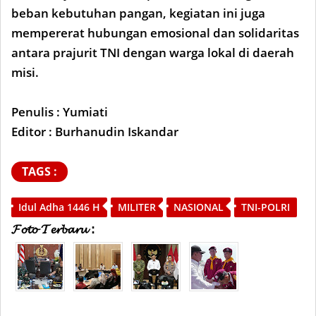
beban kebutuhan pangan, kegiatan ini juga
mempererat hubungan emosional dan solidaritas
antara prajurit TNI dengan warga lokal di daerah
misi.
Penulis : Yumiati
Editor : Burhanudin Iskandar
TAGS :
Idul Adha 1446 H
MILITER
NASIONAL
TNI-POLRI
𝓕𝓸𝓽𝓸 𝓣𝓮𝓻𝓫𝓪𝓻𝓾 :