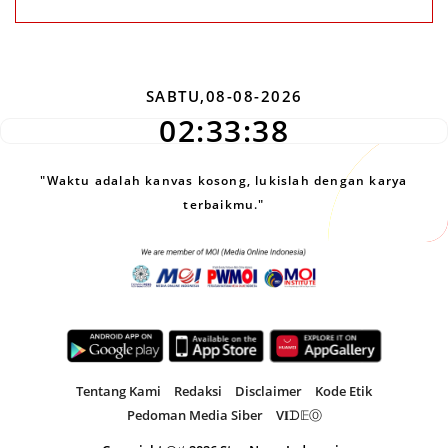
SABTU,08-08-2026
02:33:39
"Waktu adalah kanvas kosong, lukislah dengan karya
terbaikmu."
Tentang Kami
Redaksi
Disclaimer
Kode Etik
Pedoman Media Siber
V𝐈ᗪ𝔼Ⓞ