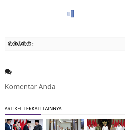
ⓈⒽⒶⓇⒺ :
Komentar Anda
ARTIKEL TERKAIT LAINNYA