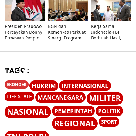
RI, Perkuat Sinergi
Rumah Dinas
Bandung, 560
Penegakan Hukum
Prajurit dan Tata
Siswa Ikuti MPLS
Militer
Kelola Persediaan
2026
Presiden Prabowo
BGN dan
Kerja Sama
Percayakan Donny
Kemenkes Perkuat
Indonesia-FBI
Ermawan Pimpin
Sinergi Program
Berbuah Hasil,
URI, Fokus Perkuat
Makan Bergizi
Artefak Budaya
Pendidikan
Gratis, Fokus
Papua yang Dicuri
Kebangsaan
Daerah dengan
Berhasil
Stunting Tinggi
Dipulangkan
ͲȺƓϚ :
EKONOMI
HUKRIM
INTERNASIONAL
MILITER
LIFE STYLE
MANCANEGARA
NASIONAL
PEMERINTAH
POLITIK
REGIONAL
SPORT