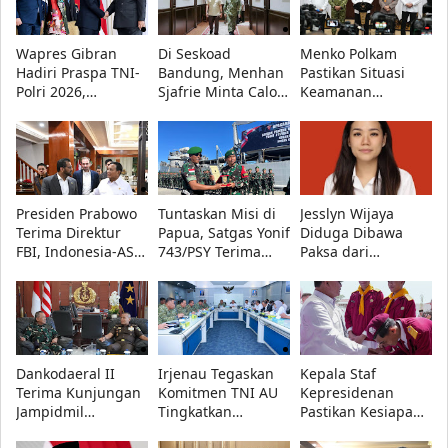
Wapres Gibran
Di Seskoad
Menko Polkam
Hadiri Praspa TNI-
Bandung, Menhan
Pastikan Situasi
Polri 2026,
Sjafrie Minta Calon
Keamanan
Presiden Prabowo
Perwira TNI AD
Nasional Tetap
Lantik 1.177
Siap Hadapi
Aman, Pemerintah
Perwira Remaja
Perang Informasi
Siaga Hadapi
Hoaks
Presiden Prabowo
Tuntaskan Misi di
Jesslyn Wijaya
Terima Direktur
Papua, Satgas Yonif
Diduga Dibawa
FBI, Indonesia-AS
743/PSY Terima
Paksa dari
Perkuat Kerja Sama
Penghargaan dari
Restoran di
Repatriasi Artefak
Pangdam
Mangga Besar,
Budaya
XVII/Cenderawasih
Polisi Diminta
Ungkap Pelaku
Dankodaeral II
Irjenau Tegaskan
Kepala Staf
Terima Kunjungan
Komitmen TNI AU
Kepresidenan
Jampidmil
Tingkatkan
Pastikan Kesiapan
Kejaksaan Agung
Pemenuhan
Sekolah Rakyat di