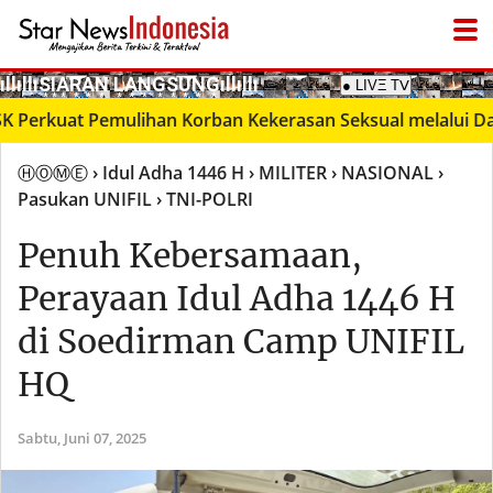
­ıllıllıS͙I͙A͙R͙A͙N͙ L͙A͙N͙G͙S͙U͙N͙G͙ıllıllı
● LIVΞ Tᐯ
uat Pemulihan Korban Kekerasan Seksual melalui Dana B
ⒽⓄⓂⒺ
› Idul Adha 1446 H
› MILITER
› NASIONAL
›
Pasukan UNIFIL
› TNI-POLRI
Penuh Kebersamaan,
Perayaan Idul Adha 1446 H
di Soedirman Camp UNIFIL
HQ
Sabtu,
Juni 07, 2025