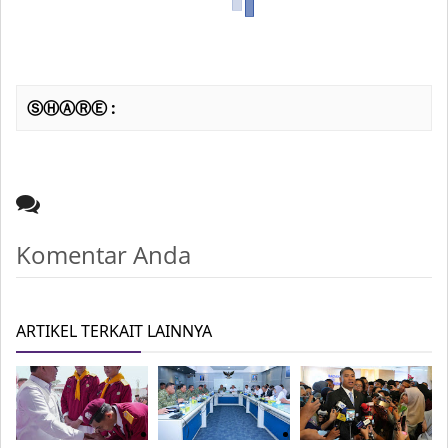
ⓈⒽⒶⓇⒺ :
Komentar Anda
ARTIKEL TERKAIT LAINNYA