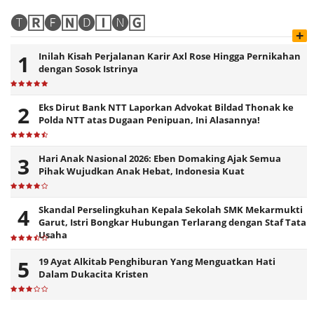
🅣🅁🅔🄽🅓🄸🅝🄶
+
Inilah Kisah Perjalanan Karir Axl Rose Hingga Pernikahan
dengan Sosok Istrinya
Eks Dirut Bank NTT Laporkan Advokat Bildad Thonak ke
Polda NTT atas Dugaan Penipuan, Ini Alasannya!
Hari Anak Nasional 2026: Eben Domaking Ajak Semua
Pihak Wujudkan Anak Hebat, Indonesia Kuat
Skandal Perselingkuhan Kepala Sekolah SMK Mekarmukti
Garut, Istri Bongkar Hubungan Terlarang dengan Staf Tata
Usaha
19 Ayat Alkitab Penghiburan Yang Menguatkan Hati
Dalam Dukacita Kristen