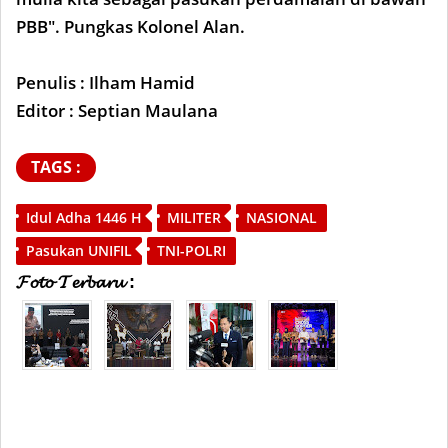
PBB". Pungkas Kolonel Alan.
Penulis : Ilham Hamid
Editor : Septian Maulana
TAGS :
Idul Adha 1446 H
MILITER
NASIONAL
Pasukan UNIFIL
TNI-POLRI
𝓕𝓸𝓽𝓸 𝓣𝓮𝓻𝓫𝓪𝓻𝓾 :