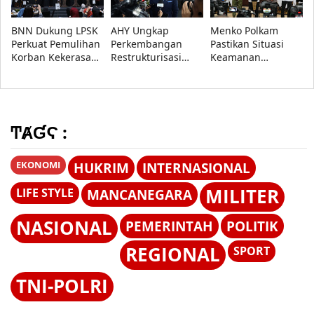
BNN Dukung LPSK
AHY Ungkap
Menko Polkam
Perkuat Pemulihan
Perkembangan
Pastikan Situasi
Korban Kekerasan
Restrukturisasi
Keamanan
Seksual melalui
KCIC, Kemenkeu
Nasional Tetap
Dana Bantuan
Segera Ambil Alih
Aman, Pemerintah
Korban
Proses
Siaga Hadapi
Hoaks
ͲȺƓϚ :
EKONOMI
HUKRIM
INTERNASIONAL
MILITER
LIFE STYLE
MANCANEGARA
NASIONAL
PEMERINTAH
POLITIK
REGIONAL
SPORT
TNI-POLRI