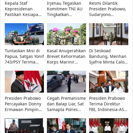
Kepala Staf
Irjenau Tegaskan
Resmi Dilantik
Kepresidenan
Komitmen TNI AU
Presiden Prabowo,
Pastikan Kesiapan
Tingkatkan
Sudaryono
Sekolah Rakyat di
Pemenuhan
Tegaskan BGN
Bandung, 560
Rumah Dinas
Transparan dan
Siswa Ikuti MPLS
Prajurit dan Tata
Bebas Konflik
2026
Kelola Persediaan
Kepentingan
Tuntaskan Misi di
Kasal Anugerahkan
Di Seskoad
Papua, Satgas Yonif
Brevet Kehormatan
Bandung, Menhan
743/PSY Terima
Korps Marinir
Sjafrie Minta Calon
Penghargaan dari
kepada Menhan
Perwira TNI AD
Pangdam
Sjafrie, Kasad,
Siap Hadapi
XVII/Cenderawasih
Kasau, dan
Perang Informasi
Wapang TNI
Presiden Prabowo
Cegah Premanisme
Presiden Prabowo
Percayakan Donny
dan Balap Liar, Sat
Terima Direktur
Ermawan Pimpin
Samapta Polres
FBI, Indonesia-AS
URI, Fokus Perkuat
Lampung Tengah
Perkuat Kerja Sama
Pendidikan
Intensifkan Patroli
Repatriasi Artefak
Kebangsaan
di Jalinteng
Budaya
Sumatera