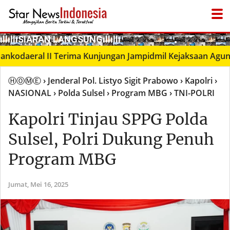
­ıllıllıS͙I͙A͙R͙A͙N͙ L͙A͙N͙G͙S͙U͙N͙G͙ıllıllı
aeral II Terima Kunjungan Jampidmil Kejaksaan Agung RI, 
ⒽⓄⓂⒺ
› Jenderal Pol. Listyo Sigit Prabowo
› Kapolri
›
NASIONAL
› Polda Sulsel
› Program MBG
› TNI-POLRI
Kapolri Tinjau SPPG Polda
Sulsel, Polri Dukung Penuh
Program MBG
Jumat,
Mei 16, 2025