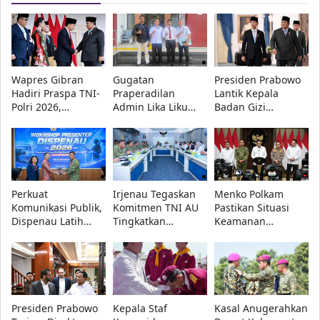
Wapres Gibran
Gugatan
Presiden Prabowo
Hadiri Praspa TNI-
Praperadilan
Lantik Kepala
Polri 2026,
Admin Lika Liku
Badan Gizi
Presiden Prabowo
NTT Ditolak,
Nasional dan
Lantik 1.177
Pengadilan Negeri
Pimpinan
Perwira Remaja
Kupang
Universitas
Menangkan Polda
Republik Indonesia
NTT
Perkuat
Irjenau Tegaskan
Menko Polkam
Komunikasi Publik,
Komitmen TNI AU
Pastikan Situasi
Dispenau Latih
Tingkatkan
Keamanan
Presenter TNI AU
Pemenuhan
Nasional Tetap
Lewat Workshop TA
Rumah Dinas
Aman, Pemerintah
2026
Prajurit dan Tata
Siaga Hadapi
Kelola Persediaan
Hoaks
Presiden Prabowo
Kepala Staf
Kasal Anugerahkan