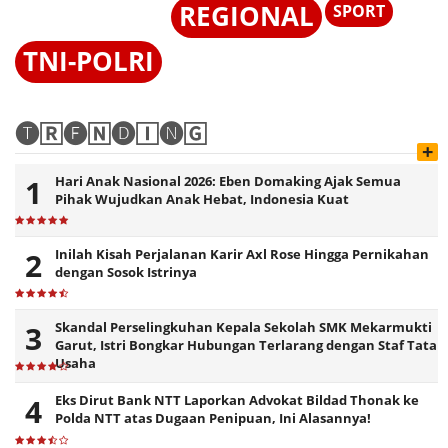
REGIONAL
SPORT
TNI-POLRI
🅣🅁🅔🄽🅓🄸🅝🄶
+
Hari Anak Nasional 2026: Eben Domaking Ajak Semua
Pihak Wujudkan Anak Hebat, Indonesia Kuat
Inilah Kisah Perjalanan Karir Axl Rose Hingga Pernikahan
dengan Sosok Istrinya
Skandal Perselingkuhan Kepala Sekolah SMK Mekarmukti
Garut, Istri Bongkar Hubungan Terlarang dengan Staf Tata
Usaha
Eks Dirut Bank NTT Laporkan Advokat Bildad Thonak ke
Polda NTT atas Dugaan Penipuan, Ini Alasannya!