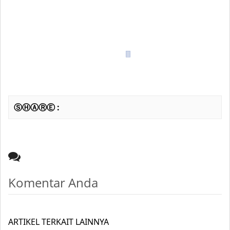
ⓈⒽⒶⓇⒺ :
Komentar Anda
ARTIKEL TERKAIT LAINNYA