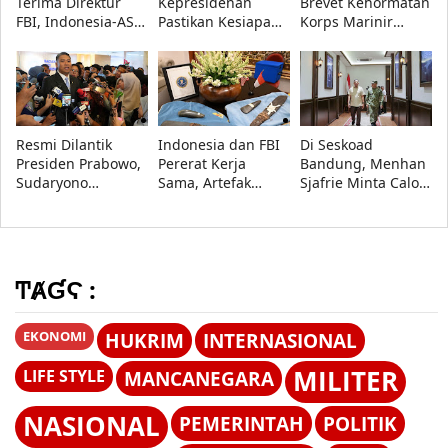
Terima Direktur
Kepresidenan
Brevet Kehormatan
FBI, Indonesia-AS
Pastikan Kesiapan
Korps Marinir
Perkuat Kerja Sama
Sekolah Rakyat di
kepada Menhan
Repatriasi Artefak
Bandung, 560
Sjafrie, Kasad,
Budaya
Siswa Ikuti MPLS
Kasau, dan
2026
Wapang TNI
Resmi Dilantik
Indonesia dan FBI
Di Seskoad
Presiden Prabowo,
Pererat Kerja
Bandung, Menhan
Sudaryono
Sama, Artefak
Sjafrie Minta Calon
Tegaskan BGN
Budaya Papua
Perwira TNI AD
Transparan dan
Resmi Dipulangkan
Siap Hadapi
Bebas Konflik
Perang Informasi
Kepentingan
ͲȺƓϚ :
EKONOMI
HUKRIM
INTERNASIONAL
MILITER
LIFE STYLE
MANCANEGARA
NASIONAL
PEMERINTAH
POLITIK